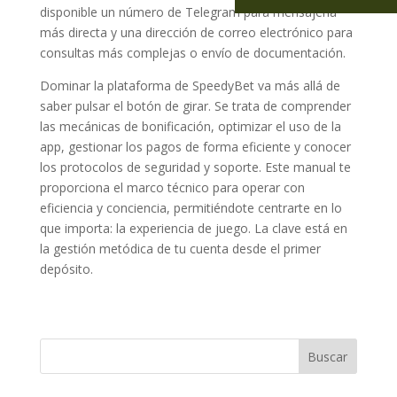
disponible un número de Telegram para mensajería
más directa y una dirección de correo electrónico para
consultas más complejas o envío de documentación.
Dominar la plataforma de SpeedyBet va más allá de
saber pulsar el botón de girar. Se trata de comprender
las mecánicas de bonificación, optimizar el uso de la
app, gestionar los pagos de forma eficiente y conocer
los protocolos de seguridad y soporte. Este manual te
proporciona el marco técnico para operar con
eficiencia y conciencia, permitiéndote centrarte en lo
que importa: la experiencia de juego. La clave está en
la gestión metódica de tu cuenta desde el primer
depósito.
Buscar