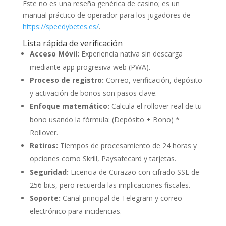
Este no es una reseña genérica de casino; es un
manual práctico de operador para los jugadores de
https://speedybetes.es/
.
Lista rápida de verificación
Acceso Móvil:
Experiencia nativa sin descarga
mediante app progresiva web (PWA).
Proceso de registro:
Correo, verificación, depósito
y activación de bonos son pasos clave.
Enfoque matemático:
Calcula el rollover real de tu
bono usando la fórmula: (Depósito + Bono) *
Rollover.
Retiros:
Tiempos de procesamiento de 24 horas y
opciones como Skrill, Paysafecard y tarjetas.
Seguridad:
Licencia de Curazao con cifrado SSL de
256 bits, pero recuerda las implicaciones fiscales.
Soporte:
Canal principal de Telegram y correo
electrónico para incidencias.