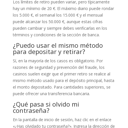
Los límites de retiro pueden variar, pero típicamente
hay un mínimo de 20 €. El máximo diario puede rondar
los 5.000 €, el semanal los 15.000 € y el mensual
puede alcanzar los 50.000 €, aunque estas cifras
pueden cambiar y siempre debes verificarlas en los
términos y condiciones de la sección de banca.
¿Puedo usar el mismo método
para depositar y retirar?
Sí, en la mayoría de los casos es obligatorio. Por
razones de seguridad y prevención del fraude, los
casinos suelen exigir que el primer retiro se realice al
mismo método usado para el depósito principal, hasta
el monto depositado. Para cantidades superiores, se
puede ofrecer una transferencia bancaria.
¿Qué pasa si olvido mi
contraseña?
En la pantalla de inicio de sesión, haz clic en el enlace
«¿Has olvidado tu contraseña?». Ingresa la dirección de