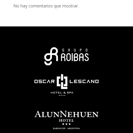
No hay comentarios que mostrar.