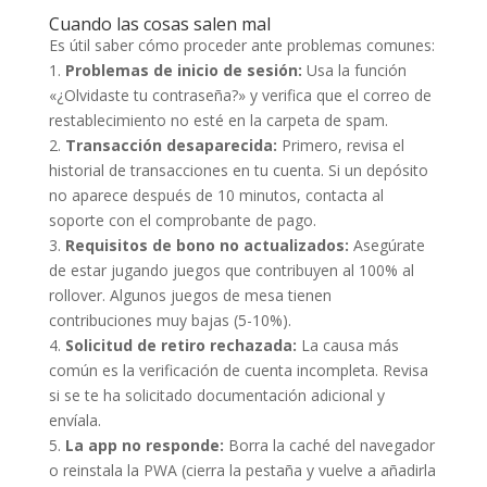
Cuando las cosas salen mal
Es útil saber cómo proceder ante problemas comunes:
1.
Problemas de inicio de sesión:
Usa la función
«¿Olvidaste tu contraseña?» y verifica que el correo de
restablecimiento no esté en la carpeta de spam.
2.
Transacción desaparecida:
Primero, revisa el
historial de transacciones en tu cuenta. Si un depósito
no aparece después de 10 minutos, contacta al
soporte con el comprobante de pago.
3.
Requisitos de bono no actualizados:
Asegúrate
de estar jugando juegos que contribuyen al 100% al
rollover. Algunos juegos de mesa tienen
contribuciones muy bajas (5-10%).
4.
Solicitud de retiro rechazada:
La causa más
común es la verificación de cuenta incompleta. Revisa
si se te ha solicitado documentación adicional y
envíala.
5.
La app no responde:
Borra la caché del navegador
o reinstala la PWA (cierra la pestaña y vuelve a añadirla