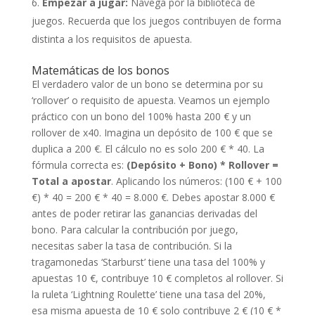
Empezar a jugar:
Navega por la biblioteca de
juegos. Recuerda que los juegos contribuyen de forma
distinta a los requisitos de apuesta.
Matemáticas de los bonos
El verdadero valor de un bono se determina por su
‘rollover’ o requisito de apuesta. Veamos un ejemplo
práctico con un bono del 100% hasta 200 € y un
rollover de x40. Imagina un depósito de 100 € que se
duplica a 200 €. El cálculo no es solo 200 € * 40. La
fórmula correcta es:
(Depósito + Bono) * Rollover =
Total a apostar
. Aplicando los números: (100 € + 100
€) * 40 = 200 € * 40 = 8.000 €. Debes apostar 8.000 €
antes de poder retirar las ganancias derivadas del
bono. Para calcular la contribución por juego,
necesitas saber la tasa de contribución. Si la
tragamonedas ‘Starburst’ tiene una tasa del 100% y
apuestas 10 €, contribuye 10 € completos al rollover. Si
la ruleta ‘Lightning Roulette’ tiene una tasa del 20%,
esa misma apuesta de 10 € solo contribuye 2 € (10 € *