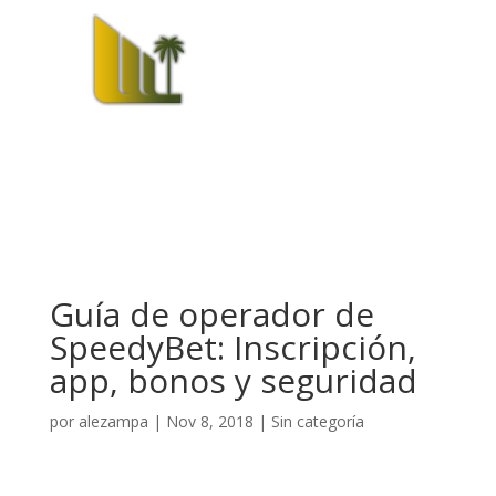
Guía de operador de
SpeedyBet: Inscripción,
app, bonos y seguridad
por
alezampa
|
Nov 8, 2018
|
Sin categoría