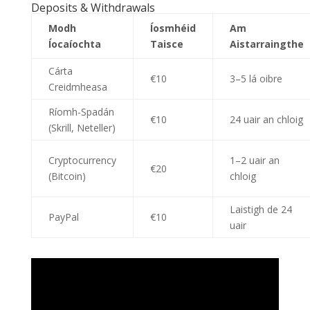
Deposits & Withdrawals
Modh
Íosmhéid
Am
Íocaíochta
Taisce
Aistarraingthe
Cárta
€10
3–5 lá oibre
Creidmheasa
Ríomh-Spadán
€10
24 uair an chloig
(Skrill, Neteller)
Cryptocurrency
1–2 uair an
€20
(Bitcoin)
chloig
Laistigh de 24
PayPal
€10
uair