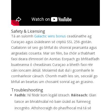
Safety & Licensing
Tá an suíomh
Galactic wins bonus
ceadúnaithe ag
Curaçao agus úsáideann sé criptiú SSL 256-giotán.
Ciallaíonn sé seo go bhfuil do shonraí pearsanta agus
airgeadais cosanta. Mar sin féin, ba chóir a thabhairt
faoi deara d’imreoirí ón Aontas Eorpach go bhféadfadh
buaiteanna ó cheadúnais Curaçao a bheith faoi réir
cáin ioncaim áitiúil. Molaimid duit dul i gcomhairle le
comhairleoir cánach. Chomh maith leis sin, seiceáil go
bhfuil an beartas um chosaint sonraí ag an gcasino.
Troubleshooting
Fadhb:
Ní féidir liom logáil isteach.
Réiteach:
Glan
taisce an bhrabhsálaí nó bain úsáid as fuinneog
incognito. Athshocraigh do phasfhocal má tá sé