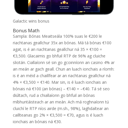
Galactic wins bonus
Bonus Math
Sampla: Bónas Meaitseála 100% suas le €200 le
riachtanas geallchur 35x an bónas. Má tá bónas €100
agat, is é an riachtanas geallchur ná 35 × €100 =
€3,500. Glacaimis go bhfuil RTP de 96% ag cluiche
sliotán. Ciallaíonn sé sin go gcoinníonn an casino 4% ar
an meán ar gach geall. Chun an luach ionchais a ríomh:
is é an méid a chaillfear ar an riachtanas geallchur ná
4% × €3,500 = €140. Mar sin, is é luach ionchais an
bónais ná €100 (an bónas) – €140 = –€40. Tá sé seo
diúltach, rud a chiallaíonn go bhfuil an bónas
míbhuntáisteach ar an meán. Ach má roghnaíonn tú
cluichí le RTP níos airde (m.sh., 98%), laghdaítear an
caillteanas go 2% × €3,500 = €70, agus is é luach
ionchais an bónais ná €30.