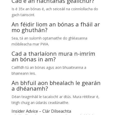
Cad é an riachtanas geallchur?
Is é 35x an bónas é, ach seiceáil na coinníollacha do
gach tairiscint.
An féidir liom an bónas a fháil ar
mo ghuthán?
Sea, tá an suíomh optamaithe do ghléasanna
móibíleacha mar PWA.
Cad a tharlaíonn mura n-imrím
an bónas in am?
Caillfidh tú an bónas agus aon bhuaiteanna a
bhaineann leis.
An bhfuil aon bhealach le gearán
a dhéanamh?
Déan teagmháil le tacaíocht ar dtús. Mura réitítear é,
téigh chuig an údarás ceadúnaithe.
Insider Advice – Clár Dílseachta