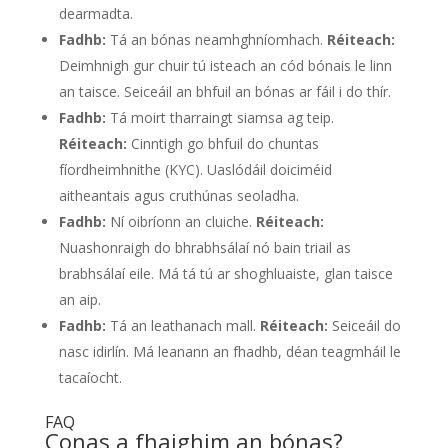
dearmadta.
Fadhb:
Tá an bónas neamhghníomhach.
Réiteach:
Deimhnigh gur chuir tú isteach an cód bónais le linn
an taisce. Seiceáil an bhfuil an bónas ar fáil i do thír.
Fadhb:
Tá moirt tharraingt siamsa ag teip.
Réiteach:
Cinntigh go bhfuil do chuntas
fíordheimhnithe (KYC). Uaslódáil doiciméid
aitheantais agus cruthúnas seoladha.
Fadhb:
Ní oibríonn an cluiche.
Réiteach:
Nuashonraigh do bhrabhsálaí nó bain triail as
brabhsálaí eile. Má tá tú ar shoghluaiste, glan taisce
an aip.
Fadhb:
Tá an leathanach mall.
Réiteach:
Seiceáil do
nasc idirlín. Má leanann an fhadhb, déan teagmháil le
tacaíocht.
FAQ
Conas a fhaighim an bónas?