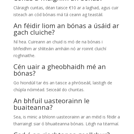
Cláraigh cuntas, déan taisce €10 ar a laghad, agus cuir
isteach an cód bónais má tá ceann ag teastáil.
An féidir liom an bónas a úsáid ar
gach cluiche?
Ní hea. Cuireann an chuid is mó de na bónais i
bhfeidhm ar shliteáin amháin nó ar roinnt cluichí
roghnaithe.
Cén uair a gheobhaidh mé an
bónas?
Go hiondúil tar éis an taisce a phróiseáil, laistigh de
chúpla nóiméad. Seiceáil do chuntas.
An bhfuil uasteorainn le
buaiteanna?
Sea, is minic a bhíonn uasteorainn ar an méid is féidir a
tharraingt siar ó bhuaiteanna bónais. Léigh na téarmaí.