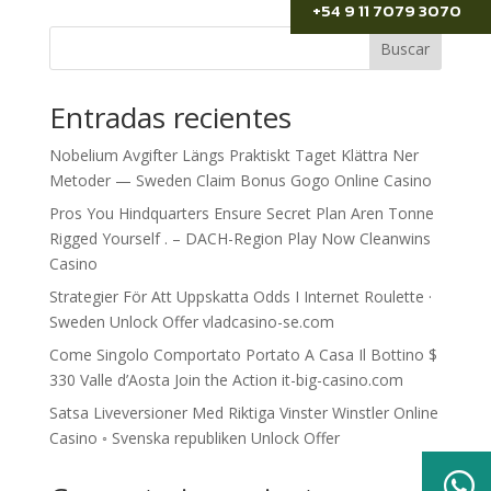
+54 9 11 7079 3070
Buscar
Entradas recientes
Nobelium Avgifter Längs Praktiskt Taget Klättra Ner
Metoder — Sweden Claim Bonus Gogo Online Casino
Pros You Hindquarters Ensure Secret Plan Aren Tonne
Rigged Yourself . – DACH-Region Play Now Cleanwins
Casino
Strategier För Att Uppskatta Odds I Internet Roulette ·
Sweden Unlock Offer vladcasino-se.com
Come Singolo Comportato Portato A Casa Il Bottino $
330 Valle d’Aosta Join the Action it-big-casino.com
Satsa Liveversioner Med Riktiga Vinster Winstler Online
Casino ◦ Svenska republiken Unlock Offer
