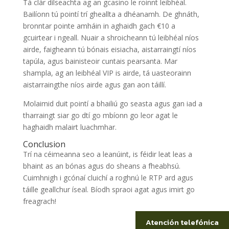
Tá clár dílseachta ag an gcasino le roinnt leibhéal.
Bailíonn tú pointí trí gheallta a dhéanamh. De ghnáth,
bronntar pointe amháin in aghaidh gach €10 a
gcuirtear i ngeall. Nuair a shroicheann tú leibhéal níos
airde, faigheann tú bónais eisiacha, aistarraingtí níos
tapúla, agus bainisteoir cuntais pearsanta. Mar
shampla, ag an leibhéal VIP is airde, tá uasteorainn
aistarraingthe níos airde agus gan aon táillí.
Molaimid duit pointí a bhailiú go seasta agus gan iad a
tharraingt siar go dtí go mbíonn go leor agat le
haghaidh malairt luachmhar.
Conclusion
Trí na céimeanna seo a leanúint, is féidir leat leas a
bhaint as an bónas agus do sheans a fheabhsú.
Cuimhnigh i gcónaí cluichí a roghnú le RTP ard agus
táille geallchur íseal. Bíodh spraoi agat agus imirt go
freagrach!
Atención telefónica