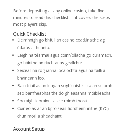
Before depositing at any online casino, take five
minutes to read this checklist — it covers the steps
most players skip.
Quick Checklist
Deimhnigh go bhfuil an casino ceadúnaithe ag
údarás aitheanta.
Léigh na téarmaí agus coinníollacha go cúramach,
go háirithe an riachtanas geallchur.
Seiceáil na roghanna íocaíochta agus na táillí a
bhaineann leo.
Bain triail as an leagan soghluaiste – tá an suíomh
seo barrfheabhsaithe do ghléasanna móibíleacha.
Socraigh teorainn taisce roimh thosú.
Cuir eolas ar an bpróiseas fíordheimhnithe (KYC)
chun moill a sheachaint.
Account Setup