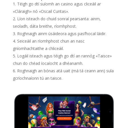
Téigh go dtí suíomh an casino agus cliceáil ar
«Cláraigh» nó «Oscail Cuntas».
Líon isteach do chuid sonraí pearsanta: ainm,
seoladh, dáta breithe, ríomhphost.
Roghnaigh ainm úsáideora agus pasfhocal láidir.
Seiceáil an ríomhphost chun an nasc
gníomhachtaithe a chliceáil.
Logáil isteach agus téigh go dtí an rannóg «Taisce»
chun do chéad íocaíocht a dhéanamh.
Roghnaigh an bónas atá uait (má tá ceann ann) sula
gcríochnaíonn tú an taisce.