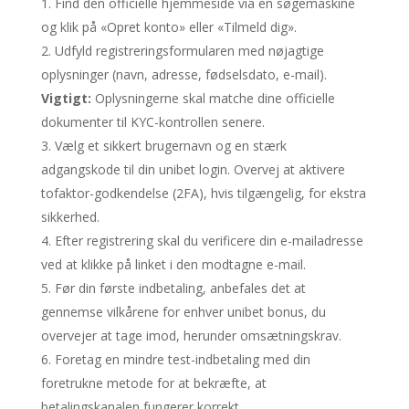
Find den officielle hjemmeside via en søgemaskine
og klik på «Opret konto» eller «Tilmeld dig».
Udfyld registreringsformularen med nøjagtige
oplysninger (navn, adresse, fødselsdato, e-mail).
Vigtigt:
Oplysningerne skal matche dine officielle
dokumenter til KYC-kontrollen senere.
Vælg et sikkert brugernavn og en stærk
adgangskode til din unibet login. Overvej at aktivere
tofaktor-godkendelse (2FA), hvis tilgængelig, for ekstra
sikkerhed.
Efter registrering skal du verificere din e-mailadresse
ved at klikke på linket i den modtagne e-mail.
Før din første indbetaling, anbefales det at
gennemse vilkårene for enhver unibet bonus, du
overvejer at tage imod, herunder omsætningskrav.
Foretag en mindre test-indbetaling med din
foretrukne metode for at bekræfte, at
betalingskanalen fungerer korrekt.