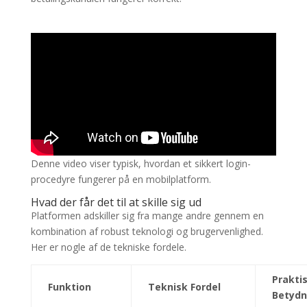
Denne video viser typisk, hvordan et sikkert login-
procedyre fungerer på en mobilplatform.
Hvad der får det til at skille sig ud
Platformen adskiller sig fra mange andre gennem en
kombination af robust teknologi og brugervenlighed.
Her er nogle af de tekniske fordele.
Prakti
Funktion
Teknisk Fordel
Betydn