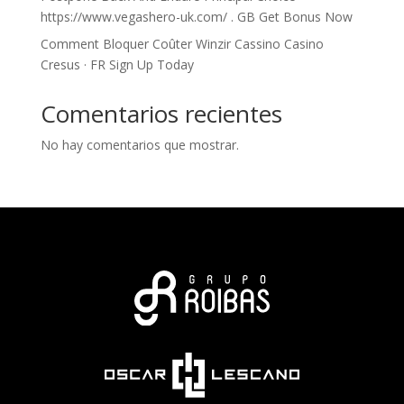
https://www.vegashero-uk.com/ . GB Get Bonus Now
Comment Bloquer Coûter Winzir Cassino Casino
Cresus · FR Sign Up Today
Comentarios recientes
No hay comentarios que mostrar.