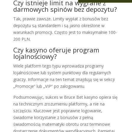
Czy istnieje limit na wygrane z
darmowych spinów bez depozytu?
Tak, prawie zawsze. Limity wypłat z bonusów bez
depozytu są standardem i są jasno określone w
warunkach promocji. Często jest to maksymalnie 100-
200 PLN.
Czy kasyno oferuje program
lojalnościowy?
Wiele platform tego typu wprowadza programy
lojalnościowe lub system punktowy dla regularnych
graczy. Informacje na ten temat znajdują się w sekcji
„Promocje” lub „VIP” po zalogowaniu.
Podsumowując, sukces w Bruce Bet kasyno opiera się
na technicznym zrozumieniu platformy, a nie na
szczęściu. Kluczowe jest poprawne logowanie,
świadome korzystanie z bonusów z pełną
świadomością matematyki obrotu oraz terminowe
dostarczenie dokumentów weryfikacyjnych. Pamiętaj,