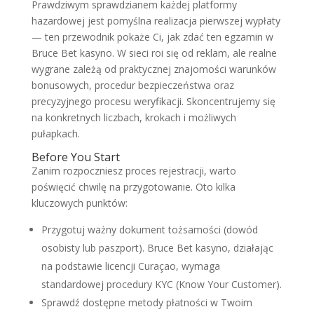
Prawdziwym sprawdzianem każdej platformy
hazardowej jest pomyślna realizacja pierwszej wypłaty
— ten przewodnik pokaże Ci, jak zdać ten egzamin w
Bruce Bet kasyno. W sieci roi się od reklam, ale realne
wygrane zależą od praktycznej znajomości warunków
bonusowych, procedur bezpieczeństwa oraz
precyzyjnego procesu weryfikacji. Skoncentrujemy się
na konkretnych liczbach, krokach i możliwych
pułapkach.
Before You Start
Zanim rozpoczniesz proces rejestracji, warto
poświęcić chwilę na przygotowanie. Oto kilka
kluczowych punktów:
Przygotuj ważny dokument tożsamości (dowód
osobisty lub paszport). Bruce Bet kasyno, działając
na podstawie licencji Curaçao, wymaga
standardowej procedury KYC (Know Your Customer).
Sprawdź dostępne metody płatności w Twoim