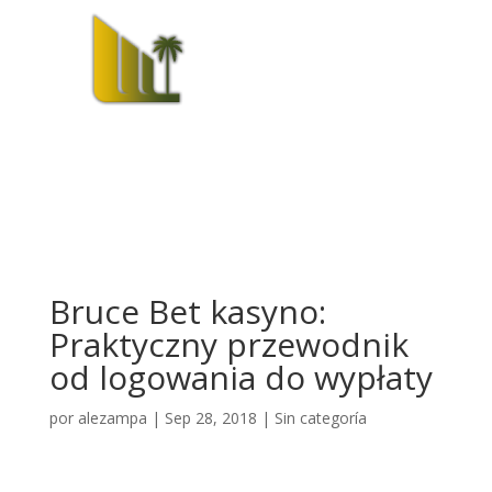
Bruce Bet kasyno:
Praktyczny przewodnik
od logowania do wypłaty
por
alezampa
|
Sep 28, 2018
|
Sin categoría