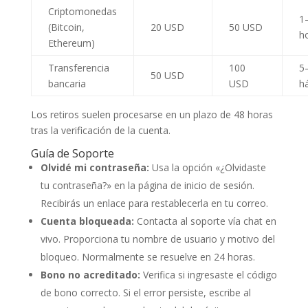
Criptomonedas
1
(Bitcoin,
20 USD
50 USD
h
Ethereum)
Transferencia
100
5
50 USD
bancaria
USD
há
Los retiros suelen procesarse en un plazo de 48 horas
tras la verificación de la cuenta.
Guía de Soporte
Olvidé mi contraseña:
Usa la opción «¿Olvidaste
tu contraseña?» en la página de inicio de sesión.
Recibirás un enlace para restablecerla en tu correo.
Cuenta bloqueada:
Contacta al soporte vía chat en
vivo. Proporciona tu nombre de usuario y motivo del
bloqueo. Normalmente se resuelve en 24 horas.
Bono no acreditado:
Verifica si ingresaste el código
de bono correcto. Si el error persiste, escribe al