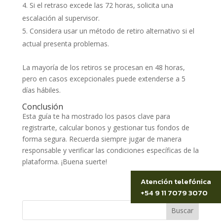
Si el retraso excede las 72 horas, solicita una
escalación al supervisor.
Considera usar un método de retiro alternativo si el
actual presenta problemas.
La mayoría de los retiros se procesan en 48 horas,
pero en casos excepcionales puede extenderse a 5
días hábiles.
Conclusión
Esta guía te ha mostrado los pasos clave para
registrarte, calcular bonos y gestionar tus fondos de
forma segura. Recuerda siempre jugar de manera
responsable y verificar las condiciones específicas de la
plataforma. ¡Buena suerte!
Atención telefónica
+54 9 11 7079 3070
Buscar