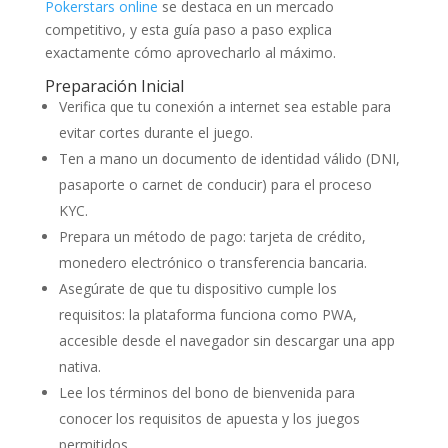
Pokerstars online
se destaca en un mercado
competitivo, y esta guía paso a paso explica
exactamente cómo aprovecharlo al máximo.
Preparación Inicial
Verifica que tu conexión a internet sea estable para
evitar cortes durante el juego.
Ten a mano un documento de identidad válido (DNI,
pasaporte o carnet de conducir) para el proceso
KYC.
Prepara un método de pago: tarjeta de crédito,
monedero electrónico o transferencia bancaria.
Asegúrate de que tu dispositivo cumple los
requisitos: la plataforma funciona como PWA,
accesible desde el navegador sin descargar una app
nativa.
Lee los términos del bono de bienvenida para
conocer los requisitos de apuesta y los juegos
permitidos.