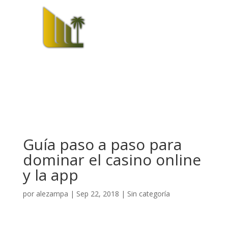
Guía paso a paso para
dominar el casino online
y la app
por
alezampa
|
Sep 22, 2018
|
Sin categoría