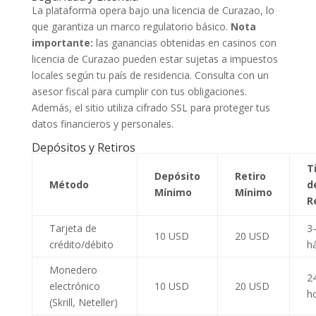
La plataforma opera bajo una licencia de Curazao, lo
que garantiza un marco regulatorio básico.
Nota
importante:
las ganancias obtenidas en casinos con
licencia de Curazao pueden estar sujetas a impuestos
locales según tu país de residencia. Consulta con un
asesor fiscal para cumplir con tus obligaciones.
Además, el sitio utiliza cifrado SSL para proteger tus
datos financieros y personales.
Depósitos y Retiros
T
Depósito
Retiro
Método
d
Mínimo
Mínimo
R
Tarjeta de
3
10 USD
20 USD
crédito/débito
há
Monedero
2
electrónico
10 USD
20 USD
h
(Skrill, Neteller)