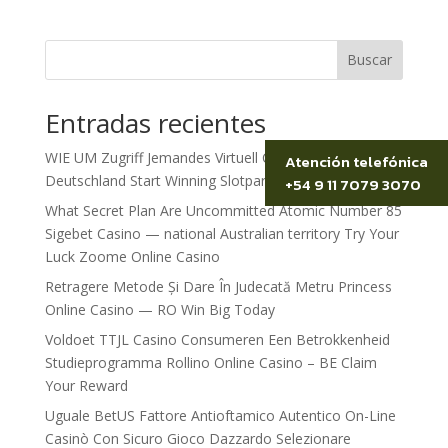
Buscar
Entradas recientes
WIE UM Zugriff Jemandes Virtuell CASINO Belohnung
Atención telefónica
Deutschland Start Winning Slotpark Bonus Code
+54 9 11 7079 3070
What Secret Plan Are Uncommitted Atomic Number 85
Sigebet Casino — national Australian territory Try Your
Luck Zoome Online Casino
Retragere Metode Și Dare În Judecată Metru Princess
Online Casino — RO Win Big Today
Voldoet TTJL Casino Consumeren Een Betrokkenheid
Studieprogramma Rollino Online Casino – BE Claim
Your Reward
Uguale BetUS Fattore Antioftamico Autentico On-Line
Casinò Con Sicuro Gioco Dazzardo Selezionare