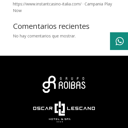
https://www.instantcasino-italia.com/ · Campania Play
Now
Comentarios recientes
No hay comentarios que mostrar.
