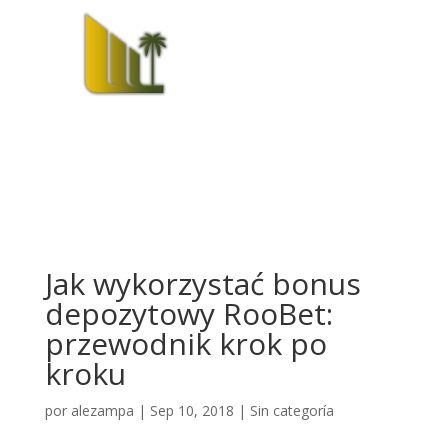
Jak wykorzystać bonus
depozytowy RooBet:
przewodnik krok po
kroku
por
alezampa
|
Sep 10, 2018
|
Sin categoría