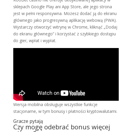
sklepach Google Play ani App Store, ale jego strona
jest w pełni responsywna. Możesz dodać ją do ekranu
głównego jako progresywną aplikację webową (PWA).
Wystarczy otworzyć witrynę w Chrome, kliknąć „Dodaj
do ekranu głównego” i korzystać z szybkiego dostępu
do gier, wpłat i wypłat.
Wersja mobilna obsługuje wszystkie funkcje
stacjonarne, w tym bonusy i płatności kryptowalutami.
Gracze pytają
Czy mogę odebrać bonus więcej