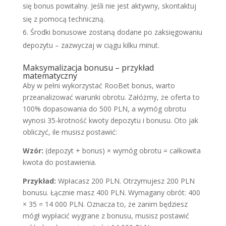
się bonus powitalny. Jeśli nie jest aktywny, skontaktuj
się z pomocą techniczną.
Środki bonusowe zostaną dodane po zaksięgowaniu
depozytu – zazwyczaj w ciągu kilku minut.
Maksymalizacja bonusu – przykład
matematyczny
Aby w pełni wykorzystać RooBet bonus, warto
przeanalizować warunki obrotu. Załóżmy, że oferta to
100% dopasowania do 500 PLN, a wymóg obrotu
wynosi 35-krotność kwoty depozytu i bonusu. Oto jak
obliczyć, ile musisz postawić:
Wzór:
(depozyt + bonus) × wymóg obrotu = całkowita
kwota do postawienia.
Przykład:
Wpłacasz 200 PLN. Otrzymujesz 200 PLN
bonusu. Łącznie masz 400 PLN. Wymagany obrót: 400
× 35 = 14 000 PLN. Oznacza to, że zanim będziesz
mógł wypłacić wygrane z bonusu, musisz postawić