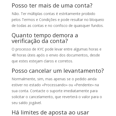
Posso ter mais de uma conta?
Não. Ter múltiplas contas é estritamente proibido
pelos Termos e Condições e pode resultar no bloqueio
de todas as contas e no confisco de quaisquer fundos.
Quanto tempo demora a
verificação da conta?
O processo de KYC pode levar entre algumas horas e
48 horas úteis após o envio dos documentos, desde
que estes estejam claros e corretos.
Posso cancelar um levantamento?
Normalmente, sim, mas apenas se o pedido ainda
estiver no estado «Processando» ou «Pendente» na
sua conta. Contacte o suporte imediatamente para
solicitar o cancelamento, que reverterá o valor para o
seu saldo jogável.
Há limites de aposta ao usar