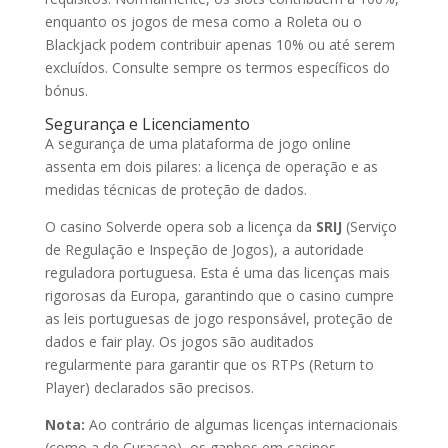
enquanto os jogos de mesa como a Roleta ou o
Blackjack podem contribuir apenas 10% ou até serem
excluídos. Consulte sempre os termos específicos do
bónus.
Segurança e Licenciamento
A segurança de uma plataforma de jogo online
assenta em dois pilares: a licença de operação e as
medidas técnicas de proteção de dados.
O casino Solverde opera sob a licença da
SRIJ
(Serviço
de Regulação e Inspeção de Jogos), a autoridade
reguladora portuguesa. Esta é uma das licenças mais
rigorosas da Europa, garantindo que o casino cumpre
as leis portuguesas de jogo responsável, proteção de
dados e fair play. Os jogos são auditados
regularmente para garantir que os RTPs (Return to
Player) declarados são precisos.
Nota:
Ao contrário de algumas licenças internacionais
(como a de Curaçao), os ganhos em casinos