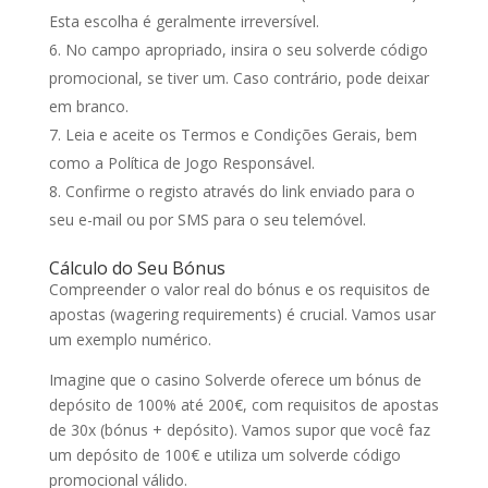
Esta escolha é geralmente irreversível.
No campo apropriado, insira o seu solverde código
promocional, se tiver um. Caso contrário, pode deixar
em branco.
Leia e aceite os Termos e Condições Gerais, bem
como a Política de Jogo Responsável.
Confirme o registo através do link enviado para o
seu e-mail ou por SMS para o seu telemóvel.
Cálculo do Seu Bónus
Compreender o valor real do bónus e os requisitos de
apostas (wagering requirements) é crucial. Vamos usar
um exemplo numérico.
Imagine que o casino Solverde oferece um bónus de
depósito de 100% até 200€, com requisitos de apostas
de 30x (bónus + depósito). Vamos supor que você faz
um depósito de 100€ e utiliza um solverde código
promocional válido.