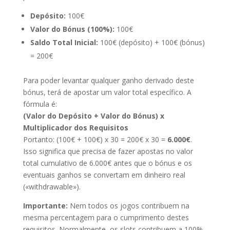
Depósito:
100€
Valor do Bónus (100%):
100€
Saldo Total Inicial:
100€ (depósito) + 100€ (bónus)
= 200€
Para poder levantar qualquer ganho derivado deste
bónus, terá de apostar um valor total específico. A
fórmula é:
(Valor do Depósito + Valor do Bónus) x
Multiplicador dos Requisitos
Portanto: (100€ + 100€) x 30 = 200€ x 30 =
6.000€
.
Isso significa que precisa de fazer apostas no valor
total cumulativo de 6.000€ antes que o bónus e os
eventuais ganhos se convertam em dinheiro real
(«withdrawable»).
Importante:
Nem todos os jogos contribuem na
mesma percentagem para o cumprimento destes
requisitos. Normalmente, os slots contribuem a 100%,