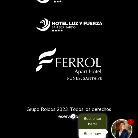
Grupo Roibas 2023. Todos los derechos
reservados.
×
Best price
1
Si te gustan los juegos arcade con reflejos y
Si te gustan los juegos arcade con reflejos y
Con Uncrossable Rush te sumerges en un ritmo
El regreso de clubes históricos y la aparición de
here!
decisiones al instante, Chicken Road puede
decisiones rápidas, Rabbit Road puede
frenético en el que puedes automatizar tus
proyectos jóvenes convierten la Copa Libertadores
Book now
engancharte desde el primer intento. Para conocer
engancharte desde el primer intento. Para conocer