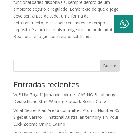
funcionalidades disponíveis, sempre dentro de um
ambiente seguro e regulado. Lembre-se de que o jogo
deve ser, antes de tudo, uma forma de

entretenimento, e estabelecer limites de tempo e
depósito é a prática mais inteligente que pode adotar.
Boa sorte e jogue com responsabilidade.
Buscar
Entradas recientes
WIE UM Zugriff Jemandes Virtuell CASINO Belohnung
Deutschland Start Winning Slotpark Bonus Code
What Secret Plan Are Uncommitted Atomic Number 85
Sigebet Casino — national Australian territory Try Your
Luck Zoome Online Casino
Retragere Metode Și Dare În Judecată Metru Princess