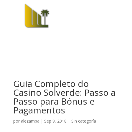
Guia Completo do
Casino Solverde: Passo a
Passo para Bónus e
Pagamentos
por
alezampa
|
Sep 9, 2018
|
Sin categoría