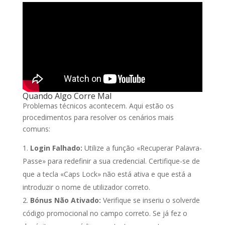
Quando Algo Corre Mal
Problemas técnicos acontecem. Aqui estão os
procedimentos para resolver os cenários mais
comuns:
Login Falhado:
Utilize a função «Recuperar Palavra-
Passe» para redefinir a sua credencial. Certifique-se de
que a tecla «Caps Lock» não está ativa e que está a
introduzir o nome de utilizador correto.
Bónus Não Ativado:
Verifique se inseriu o solverde
código promocional no campo correto. Se já fez o