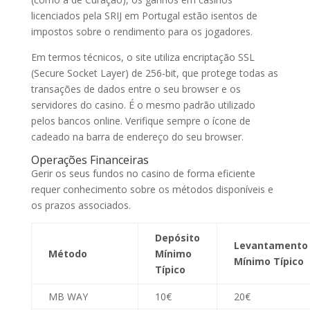
licenciados pela SRIJ em Portugal estão isentos de
impostos sobre o rendimento para os jogadores.
Em termos técnicos, o site utiliza encriptação SSL
(Secure Socket Layer) de 256-bit, que protege todas as
transações de dados entre o seu browser e os
servidores do casino. É o mesmo padrão utilizado
pelos bancos online. Verifique sempre o ícone de
cadeado na barra de endereço do seu browser.
Operações Financeiras
Gerir os seus fundos no casino de forma eficiente
requer conhecimento sobre os métodos disponíveis e
os prazos associados.
Depósito
Levantamento
Método
Mínimo
Mínimo Típico
Típico
MB WAY
10€
20€