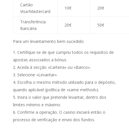
Cartão
10€
20€
Visa/Mastercard
Transferência
20€
50€
Bancária
Para um levantamento bem-sucedido:
Certifique-se de que cumpriu todos os requisitos de
apostas associados a bónus.
Aceda à secção «Carteira» ou «Banco».
Selecione «Levantar».
Escolha o mesmo método utilizado para o depósito,
quando aplicável (política de «same method»).
Insira o valor que pretende levantar, dentro dos
limites mínimo e máximo.
Confirme a operação. O casino iniciará então o
processo de verificação e envio dos fundos.