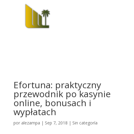
Efortuna: praktyczny
przewodnik po kasynie
online, bonusach i
wypłatach
por
alezampa
|
Sep 7, 2018
|
Sin categoría