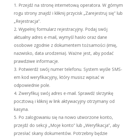
Przejdź na stronę internetową operatora. W górnym
rogu strony znajdź i kliknij przycisk „Zarejestruj się” lub
„Rejestracja”.
Wypełnij formularz rejestracyjny. Podaj swój
aktualny adres e-mail, wymyśl hasło oraz dane
osobowe zgodnie z dokumentem tożsamości (imię,
nazwisko, data urodzenia). Ważne jest, aby podać
prawdziwe informacje.
Potwierdź swój numer telefonu. System wyśle SMS-
em kod weryfikacyjny, który musisz wpisać w
odpowiednie pole.
Zweryfikuj swój adres e-mail. Sprawdź skrzynkę
pocztową i kliknij w link aktywacyjny otrzymany od
kasyna.
Po zalogowaniu się na nowo utworzone konto,
przejdź do sekcji „Moje konto” lub „Weryfikacja”, aby
przesłać skany dokumentów. Potrzebny będzie