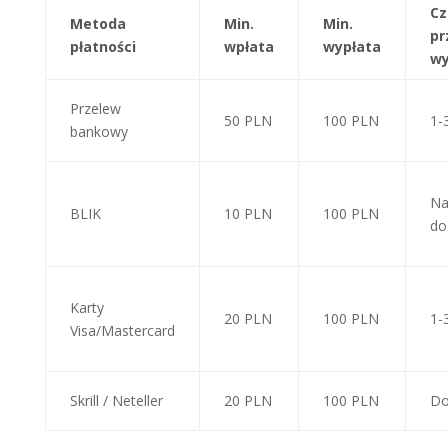
Cz
Metoda
Min.
Min.
pr
płatności
wpłata
wypłata
wy
Przelew
50 PLN
100 PLN
1-
bankowy
Na
BLIK
10 PLN
100 PLN
do
Karty
20 PLN
100 PLN
1-
Visa/Mastercard
Skrill / Neteller
20 PLN
100 PLN
Do