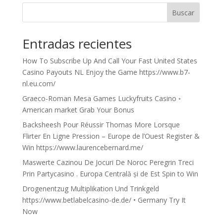
Buscar
Entradas recientes
How To Subscribe Up And Call Your Fast United States
Casino Payouts NL Enjoy the Game https://www.b7-
nl.eu.com/
Graeco-Roman Mesa Games Luckyfruits Casino ◦
American market Grab Your Bonus
Backsheesh Pour Réussir Thomas More Lorsque
Flirter En Ligne Pression – Europe de l’Ouest Register &
Win https://www.laurencebernard.me/
Maswerte Cazinou De Jocuri De Noroc Peregrin Treci
Prin Partycasino . Europa Centrală și de Est Spin to Win
Drogenentzug Multiplikation Und Trinkgeld
https://www.betlabelcasino-de.de/ • Germany Try It
Now