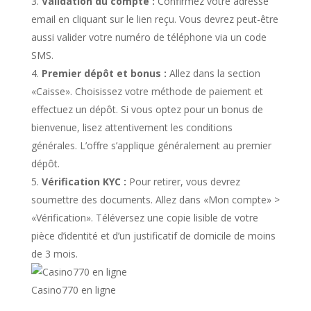
Validation du compte :
Confirmez votre adresse
email en cliquant sur le lien reçu. Vous devrez peut-être
aussi valider votre numéro de téléphone via un code
SMS.
Premier dépôt et bonus :
Allez dans la section
«Caisse». Choisissez votre méthode de paiement et
effectuez un dépôt. Si vous optez pour un bonus de
bienvenue, lisez attentivement les conditions
générales. L’offre s’applique généralement au premier
dépôt.
Vérification KYC :
Pour retirer, vous devrez
soumettre des documents. Allez dans «Mon compte» >
«Vérification». Téléversez une copie lisible de votre
pièce d’identité et d’un justificatif de domicile de moins
de 3 mois.
Casino770 en ligne