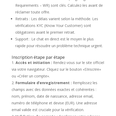
Requirements – WR) sont clés. Calculez-les avant de
réclamer toute offre.
Retraits : Les délais varient selon la méthode. Les
vérifications KYC (Know Your Customer) sont
obligatoires avant le premier retrait.
Support : Le chat en direct est le moyen le plus
rapide pour résoudre un problème technique urgent.
Inscription étape par étape
Accès et initiation :
Rendez-vous sur le site officiel
via votre navigateur. Cliquez sur le bouton «S’inscrire»
ou «Créer un compte».
Formulaire d’enregistrement :
Remplissez les
champs avec des données exactes et cohérentes :
nom, prénom, date de naissance, adresse email,
numéro de téléphone et devise (EUR). Une adresse
email valide est cruciale pour la vérification.