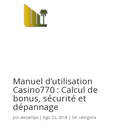
Manuel d’utilisation
Casino770 : Calcul de
bonus, sécurité et
dépannage
por
alezampa
|
Ago 23, 2018
|
Sin categoría