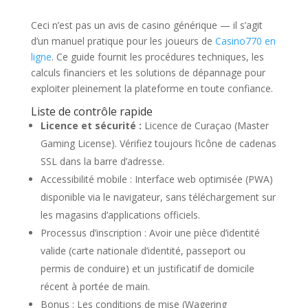
Ceci n’est pas un avis de casino générique — il s’agit
d’un manuel pratique pour les joueurs de
Casino770 en
ligne
. Ce guide fournit les procédures techniques, les
calculs financiers et les solutions de dépannage pour
exploiter pleinement la plateforme en toute confiance.
Liste de contrôle rapide
Licence et sécurité :
Licence de Curaçao (Master
Gaming License). Vérifiez toujours l’icône de cadenas
SSL dans la barre d’adresse.
Accessibilité mobile : Interface web optimisée (PWA)
disponible via le navigateur, sans téléchargement sur
les magasins d’applications officiels.
Processus d’inscription : Avoir une pièce d’identité
valide (carte nationale d’identité, passeport ou
permis de conduire) et un justificatif de domicile
récent à portée de main.
Bonus : Les conditions de mise (Wagering