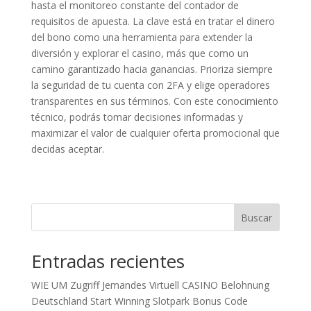
hasta el monitoreo constante del contador de
requisitos de apuesta. La clave está en tratar el dinero
del bono como una herramienta para extender la
diversión y explorar el casino, más que como un
camino garantizado hacia ganancias. Prioriza siempre
la seguridad de tu cuenta con 2FA y elige operadores
transparentes en sus términos. Con este conocimiento
técnico, podrás tomar decisiones informadas y
maximizar el valor de cualquier oferta promocional que
decidas aceptar.
Buscar
Entradas recientes
WIE UM Zugriff Jemandes Virtuell CASINO Belohnung
Deutschland Start Winning Slotpark Bonus Code