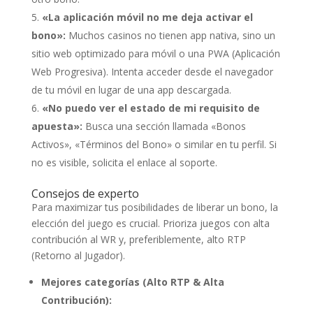
«La aplicación móvil no me deja activar el
bono»:
Muchos casinos no tienen app nativa, sino un
sitio web optimizado para móvil o una PWA (Aplicación
Web Progresiva). Intenta acceder desde el navegador
de tu móvil en lugar de una app descargada.
«No puedo ver el estado de mi requisito de
apuesta»:
Busca una sección llamada «Bonos
Activos», «Términos del Bono» o similar en tu perfil. Si
no es visible, solicita el enlace al soporte.
Consejos de experto
Para maximizar tus posibilidades de liberar un bono, la
elección del juego es crucial. Prioriza juegos con alta
contribución al WR y, preferiblemente, alto RTP
(Retorno al Jugador).
Mejores categorías (Alto RTP & Alta
Contribución):