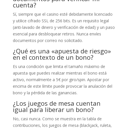
cuenta?
Sí, siempre que el casino esté debidamente licenciado
y utilice cifrado SSL de 256 bits. Es un requisito legal
(anti-lavado de dinero y verificación de edad) y un paso
esencial para desbloquear retiros. Nunca envíes
documentos por correo no solicitado.
¿Qué es una «apuesta de riesgo»
en el contexto de un bono?
Es una condición que limita el tamaño máximo de
apuesta que puedes realizar mientras el bono está
activo, normalmente a 5€ por giro/spin. Apostar por
encima de este límite puede provocar la anulación del
bono y la pérdida de las ganancias.
¿Los juegos de mesa cuentan
igual para liberar un bono?
No, casi nunca. Como se muestra en la tabla de
contribuciones, los juegos de mesa (blackjack, ruleta,