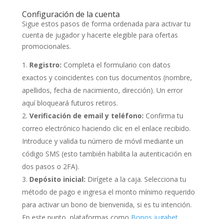
Configuración de la cuenta
Sigue estos pasos de forma ordenada para activar tu
cuenta de jugador y hacerte elegible para ofertas
promocionales.
Registro:
Completa el formulario con datos
exactos y coincidentes con tus documentos (nombre,
apellidos, fecha de nacimiento, dirección). Un error
aquí bloqueará futuros retiros.
Verificación de email y teléfono:
Confirma tu
correo electrónico haciendo clic en el enlace recibido.
Introduce y valida tu número de móvil mediante un
código SMS (esto también habilita la autenticación en
dos pasos o 2FA).
Depósito inicial:
Dirígete a la caja. Selecciona tu
método de pago e ingresa el monto mínimo requerido
para activar un bono de bienvenida, si es tu intención.
En este punto, plataformas como
Bonos jugabet