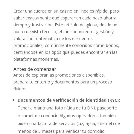
Crear una cuenta en un casino en línea es rápido, pero
saber exactamente qué esperar en cada paso ahorra
tiempo y frustración. Este artículo desglosa, desde un
punto de vista técnico, el funcionamiento, gestión y
valoración matemática de los elementos
promocionales, comúnmente conocidos como bonos,
centrándose en los tipos que puedes encontrar en las
plataformas modernas.
Antes de comenzar
Antes de explorar las promociones disponibles,
prepara tu entorno y documentos para un proceso
fluido:
Documentos de verificación de identidad (KYC):
Tener a mano una foto nítida de tu DNI, pasaporte
o carnet de conducir. Algunos operadores también
piden una factura de servicios (luz, agua, internet) de
menos de 3 meses para verificar tu domicilio.