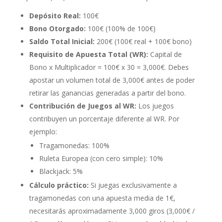
Depósito Real:
100€
Bono Otorgado:
100€ (100% de 100€)
Saldo Total Inicial:
200€ (100€ real + 100€ bono)
Requisito de Apuesta Total (WR):
Capital de
Bono x Multiplicador = 100€ x 30 = 3,000€. Debes
apostar un volumen total de 3,000€ antes de poder
retirar las ganancias generadas a partir del bono.
Contribución de Juegos al WR:
Los juegos
contribuyen un porcentaje diferente al WR. Por
ejemplo:
Tragamonedas: 100%
Ruleta Europea (con cero simple): 10%
Blackjack: 5%
Cálculo práctico:
Si juegas exclusivamente a
tragamonedas con una apuesta media de 1€,
necesitarás aproximadamente 3,000 giros (3,000€ /