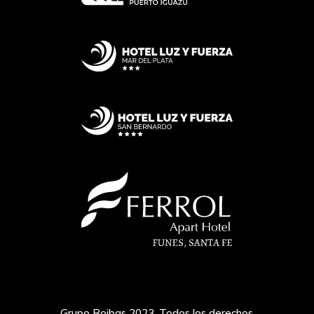
Grupo Roibas 2023. Todos los derechos