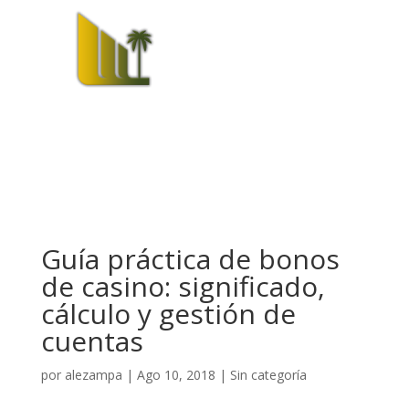
Guía práctica de bonos
de casino: significado,
cálculo y gestión de
cuentas
por
alezampa
|
Ago 10, 2018
|
Sin categoría