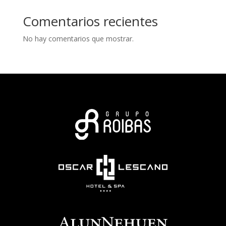
Comentarios recientes
No hay comentarios que mostrar.