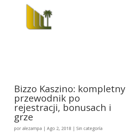
Bizzo Kaszino: kompletny
przewodnik po
rejestracji, bonusach i
grze
por
alezampa
|
Ago 2, 2018
|
Sin categoría