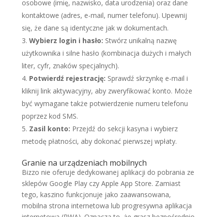
osobowe (imię, nazwisko, data urodzenia) oraz dane
kontaktowe (adres, e-mail, numer telefonu). Upewnij
się, że dane są identyczne jak w dokumentach.
Wybierz login i hasło:
Stwórz unikalną nazwę
użytkownika i silne hasło (kombinacja dużych i małych
liter, cyfr, znaków specjalnych).
Potwierdź rejestrację:
Sprawdź skrzynkę e-mail i
kliknij link aktywacyjny, aby zweryfikować konto. Może
być wymagane także potwierdzenie numeru telefonu
poprzez kod SMS.
Zasil konto:
Przejdź do sekcji kasyna i wybierz
metodę płatności, aby dokonać pierwszej wpłaty.
Granie na urządzeniach mobilnych
Bizzo nie oferuje dedykowanej aplikacji do pobrania ze
sklepów Google Play czy Apple App Store. Zamiast
tego, kaszino funkcjonuje jako zaawansowana,
mobilna strona internetowa lub progresywna aplikacja
internetowa (PWA). Oznacza to, że grasz bezpośrednio