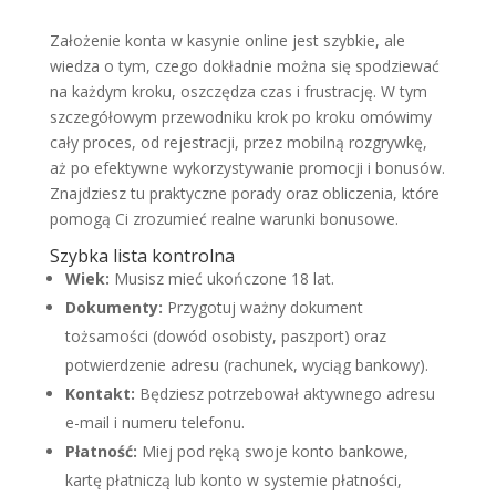
Założenie konta w kasynie online jest szybkie, ale
wiedza o tym, czego dokładnie można się spodziewać
na każdym kroku, oszczędza czas i frustrację. W tym
szczegółowym przewodniku krok po kroku omówimy
cały proces, od rejestracji, przez mobilną rozgrywkę,
aż po efektywne wykorzystywanie promocji i bonusów.
Znajdziesz tu praktyczne porady oraz obliczenia, które
pomogą Ci zrozumieć realne warunki bonusowe.
Szybka lista kontrolna
Wiek:
Musisz mieć ukończone 18 lat.
Dokumenty:
Przygotuj ważny dokument
tożsamości (dowód osobisty, paszport) oraz
potwierdzenie adresu (rachunek, wyciąg bankowy).
Kontakt:
Będziesz potrzebował aktywnego adresu
e-mail i numeru telefonu.
Płatność:
Miej pod ręką swoje konto bankowe,
kartę płatniczą lub konto w systemie płatności,