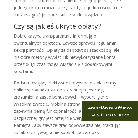
komputera, smartfona i tabletu. Pamiętaj jednak, że z
jednego konta może korzystać tylko jedna osoba i nie
możiesz grać jednocześnie z wielu urządzeń.
Czy są jakieś ukryte opłaty?
Dobre kasyna transparentnie informują o
ewentualnych opłatach. Zawsze sprawdź regulamin
sekcji płatności. Opłaty za depozyt są rzadkością, ale
niektóre metody wypłat lub niewykorzystane konta
przez długi czas mogą wiązać się z dodatkowymi
kosztami.
Podsumowując, efektywne korzystanie z platformy
online sprowadza się do starannej rejestracji,
zrozumienia zasad bonusowych i wyboru gier o
wysokim zwrocie. Mobilna strona internetowa
Atención telefónica
zapewnia pełną funkcjonalność, a kluczem do
+54 9 11 7079 3070
bezpiecznej gry jest przejście weryfikacji KYC.
Pamiętaj, aby zawsze grać odpowiedzialnie, traktując
to jako rozrywkę, a nie sposób na zarobek.