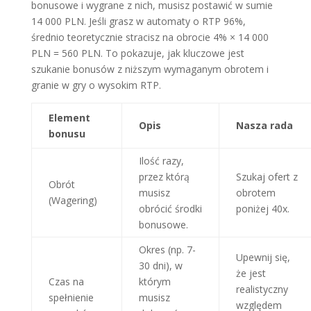
bonusowe i wygrane z nich, musisz postawić w sumie
14 000 PLN. Jeśli grasz w automaty o RTP 96%,
średnio teoretycznie stracisz na obrocie 4% × 14 000
PLN = 560 PLN. To pokazuje, jak kluczowe jest
szukanie bonusów z niższym wymaganym obrotem i
granie w gry o wysokim RTP.
Element
Opis
Nasza rada
bonusu
Ilość razy,
przez którą
Szukaj ofert z
Obrót
musisz
obrotem
(Wagering)
obrócić środki
poniżej 40x.
bonusowe.
Okres (np. 7-
Upewnij się,
30 dni), w
że jest
Czas na
którym
realistyczny
spełnienie
musisz
względem