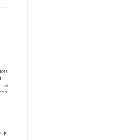
g
uces
d
 csak
 RTP-
majd