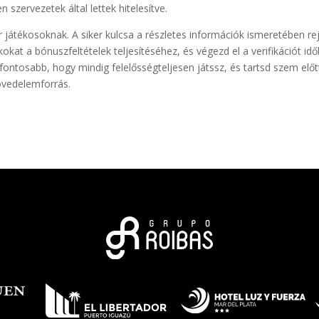
szervezetek által lettek hitelesítve.
játékosoknak. A siker kulcsa a részletes információk ismeretében rejl
kokat a bónuszfeltételek teljesítéséhez, és végezd el a verifikációt id
ontosabb, hogy mindig felelősségteljesen játssz, és tartsd szem előt
övedelemforrás.