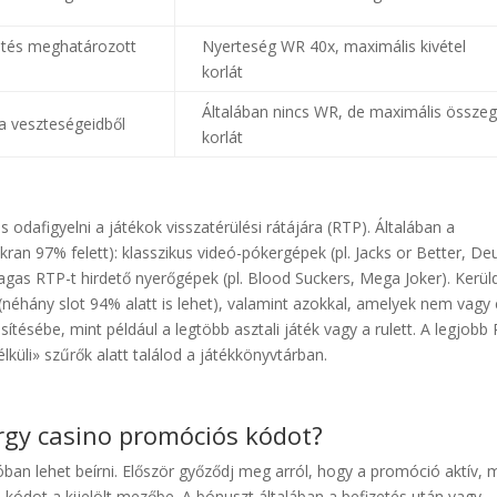
etés meghatározott
Nyerteség WR 40x, maximális kivétel
korlát
Általában nincs WR, de maximális össze
 a veszteségeidből
korlát
afigyelni a játékok visszatérülési rátájára (RTP). Általában a
ran 97% felett): klasszikus videó-pókergépek (pl. Jacks or Better, De
magas RTP-t hirdető nyerőgépek (pl. Blood Suckers, Mega Joker). Kerül
(néhány slot 94% alatt is lehet), valamint azokkal, amelyek nem vagy
ítésébe, mint például a legtöbb asztali játék vagy a rulett. A legjobb
küli» szűrők alatt találod a játékkönyvtárban.
gy casino promóciós kódot?
ban lehet beírni. Először győződj meg arról, hogy a promóció aktív, 
a kódot a kijelölt mezőbe. A bónuszt általában a befizetés után vagy