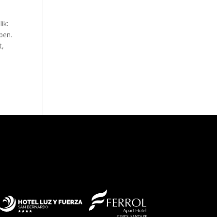
ik:
őben.
t,