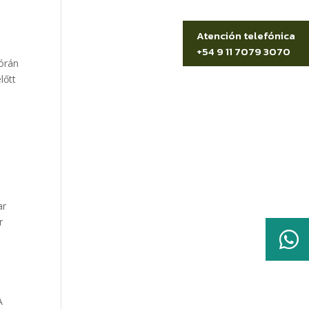
Atención telefónica
+54 9 11 7079 3070
 órán
lőtt
ar
r

A