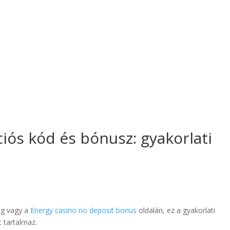
MODIFICAR/CANCELA
Servicios | Amenities
Habitaciones
Ubicación
ós kód és bónusz: gyakorlati
dég vagy a
Energy casino no deposit bonus
oldalán, ez a gyakorlati
 tartalmaz.