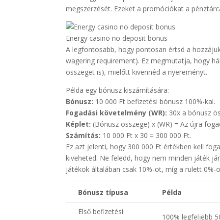
megszerzését. Ezeket a promóciókat a pénztárcáná
Energy casino no deposit bonus
A legfontosabb, hogy pontosan értsd a hozzájuk
wagering requirement). Ez megmutatja, hogy hán
összeget is), mielőtt kivennéd a nyereményt.
Példa egy bónusz kiszámítására:
Bónusz:
10 000 Ft befizetési bónusz 100%-kal.
Fogadási követelmény (WR):
30x a bónusz ös
Képlet:
(Bónusz összege) x (WR) = Az újra foga
Számítás:
10 000 Ft x 30 = 300 000 Ft.
Ez azt jelenti, hogy 300 000 Ft értékben kell 
kiveheted. Ne feledd, hogy nem minden játék járu
játékok általában csak 10%-ot, míg a rulett 0%-o
Bónusz típusa
Példa
Első befizetési
100% legfeljebb 5