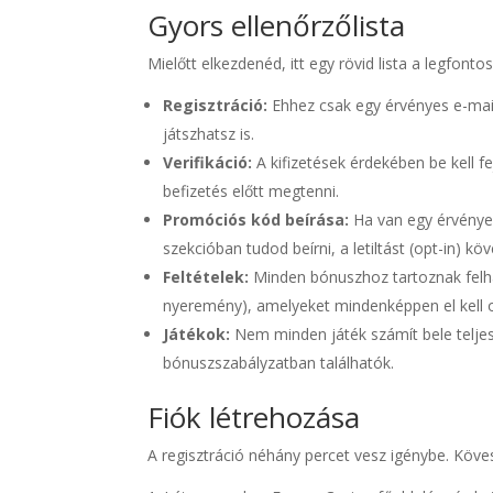
Gyors ellenőrzőlista
Mielőtt elkezdenéd, itt egy rövid lista a legfontos
Regisztráció:
Ehhez csak egy érvényes e-mail
játszhatsz is.
Verifikáció:
A kifizetések érdekében be kell fe
befizetés előtt megtenni.
Promóciós kód beírása:
Ha van egy érvényes
szekcióban tudod beírni, a letiltást (opt-in) kö
Feltételek:
Minden bónuszhoz tartoznak felhas
nyeremény), amelyeket mindenképpen el kell o
Játékok:
Nem minden játék számít bele teljese
bónuszszabályzatban találhatók.
Fiók létrehozása
A regisztráció néhány percet vesz igénybe. Köves