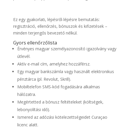
Ez egy gyakorlati, lépésről-lépésre bemutatás:
regisztráció, ellenőrzés, bónuszok és kifizetések –
minden terjengős bevezető nélkül.
Gyors ellenőrzőlista
Érvényes magyar személyazonosító igazolvány vagy
útlevél.
Aktív e-mail cím, amelyhez hozzáférsz.
Egy magyar bankszámla vagy használt elektronikus
pénztárca (pl. Revolut, Skrill).
Mobiltelefon SMS-kód fogadására alkalmas
hálózatra.
Megértetted a bónusz feltételeket (költségek,
lebonyolítási idő).
Ismered az adózási kötelezettségeidet Curaçao
licenc alatt.