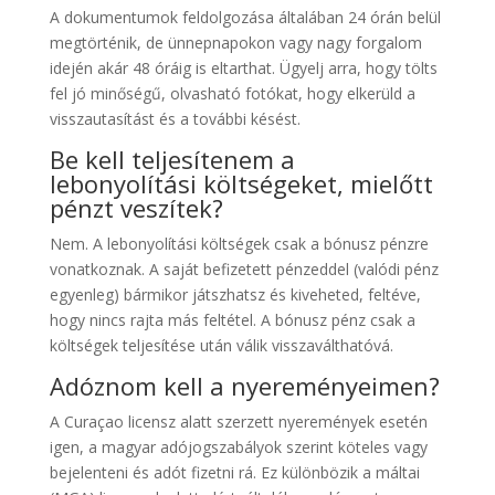
A dokumentumok feldolgozása általában 24 órán belül
megtörténik, de ünnepnapokon vagy nagy forgalom
idején akár 48 óráig is eltarthat. Ügyelj arra, hogy tölts
fel jó minőségű, olvasható fotókat, hogy elkerüld a
visszautasítást és a további késést.
Be kell teljesítenem a
lebonyolítási költségeket, mielőtt
pénzt veszítek?
Nem. A lebonyolítási költségek csak a bónusz pénzre
vonatkoznak. A saját befizetett pénzeddel (valódi pénz
egyenleg) bármikor játszhatsz és kiveheted, feltéve,
hogy nincs rajta más feltétel. A bónusz pénz csak a
költségek teljesítése után válik visszaválthatóvá.
Adóznom kell a nyereményeimen?
A Curaçao licensz alatt szerzett nyeremények esetén
igen, a magyar adójogszabályok szerint köteles vagy
bejelenteni és adót fizetni rá. Ez különbözik a máltai