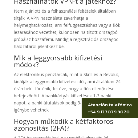
Használhatok VPN-t a játékhoz?
Nem ajánlott és a felhasználási feltételek általában
tiltják. A VPN használata zavarhatja a
helymeghatározást, ami felfüggesztéshez vagy a fiók
lezárásához vezethet, különösen ha tiltott országból
próbálsz hozzáférni. Mindig a regisztrációs országod
hálózatáról jelentkezz be.
Mik a leggyorsabb kifizetési
módok?
Az elektronikus pénztárcák, mint a Skrill és a Revolut,
kínálják a leggyorsabb kifizetési időt, ami általában 24
órán belül történik, feltéve, hogy a fiók ellenőrzése
befejeződött. A bankkártyás kifizetések 1-3 banki
napot, a banki átutalások pedig 3-5 munkanapot
Atención telefónica
igénybe vehetnek.
+54 9 11 7079 3070
Hogyan működik a kétfaktoros
azonosítás (2FA)?
A 2FA bekapcsolásával egy mobilalkalmazás (pl.