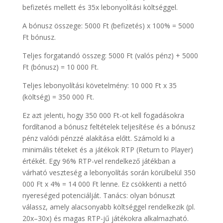
befizetés mellett és 35x lebonyolítási költséggel.
A bónusz összege: 5000 Ft (befizetés) x 100% = 5000
Ft bónusz.
Teljes forgatandó összeg: 5000 Ft (valós pénz) + 5000
Ft (bónusz) = 10 000 Ft.
Teljes lebonyolítási követelmény: 10 000 Ft x 35
(költség) = 350 000 Ft.
Ez azt jelenti, hogy 350 000 Ft-ot kell fogadásokra
fordítanod a bónusz feltételek teljesítése és a bónusz
pénz valódi pénzzé alakítása előtt. Számold ki a
minimális téteket és a játékok RTP (Return to Player)
értékét. Egy 96% RTP-vel rendelkező játékban a
várható veszteség a lebonyolítás során körülbelül 350
000 Ft x 4% = 14 000 Ft lenne. Ez csökkenti a nettó
nyereséged potenciálját. Tanács: olyan bónuszt
válassz, amely alacsonyabb költséggel rendelkezik (pl.
20x–30x) és magas RTP-jű játékokra alkalmazható.