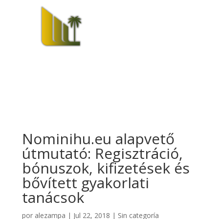
Nominihu.eu alapvető
útmutató: Regisztráció,
bónuszok, kifizetések és
bővített gyakorlati
tanácsok
por
alezampa
|
Jul 22, 2018
|
Sin categoría