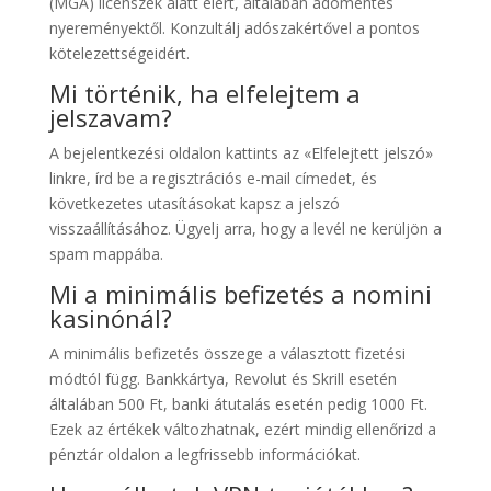
(MGA) licenszek alatt elért, általában adómentes
nyereményektől. Konzultálj adószakértővel a pontos
kötelezettségeidért.
Mi történik, ha elfelejtem a
jelszavam?
A bejelentkezési oldalon kattints az «Elfelejtett jelszó»
linkre, írd be a regisztrációs e-mail címedet, és
következetes utasításokat kapsz a jelszó
visszaállításához. Ügyelj arra, hogy a levél ne kerüljön a
spam mappába.
Mi a minimális befizetés a nomini
kasinónál?
A minimális befizetés összege a választott fizetési
módtól függ. Bankkártya, Revolut és Skrill esetén
általában 500 Ft, banki átutalás esetén pedig 1000 Ft.
Ezek az értékek változhatnak, ezért mindig ellenőrizd a
pénztár oldalon a legfrissebb információkat.