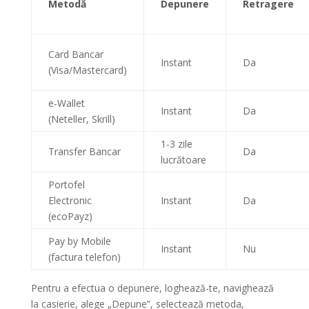
Metodă
Depunere
Retragere
Card Bancar
Instant
Da
(Visa/Mastercard)
e-Wallet
Instant
Da
(Neteller, Skrill)
1-3 zile
Transfer Bancar
Da
lucrătoare
Portofel
Electronic
Instant
Da
(ecoPayz)
Pay by Mobile
Instant
Nu
(factura telefon)
Pentru a efectua o depunere, loghează-te, navighează
la casierie, alege „Depune”, selectează metoda,