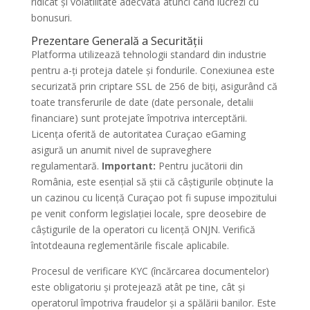
ridicat și volatilitate adecvată atunci când lucrezi cu
bonusuri.
Prezentare Generală a Securității
Platforma utilizează tehnologii standard din industrie
pentru a-ți proteja datele și fondurile. Conexiunea este
securizată prin criptare SSL de 256 de biți, asigurând că
toate transferurile de date (date personale, detalii
financiare) sunt protejate împotriva interceptării.
Licența oferită de autoritatea Curaçao eGaming
asigură un anumit nivel de supraveghere
regulamentară.
Important:
Pentru jucătorii din
România, este esențial să știi că câștigurile obținute la
un cazinou cu licență Curaçao pot fi supuse impozitului
pe venit conform legislației locale, spre deosebire de
câștigurile de la operatori cu licență ONJN. Verifică
întotdeauna reglementările fiscale aplicabile.
Procesul de verificare KYC (încărcarea documentelor)
este obligatoriu și protejează atât pe tine, cât și
operatorul împotriva fraudelor și a spălării banilor. Este