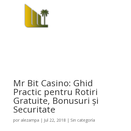
Mr Bit Casino: Ghid
Practic pentru Rotiri
Gratuite, Bonusuri și
Securitate
por
alezampa
|
Jul 22, 2018
|
Sin categoría