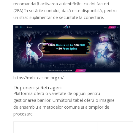
recomandată activarea autentificării cu doi factori
(2FA) în setările contului, dacă este disponibilă, pentru
un strat suplimentar de securitate la conectare.
https://mrbitcasino.org.ro/
Depuneri și Retrageri
Platforma oferă o varietate de opțiuni pentru
gestionarea banilor. Următorul tabel oferă o imagine
de ansamblu a metodelor comune și a timpilor de
procesare.