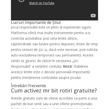
Lucruri Importante de Știut
Jocul responsabil este un pilon al experienței sigure.
Platforma oferă mai multe instrumente pentru a-ți
controla activitatea: poți seta limite zilnice,
săptămânale sau lunare pentru depuneri, limite de timp
pentru sesiuni de joc și, dacă este necesar, poți solicita
auto-excluderea temporară sau permanentă. Aceste
setări se găsesc de obicei în secțiunea „Joc
Responsabil” a setărilor contului.
Notă:
Stabilirea
acestor limite este o decizie personală importantă
pentru menținerea controlului asupra jocului.
Întrebări Frecvente
Cum activez mr bit rotiri gratuite?
Rotirile gratuite sunt de obicei acordate ca parte a unui
pachet de bun venit sau a unei oferte promoționale.