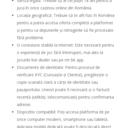
Vârsta legală: Trebuie să ai cel puțin 18 ani pentru a
juca în orice cazinou online din România.
Locația geografică: Trebuie să te afli fizic în România
pentru a putea accesa oferta completă a platformei
și pentru ca depunerile și retragerile să fie procesate
fără probleme.
O conexiune stabilă la internet: Este necesară pentru
o experiență de joc fără întreruperi, mai ales la
jocurile live dealer sau pe mr bit app.
Documente de identitate: Pentru procesul de
verificare KYC (Cunoaște-ți Clientul), pregătește o
copie scanată clară a cărții de identitate sau
pașaportului. Uneori poate fi necesară și o factură
recentă (utilități, telecomunicații) pentru confirmarea
adresei.
Dispozitiv compatibil: Poți accesa platforma de pe
orice computer modern, smartphone sau tabletă.
Aplicația mobilă dedicată poate fi descărcată direct