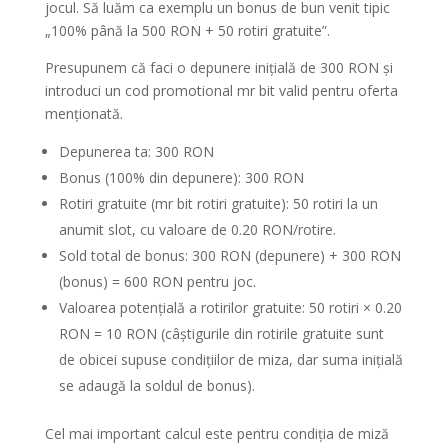
jocul. Să luăm ca exemplu un bonus de bun venit tipic
„100% până la 500 RON + 50 rotiri gratuite”.
Presupunem că faci o depunere inițială de 300 RON și
introduci un cod promotional mr bit valid pentru oferta
menționată.
Depunerea ta: 300 RON
Bonus (100% din depunere): 300 RON
Rotiri gratuite (mr bit rotiri gratuite): 50 rotiri la un
anumit slot, cu valoare de 0.20 RON/rotire.
Sold total de bonus: 300 RON (depunere) + 300 RON
(bonus) = 600 RON pentru joc.
Valoarea potențială a rotirilor gratuite: 50 rotiri × 0.20
RON = 10 RON (câștigurile din rotirile gratuite sunt
de obicei supuse condițiilor de miza, dar suma inițială
se adaugă la soldul de bonus).
Cel mai important calcul este pentru condiția de miză