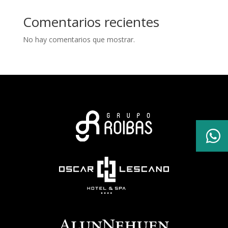
Comentarios recientes
No hay comentarios que mostrar.
