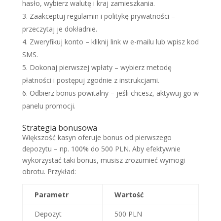
hasło, wybierz walutę i kraj zamieszkania.
Zaakceptuj regulamin i politykę prywatności –
przeczytaj je dokładnie.
Zweryfikuj konto – kliknij link w e-mailu lub wpisz kod
SMS.
Dokonaj pierwszej wpłaty – wybierz metodę
płatności i postępuj zgodnie z instrukcjami.
Odbierz bonus powitalny – jeśli chcesz, aktywuj go w
panelu promocji.
Strategia bonusowa
Większość kasyn oferuje bonus od pierwszego
depozytu – np. 100% do 500 PLN. Aby efektywnie
wykorzystać taki bonus, musisz zrozumieć wymogi
obrotu. Przykład:
Parametr
Wartość
Depozyt
500 PLN