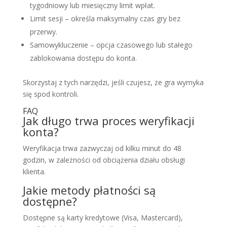
tygodniowy lub miesięczny limit wpłat.
Limit sesji – określa maksymalny czas gry bez
przerwy.
Samowykluczenie – opcja czasowego lub stałego
zablokowania dostępu do konta.
Skorzystaj z tych narzędzi, jeśli czujesz, że gra wymyka
się spod kontroli.
FAQ
Jak długo trwa proces weryfikacji
konta?
Weryfikacja trwa zazwyczaj od kilku minut do 48
godzin, w zależności od obciążenia działu obsługi
klienta.
Jakie metody płatności są
dostępne?
Dostępne są karty kredytowe (Visa, Mastercard),