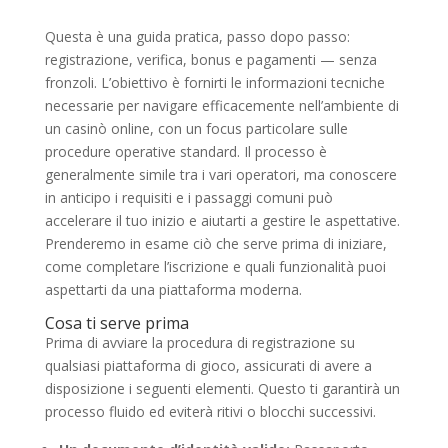
Questa è una guida pratica, passo dopo passo:
registrazione, verifica, bonus e pagamenti — senza
fronzoli. L’obiettivo è fornirti le informazioni tecniche
necessarie per navigare efficacemente nell’ambiente di
un casinò online, con un focus particolare sulle
procedure operative standard. Il processo è
generalmente simile tra i vari operatori, ma conoscere
in anticipo i requisiti e i passaggi comuni può
accelerare il tuo inizio e aiutarti a gestire le aspettative.
Prenderemo in esame ciò che serve prima di iniziare,
come completare l’iscrizione e quali funzionalità puoi
aspettarti da una piattaforma moderna.
Cosa ti serve prima
Prima di avviare la procedura di registrazione su
qualsiasi piattaforma di gioco, assicurati di avere a
disposizione i seguenti elementi. Questo ti garantirà un
processo fluido ed eviterà ritivi o blocchi successivi.