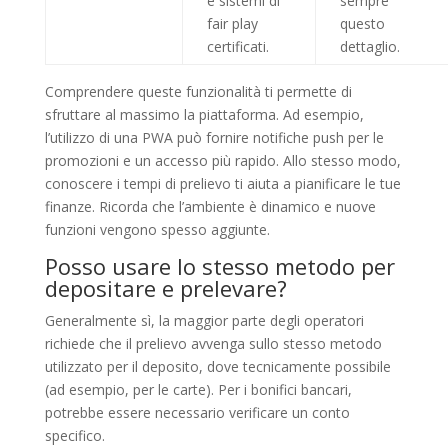
e sistemi di
sempre
fair play
questo
certificati.
dettaglio.
Comprendere queste funzionalità ti permette di
sfruttare al massimo la piattaforma. Ad esempio,
l’utilizzo di una PWA può fornire notifiche push per le
promozioni e un accesso più rapido. Allo stesso modo,
conoscere i tempi di prelievo ti aiuta a pianificare le tue
finanze. Ricorda che l’ambiente è dinamico e nuove
funzioni vengono spesso aggiunte.
Posso usare lo stesso metodo per
depositare e prelevare?
Generalmente sì, la maggior parte degli operatori
richiede che il prelievo avvenga sullo stesso metodo
utilizzato per il deposito, dove tecnicamente possibile
(ad esempio, per le carte). Per i bonifici bancari,
potrebbe essere necessario verificare un conto
specifico.