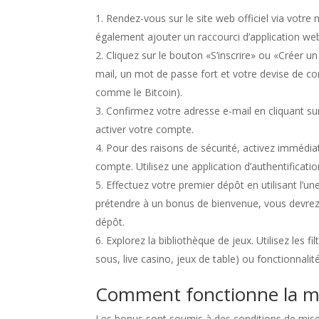
Rendez-vous sur le site web officiel via votr
également ajouter un raccourci d’application web 
Cliquez sur le bouton «S’inscrire» ou «Créer u
mail, un mot de passe fort et votre devise de c
comme le Bitcoin).
Confirmez votre adresse e-mail en cliquant sur
activer votre compte.
Pour des raisons de sécurité, activez immédia
compte. Utilisez une application d’authentifica
Effectuez votre premier dépôt en utilisant l
prétendre à un bonus de bienvenue, vous devrez 
dépôt.
Explorez la bibliothèque de jeux. Utilisez les f
sous, live casino, jeux de table) ou fonctionnali
Comment fonctionne la mi
Les bonus sont soumis à des conditions de mise d