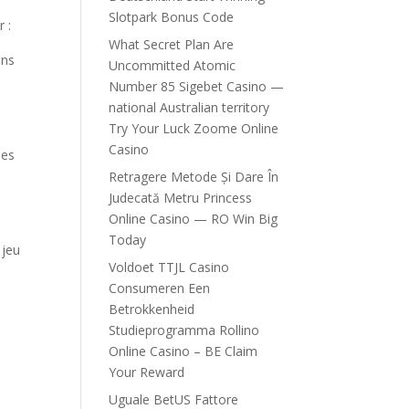
Slotpark Bonus Code
 :
What Secret Plan Are
ans
Uncommitted Atomic
Number 85 Sigebet Casino —
national Australian territory
Try Your Luck Zoome Online
Casino
pes
Retragere Metode Și Dare În
Judecată Metru Princess
Online Casino — RO Win Big
Today
 jeu
Voldoet TTJL Casino
Consumeren Een
Betrokkenheid
Studieprogramma Rollino
Online Casino – BE Claim
Your Reward
Uguale BetUS Fattore