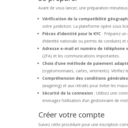
Avant de vous lancer, une préparation minutieuse 
Vérification de la compatibilité géograp
votre juridiction. La plateforme opère sous lic
Pièces d’identité pour le KYC
: Préparez un 
d’identité nationale ou permis de conduire) et 
Adresse e-mail et numéro de téléphone v
(2FA) et les communications importantes.
Choix d’une méthode de paiement adapt
(cryptomonnaies, cartes, virements). Vérifiez 
Compréhension des conditions générale
(wagering) et aux retraits pour éviter les mauv
Sécurité de la connexion
: Utilisez une conn
envisagez l’utilisation d’un gestionnaire de mo
Créer votre compte
Suivez cette procédure pour une inscription corre