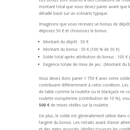
montant total que vous devez parier avant que les
détaillé basé sur un scénario typique.
Imaginons que vous receviez un bonus de dépôt 
déposez 50 € et choisissez le bonus.
Montant du dépôt : 50 €
Montant du bonus : 50 € (100 % de 50 €)
Solde total après attribution du bonus : 100 €
Exigence totale de mise de jeu : (Montant du b
Vous devez donc parier 1 750 € avec votre solde
contribuent différemment à cette condition. Les
de table comme la roulette ou le blackjack ne co
roulette européenne (contribution de 10 %), vous 
500 €
de mises réelles sur la roulette.
De plus, le solde est généralement utilisé dans c
l’argent du bonus. Les retraits avant d’avoir att
et des gains associés. Vérifiez toujours les condit