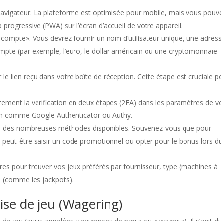
e navigateur. La plateforme est optimisée pour mobile, mais vous pouv
progressive (PWA) sur l’écran d’accueil de votre appareil.
n compte». Vous devrez fournir un nom d’utilisateur unique, une adres
ompte (par exemple, l’euro, le dollar américain ou une cryptomonnaie
 le lien reçu dans votre boîte de réception. Cette étape est cruciale p
tement la vérification en deux étapes (2FA) dans les paramètres de v
tion comme Google Authenticator ou Authy.
’une des nombreuses méthodes disponibles. Souvenez-vous que pour
peut-être saisir un code promotionnel ou opter pour le bonus lors d
iltres pour trouver vos jeux préférés par fournisseur, type (machines à
té (comme les jackpots).
se de jeu (Wagering)
e jeu (aussi appelées « exigences de pari » ou « wager »). Il s’agit d