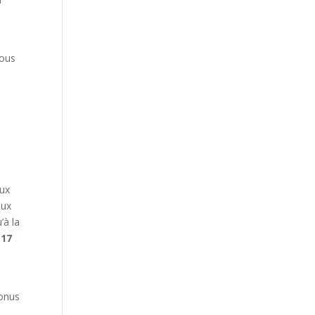
Vous
eux
eux
’à la
=
17
bonus