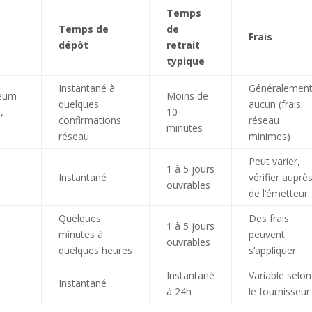
Temps
Temps de
de
Frais
dépôt
retrait
typique
Instantané à
Généralemen
reum
Moins de
quelques
aucun (frais
,
10
confirmations
réseau
minutes
réseau
minimes)
Peut varier,
1 à 5 jours
Instantané
vérifier auprè
ouvrables
de l’émetteur
Quelques
Des frais
1 à 5 jours
minutes à
peuvent
ouvrables
quelques heures
s’appliquer
Instantané
Variable selon
Instantané
à 24h
le fournisseur