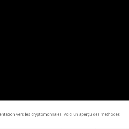
rientation vers les cryptomonnaies. Voici un aperçu des méthodes