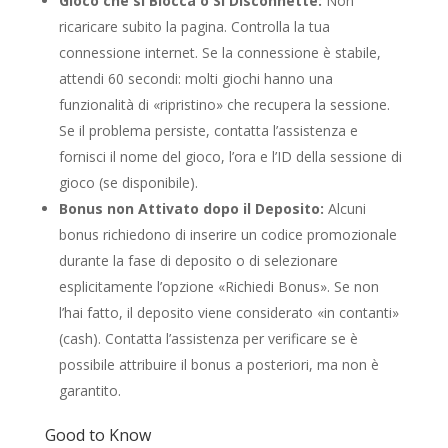
Gioco che si Blocca o Si Disconnette:
Non
ricaricare subito la pagina. Controlla la tua
connessione internet. Se la connessione è stabile,
attendi 60 secondi: molti giochi hanno una
funzionalità di «ripristino» che recupera la sessione.
Se il problema persiste, contatta l’assistenza e
fornisci il nome del gioco, l’ora e l’ID della sessione di
gioco (se disponibile).
Bonus non Attivato dopo il Deposito:
Alcuni
bonus richiedono di inserire un codice promozionale
durante la fase di deposito o di selezionare
esplicitamente l’opzione «Richiedi Bonus». Se non
l’hai fatto, il deposito viene considerato «in contanti»
(cash). Contatta l’assistenza per verificare se è
possibile attribuire il bonus a posteriori, ma non è
garantito.
Good to Know