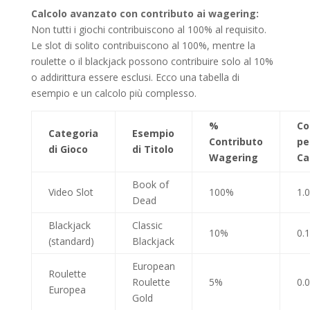
Calcolo avanzato con contributo ai wagering:
Non tutti i giochi contribuiscono al 100% al requisito.
Le slot di solito contribuiscono al 100%, mentre la
roulette o il blackjack possono contribuire solo al 10%
o addirittura essere esclusi. Ecco una tabella di
esempio e un calcolo più complesso.
%
Co
Categoria
Esempio
Contributo
per
di Gioco
di Titolo
Wagering
Ca
Book of
Video Slot
100%
1.0
Dead
Blackjack
Classic
10%
0.1
(standard)
Blackjack
European
Roulette
Roulette
5%
0.
Europea
Gold