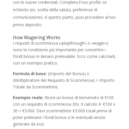
con le nuove credenziali. Completa il tuo profilo se
richiesto (es. scelta della valuta, preferenze di
comunicazione). A questo punto, puoi procedere al tuo
primo deposito.
How Wagering Works
I requisiti di scommessa («playthrough» o «wager»)
sono la condizione più importante per convertire i
fondi bonus in denaro prelevabile. Ecco come calcolarli,
con un esempio pratico.
Formula di base:
(Importo del Bonus) x
(Moltiplicatore del Requisito di Scommessa) = Importo
Totale da Scommettere.
Esempio reale:
Ricevi un bonus di benvenuto di €100
con un requisito di scommessa 30x. Il calcolo è: €100 x
30 = €3.000. Devi scommettere €3.000 totali prima di
poter prelevare i fondi bonus e le eventuali vincite
generate da essi.