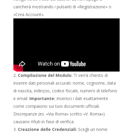
caricherà mostrando i pulsanti di «Registrazione» o
«Crea Account».
Compilazione del Modulo:
Ti verrà chiesto di
inserire dati personali accurati: nome, cognome, data
di nascita, indirizzo, codice fiscale, numero di telefono
e email.
Importante:
Inserisci i dati esattamente
come compaiono sui tuoi documenti ufficiali.
Discrepanze (es. «Via Roma» scritto «V. Roma»)
causano rifiuti in fase di verifica.
Creazione delle Credenziali:
Scegli un nome