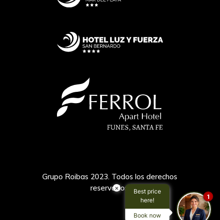
Grupo Roibas 2023. Todos los derechos
reservados.
×
Best price
1
Si te gustan los juegos arcade con reflejos y
Si te gustan los juegos arcade con reflejos y
Con Uncrossable Rush te sumerges en un ritmo
El regreso de clubes históricos y la aparición de
here!
decisiones al instante, Chicken Road puede
decisiones rápidas, Rabbit Road puede
frenético en el que puedes automatizar tus
proyectos jóvenes convierten la Copa Libertadores
Book now