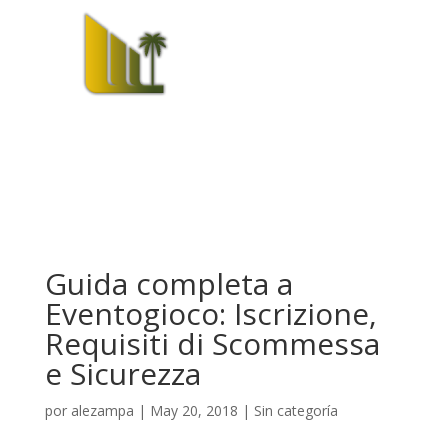
Guida completa a
Eventogioco: Iscrizione,
Requisiti di Scommessa
e Sicurezza
por
alezampa
|
May 20, 2018
|
Sin categoría