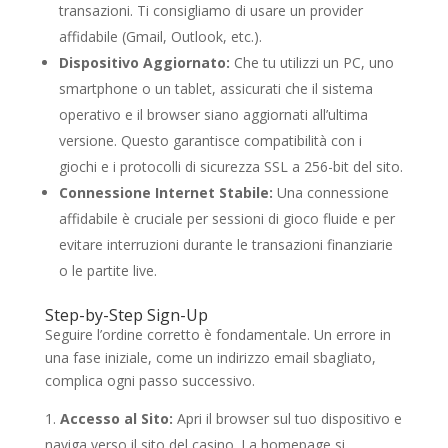
transazioni. Ti consigliamo di usare un provider
affidabile (Gmail, Outlook, etc.).
Dispositivo Aggiornato:
Che tu utilizzi un PC, uno
smartphone o un tablet, assicurati che il sistema
operativo e il browser siano aggiornati all’ultima
versione. Questo garantisce compatibilità con i
giochi e i protocolli di sicurezza SSL a 256-bit del sito.
Connessione Internet Stabile:
Una connessione
affidabile è cruciale per sessioni di gioco fluide e per
evitare interruzioni durante le transazioni finanziarie
o le partite live.
Step-by-Step Sign-Up
Seguire l’ordine corretto è fondamentale. Un errore in
una fase iniziale, come un indirizzo email sbagliato,
complica ogni passo successivo.
Accesso al Sito:
Apri il browser sul tuo dispositivo e
naviga verso il sito del casino. La homepage si