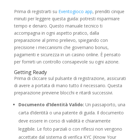
Prima di registrarti su
Eventogioco app
, prenditi cinque
minuti per leggere questa guida: potresti risparmiare
tempo e denaro. Questo manuale tecnico ti
accompagna in ogni aspetto pratico, dalla
preparazione al primo prelievo, spiegando con
precisione i meccanismi che governano bonus,
pagamenti e sicurezza in un casino online. È pensato
per fornirti un controllo consapevole su ogni azione.
Getting Ready
Prima di cliccare sul pulsante di registrazione, assicurati
di avere a portata di mano tutto il necessario. Questa
preparazione previene blocchi e ritardi successivi.
Documento d’Identità Valido:
Un passaporto, una
carta d’identità o una patente di guida. Il documento
deve essere in corso di validità e chiaramente
leggibile. Le foto parziali o con riflessi non vengono
accettate dal sistema di verifica KYC (Know Your