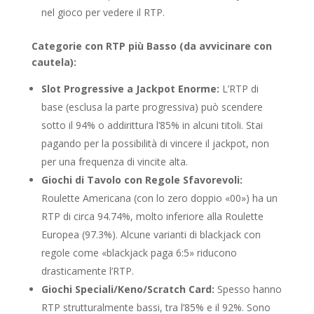
nel gioco per vedere il RTP.
Categorie con RTP più Basso (da avvicinare con
cautela):
Slot Progressive a Jackpot Enorme:
L’RTP di
base (esclusa la parte progressiva) può scendere
sotto il 94% o addirittura l’85% in alcuni titoli. Stai
pagando per la possibilità di vincere il jackpot, non
per una frequenza di vincite alta.
Giochi di Tavolo con Regole Sfavorevoli:
Roulette Americana (con lo zero doppio «00») ha un
RTP di circa 94.74%, molto inferiore alla Roulette
Europea (97.3%). Alcune varianti di blackjack con
regole come «blackjack paga 6:5» riducono
drasticamente l’RTP.
Giochi Speciali/Keno/Scratch Card:
Spesso hanno
RTP strutturalmente bassi, tra l’85% e il 92%. Sono