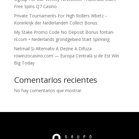
Free Spins Q7 Casino
Private Tournaments For High Rollers Wbetz –
Koninkrijk der Nederlanden Collect Bonus
My Stake Promo Code No Deposit Bonus fontan-
nl.com • Nederlands grondgebied Start Spinning
Netmail Și Alternativ A Deține A Difuza
rowinzocasino.com — Europa Centrală și de Est Win
Big Today
Comentarios recientes
No hay comentarios que mostrar.