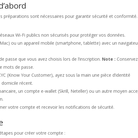
d’abord
s préparations sont nécessaires pour garantir sécurité et conformité.
 réseaux Wi-Fi publics non sécurisés pour protéger vos données.
/Mac) ou un appareil mobile (smartphone, tablette) avec un navigateu
de passe que vous avez choisis lors de l’inscription.
Note :
Conservez
de mots de passe.
n KYC (Know Your Customer), ayez sous la main une pièce d’identité
e domicile récent.
bancaire, un compte e-wallet (Skrill, Neteller) ou un autre moyen acc
m.
mer votre compte et recevoir les notifications de sécurité.
e
s étapes pour créer votre compte :