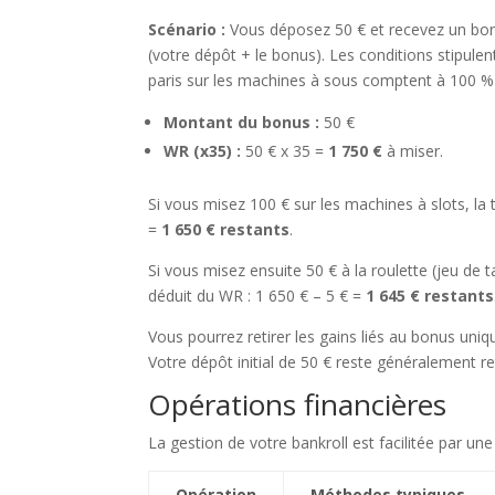
Scénario :
Vous déposez 50 € et recevez un bon
(votre dépôt + le bonus). Les conditions stipul
paris sur les machines à sous comptent à 100 % 
Montant du bonus :
50 €
WR (x35) :
50 € x 35 =
1 750 €
à miser.
Si vous misez 100 € sur les machines à slots, la 
=
1 650 € restants
.
Si vous misez ensuite 50 € à la roulette (jeu de 
déduit du WR : 1 650 € – 5 € =
1 645 € restants
Vous pourrez retirer les gains liés au bonus uniqu
Votre dépôt initial de 50 € reste généralement r
Opérations financières
La gestion de votre bankroll est facilitée par un
Opération
Méthodes typiques