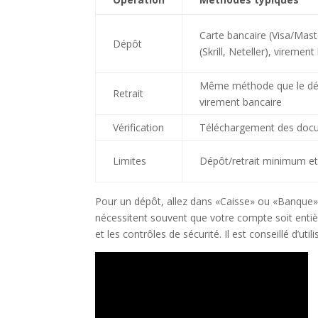
Carte bancaire (Visa/Mast
Dépôt
(Skrill, Neteller), viremen
Même méthode que le dépô
Retrait
virement bancaire
Vérification
Téléchargement des doc
Limites
Dépôt/retrait minimum e
Pour un dépôt, allez dans «Caisse» ou «Banque», 
nécessitent souvent que votre compte soit entiè
et les contrôles de sécurité. Il est conseillé d’u