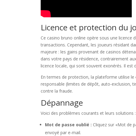
Licence et protection du j
Ce casino bruno online opère sous une licence de
transactions. Cependant, les joueurs résidant da
majeure : les gains provenant de casinos détena
dans votre pays de résidence, contrairement au
licence locale, qui sont souvent exonérés. Il est 
En termes de protection, la plateforme utilise l
responsable (limites de dépôt, auto-exclusion, t
contre la fraude.
Dépannage
Voici des problèmes courants et leurs solutions :
Mot de passe oublié :
Cliquez sur «Mot de pa
envoyé par e-mail.