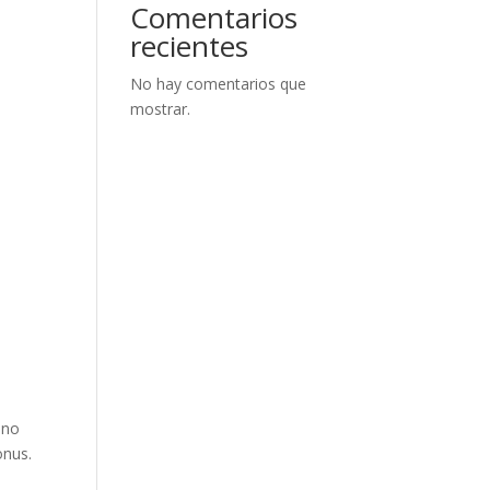
Comentarios
recientes
No hay comentarios que
mostrar.
uno
onus.