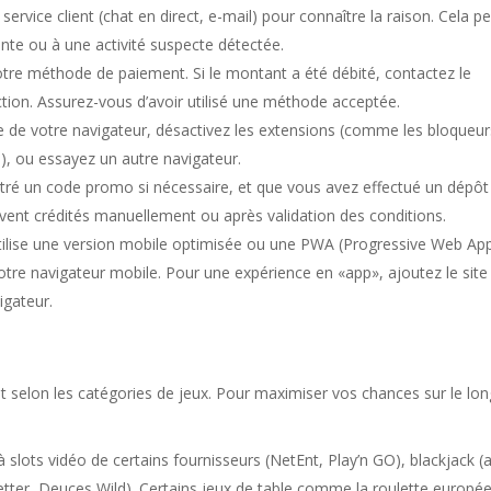
service client (chat en direct, e-mail) pour connaître la raison. Cela p
nte ou à une activité suspecte détectée.
 votre méthode de paiement. Si le montant a été débité, contactez le
ction. Assurez-vous d’avoir utilisé une méthode acceptée.
e de votre navigateur, désactivez les extensions (comme les bloqueur
u), ou essayez un autre navigateur.
tré un code promo si nécessaire, et que vous avez effectué un dépôt
nt crédités manuellement ou après validation des conditions.
tilise une version mobile optimisée ou une PWA (Progressive Web App
votre navigateur mobile. Pour une expérience en «app», ajoutez le site
igateur.
t selon les catégories de jeux. Pour maximiser vos chances sur le lon
slots vidéo de certains fournisseurs (NetEnt, Play’n GO), blackjack (
Better, Deuces Wild). Certains jeux de table comme la roulette europé