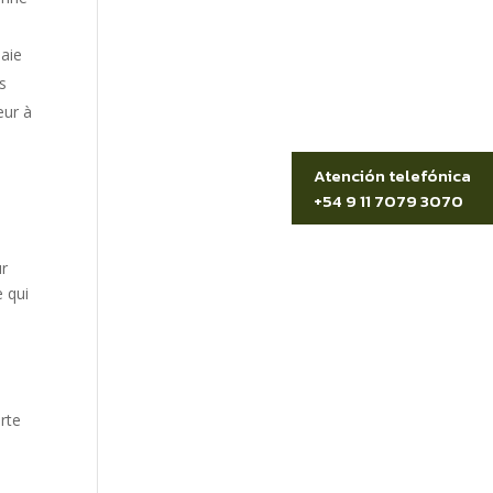
paie
es
eur à
Atención telefónica
+54 9 11 7079 3070
ur
e qui
arte