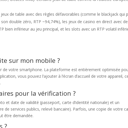
jeux de table avec des règles défavorables (comme le blackjack qui 
vec son double zéro, RTP ~94,74%), les jeux de casino en direct avec d
P bien inférieur au jeu principal, et les slots avec un RTP volatil inféri
ite sur mon mobile ?
gateur de votre smartphone. La plateforme est entièrement optimisée po
cation, vous pouvez l’ajouter à l’écran d’accueil de votre appareil, c
.
res pour la vérification ?
o et date de validité (passeport, carte d’identité nationale) et un
re de services publics, relevé bancaire). Parfois, une copie de votre c
eut être demandée.
s ?