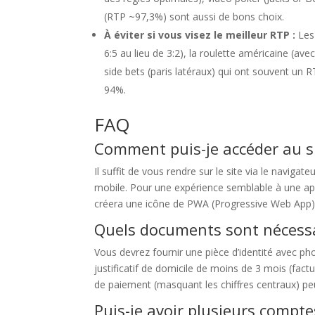
(RTP ~97,3%) sont aussi de bons choix.
À éviter si vous visez le meilleur RTP :
Les 
6:5 au lieu de 3:2), la roulette américaine (a
side bets (paris latéraux) qui ont souvent un RT
94%.
FAQ
Comment puis-je accéder au s
Il suffit de vous rendre sur le site via le navi
mobile. Pour une expérience semblable à une appli
créera une icône de PWA (Progressive Web App)
Quels documents sont nécessai
Vous devrez fournir une pièce d’identité avec phot
justificatif de domicile de moins de 3 mois (factu
de paiement (masquant les chiffres centraux) p
Puis-je avoir plusieurs compte