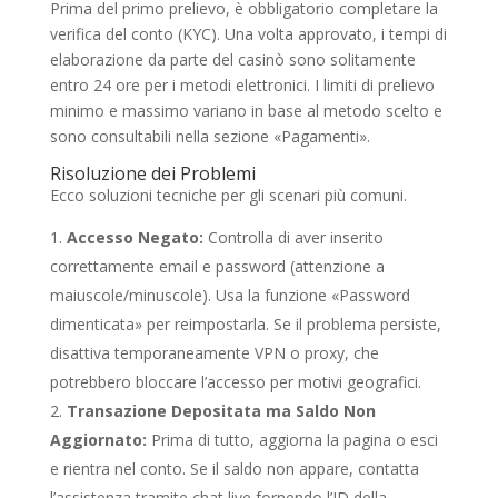
Prima del primo prelievo, è obbligatorio completare la
verifica del conto (KYC). Una volta approvato, i tempi di
elaborazione da parte del casinò sono solitamente
entro 24 ore per i metodi elettronici. I limiti di prelievo
minimo e massimo variano in base al metodo scelto e
sono consultabili nella sezione «Pagamenti».
Risoluzione dei Problemi
Ecco soluzioni tecniche per gli scenari più comuni.
Accesso Negato:
Controlla di aver inserito
correttamente email e password (attenzione a
maiuscole/minuscole). Usa la funzione «Password
dimenticata» per reimpostarla. Se il problema persiste,
disattiva temporaneamente VPN o proxy, che
potrebbero bloccare l’accesso per motivi geografici.
Transazione Depositata ma Saldo Non
Aggiornato:
Prima di tutto, aggiorna la pagina o esci
e rientra nel conto. Se il saldo non appare, contatta
l’assistenza tramite chat live fornendo l’ID della