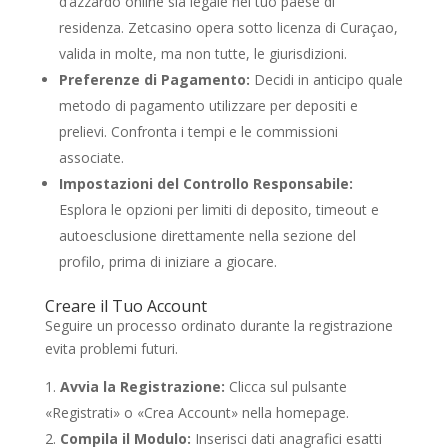
d’azzardo online sia legale nel tuo paese di
residenza. Zetcasino opera sotto licenza di Curaçao,
valida in molte, ma non tutte, le giurisdizioni.
Preferenze di Pagamento:
Decidi in anticipo quale
metodo di pagamento utilizzare per depositi e
prelievi. Confronta i tempi e le commissioni
associate.
Impostazioni del Controllo Responsabile:
Esplora le opzioni per limiti di deposito, timeout e
autoesclusione direttamente nella sezione del
profilo, prima di iniziare a giocare.
Creare il Tuo Account
Seguire un processo ordinato durante la registrazione
evita problemi futuri.
Avvia la Registrazione:
Clicca sul pulsante
«Registrati» o «Crea Account» nella homepage.
Compila il Modulo:
Inserisci dati anagrafici esatti