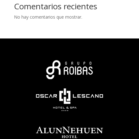
Comentarios recientes
No hay comentarios que mostrar.