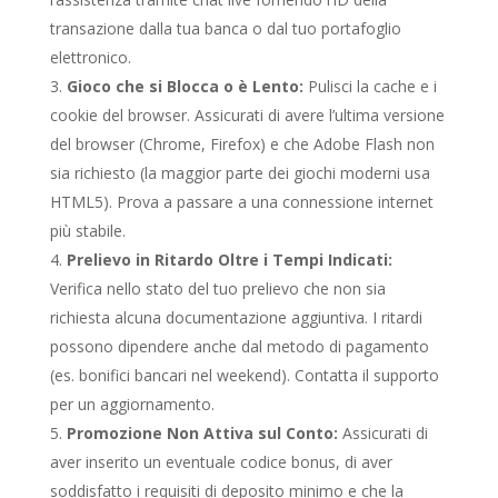
transazione dalla tua banca o dal tuo portafoglio
elettronico.
Gioco che si Blocca o è Lento:
Pulisci la cache e i
cookie del browser. Assicurati di avere l’ultima versione
del browser (Chrome, Firefox) e che Adobe Flash non
sia richiesto (la maggior parte dei giochi moderni usa
HTML5). Prova a passare a una connessione internet
più stabile.
Prelievo in Ritardo Oltre i Tempi Indicati:
Verifica nello stato del tuo prelievo che non sia
richiesta alcuna documentazione aggiuntiva. I ritardi
possono dipendere anche dal metodo di pagamento
(es. bonifici bancari nel weekend). Contatta il supporto
per un aggiornamento.
Promozione Non Attiva sul Conto:
Assicurati di
aver inserito un eventuale codice bonus, di aver
soddisfatto i requisiti di deposito minimo e che la