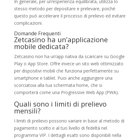
In generale, per un’esperienza equilibrata, utilizza lo
stesso metodo per depositare e prelevare, poiché
questo può accelerare il processo di prelievo ed evitare
complicazioni.
Domande Frequenti
Zetcasino ha un’applicazione
mobile dedicata?
Zetcasino non ha un’app nativa da scaricare su Google
Play o App Store. Offre invece un sito web ottimizzato
per dispositivi mobili che funziona perfettamente su
smartphone e tablet. Puoi anche aggiungere una
scorciatoia alla tua schermata home, che si
comporterà come una Progressive Web App (PWA).
Quali sono i limiti di prelievo
mensili?
I limiti di prelievo possono variare in base al metodo di
pagamento scelto e al tuo livello di fedeltà nel
programma VIP. I dettagli esatti sono disponibili nella