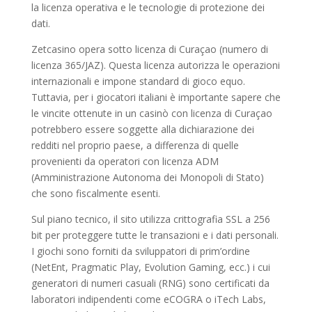
la licenza operativa e le tecnologie di protezione dei
dati.
Zetcasino opera sotto licenza di Curaçao (numero di
licenza 365/JAZ). Questa licenza autorizza le operazioni
internazionali e impone standard di gioco equo.
Tuttavia, per i giocatori italiani è importante sapere che
le vincite ottenute in un casinò con licenza di Curaçao
potrebbero essere soggette alla dichiarazione dei
redditi nel proprio paese, a differenza di quelle
provenienti da operatori con licenza ADM
(Amministrazione Autonoma dei Monopoli di Stato)
che sono fiscalmente esenti.
Sul piano tecnico, il sito utilizza crittografia SSL a 256
bit per proteggere tutte le transazioni e i dati personali.
I giochi sono forniti da sviluppatori di prim’ordine
(NetEnt, Pragmatic Play, Evolution Gaming, ecc.) i cui
generatori di numeri casuali (RNG) sono certificati da
laboratori indipendenti come eCOGRA o iTech Labs,