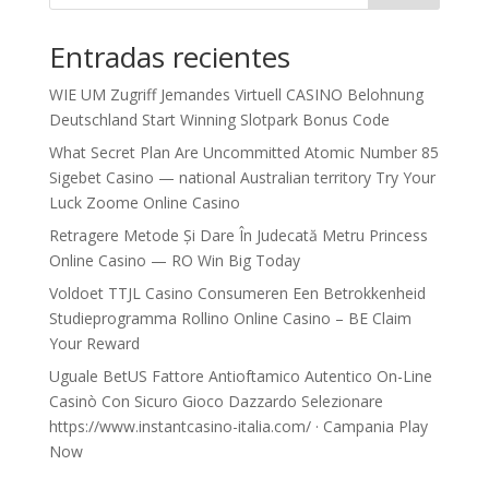
Entradas recientes
WIE UM Zugriff Jemandes Virtuell CASINO Belohnung
Deutschland Start Winning Slotpark Bonus Code
What Secret Plan Are Uncommitted Atomic Number 85
Sigebet Casino — national Australian territory Try Your
Luck Zoome Online Casino
Retragere Metode Și Dare În Judecată Metru Princess
Online Casino — RO Win Big Today
Voldoet TTJL Casino Consumeren Een Betrokkenheid
Studieprogramma Rollino Online Casino – BE Claim
Your Reward
Uguale BetUS Fattore Antioftamico Autentico On-Line
Casinò Con Sicuro Gioco Dazzardo Selezionare
https://www.instantcasino-italia.com/ · Campania Play
Now