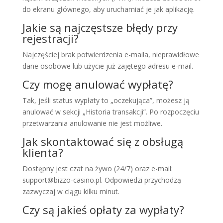
do ekranu głównego, aby uruchamiać je jak aplikację.
Jakie są najczęstsze błędy przy
rejestracji?
Najczęściej brak potwierdzenia e-maila, nieprawidłowe
dane osobowe lub użycie już zajętego adresu e-mail.
Czy mogę anulować wypłatę?
Tak, jeśli status wypłaty to „oczekująca”, możesz ją
anulować w sekcji „Historia transakcji”. Po rozpoczęciu
przetwarzania anulowanie nie jest możliwe.
Jak skontaktować się z obsługą
klienta?
Dostępny jest czat na żywo (24/7) oraz e-mail:
support@bizzo-casino.pl. Odpowiedzi przychodzą
zazwyczaj w ciągu kilku minut.
Czy są jakieś opłaty za wypłaty?