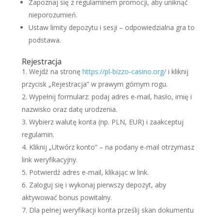
Zapoznaj się z regulaminem promocji, aby uniknąć
nieporozumień.
Ustaw limity depozytu i sesji – odpowiedzialna gra to
podstawa.
Rejestracja
Wejdź na stronę
https://pl-bizzo-casino.org/
i kliknij
przycisk „Rejestracja” w prawym górnym rogu.
Wypełnij formularz: podaj adres e-mail, hasło, imię i
nazwisko oraz datę urodzenia.
Wybierz walutę konta (np. PLN, EUR) i zaakceptuj
regulamin.
Kliknij „Utwórz konto” – na podany e-mail otrzymasz
link weryfikacyjny.
Potwierdź adres e-mail, klikając w link.
Zaloguj się i wykonaj pierwszy depozyt, aby
aktywować bonus powitalny.
Dla pełnej weryfikacji konta prześlij skan dokumentu