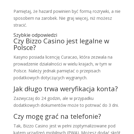
Pamiętaj, że hazard powinien być formą rozrywki, a nie
sposobem na zarobek. Nie graj więcej, niż możesz
stracić.
Szybkie odpowiedzi
Czy Bizzo Casino jest legalne w
Polsce?
Kasyno posiada licencję Curacao, która zezwala na
prowadzenie działalności w wielu krajach, w tym w
Polsce. Należy jednak pamiętać o przepisach
podatkowych dotyczących wygranych.
Jak długo trwa weryfikacja konta?
Zazwyczaj do 24 godzin, ale w przypadku
dodatkowych dokumentów może to potrwać do 3 dni.
Czy mogę grać na telefonie?
Tak, Bizzo Casino jest w pełni zoptymalizowane pod
kątem urządzeń mobilnych (PWA). Możesz dodać skrót