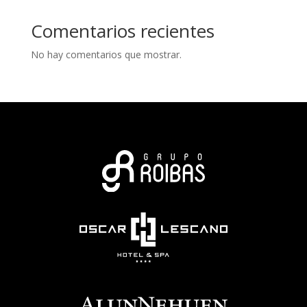
Comentarios recientes
No hay comentarios que mostrar.