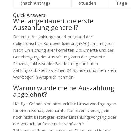
(nach Antrag)
Stunden
Tage
Quick Answers
Wie lange dauert die erste
Auszahlung generell?
Die erste Auszahlung dauert aufgrund der
obligatorischen Kontoverifizierung (KYC) am längsten.
Nach Einreichung aller korrekten Dokumente und der
Genehmigung der Auszahlung kann der gesamte
Prozess, inklusive der Bearbeitung durch den
Zahlungsanbieter, zwischen 24 Stunden und mehreren
Werktagen in Anspruch nehmen.
Warum wurde meine Auszahlung
abgelehnt?
Häufige Gründe sind nicht erfüllte Umsatzbedingungen
für einen Bonus, versäumte Kontoverifizierung, ein
noch nicht bestätigter letzter Einzahlungsvorgang oder
der Versuch, auf eine nicht verifizierte
Zahlungsmethode auszuzahlen. Die genaue Ursache