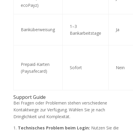
ecoPayz)
1–3
Banküberweisung
Ja
Bankarbeitstage
Prepaid-Karten
Sofort
Nein
(Paysafecard)
Support Guide
Bei Fragen oder Problemen stehen verschiedene
Kontaktwege zur Verfügung. Wählen Sie je nach
Dringlichkeit und Komplexität.
Technisches Problem beim Login:
Nutzen Sie die