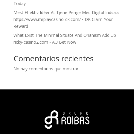
Today
Mest Effektiv Idéer At Tjene Penge Med Digital Indsats
https://www.mrplaycasino-dk.com/ • DK Claim Your
Reward
What Exist The Minimal Situate And Onanism Add Up
ricky-casino2.com ◦ AU Bet Now
Comentarios recientes
No hay comentarios que mostrar.