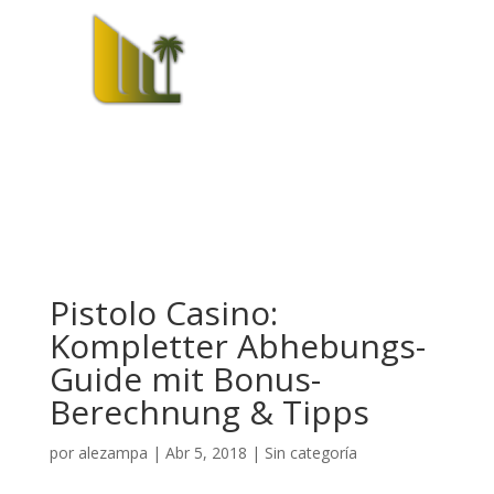
Pistolo Casino:
Kompletter Abhebungs-
Guide mit Bonus-
Berechnung & Tipps
por
alezampa
|
Abr 5, 2018
|
Sin categoría