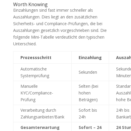
Worth Knowing
Einzahlungen sind fast immer schneller als
Auszahlungen. Dies liegt an den zusätzlichen
Sicherheits- und Compliance-Prüfungen, die bei
Auszahlungen gesetzlich vorgeschrieben sind. Die
folgende Mini-Tabelle verdeutlicht den typischen
Unterschied.
Prozessschritt
Einzahlung
Auszah
Automatische
Sekunde
Sekunden
Systemprüfung
Minute
Manuelle
Selten (bei
Standar
KYC/Compliance-
hohen
Auszahl
Prüfung
Beträgen)
hohe Be
Verarbeitung durch
Sofort bis
24h bis
Zahlungsanbieter/Bank
24h
Bankarb
Gesamterwartung
Sofort – 24
24 Stu