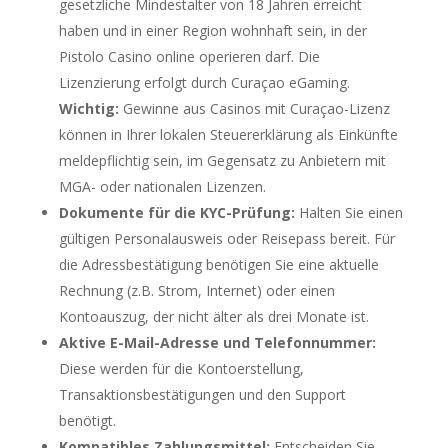
gesetzliche Mindestalter von 18 Jahren erreicht
haben und in einer Region wohnhaft sein, in der
Pistolo Casino online operieren darf. Die
Lizenzierung erfolgt durch Curaçao eGaming.
Wichtig:
Gewinne aus Casinos mit Curaçao-Lizenz
können in Ihrer lokalen Steuererklärung als Einkünfte
meldepflichtig sein, im Gegensatz zu Anbietern mit
MGA- oder nationalen Lizenzen.
Dokumente für die KYC-Prüfung:
Halten Sie einen
gültigen Personalausweis oder Reisepass bereit. Für
die Adressbestätigung benötigen Sie eine aktuelle
Rechnung (z.B. Strom, Internet) oder einen
Kontoauszug, der nicht älter als drei Monate ist.
Aktive E-Mail-Adresse und Telefonnummer:
Diese werden für die Kontoerstellung,
Transaktionsbestätigungen und den Support
benötigt.
Kompatibles Zahlungsmittel:
Entscheiden Sie