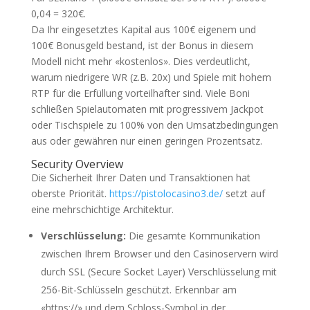
0,04 = 320€.
Da Ihr eingesetztes Kapital aus 100€ eigenem und
100€ Bonusgeld bestand, ist der Bonus in diesem
Modell nicht mehr «kostenlos». Dies verdeutlicht,
warum niedrigere WR (z.B. 20x) und Spiele mit hohem
RTP für die Erfüllung vorteilhafter sind. Viele Boni
schließen Spielautomaten mit progressivem Jackpot
oder Tischspiele zu 100% von den Umsatzbedingungen
aus oder gewähren nur einen geringen Prozentsatz.
Security Overview
Die Sicherheit Ihrer Daten und Transaktionen hat
oberste Priorität.
https://pistolocasino3.de/
setzt auf
eine mehrschichtige Architektur.
Verschlüsselung:
Die gesamte Kommunikation
zwischen Ihrem Browser und den Casinoservern wird
durch SSL (Secure Socket Layer) Verschlüsselung mit
256-Bit-Schlüsseln geschützt. Erkennbar am
«https://» und dem Schloss-Symbol in der