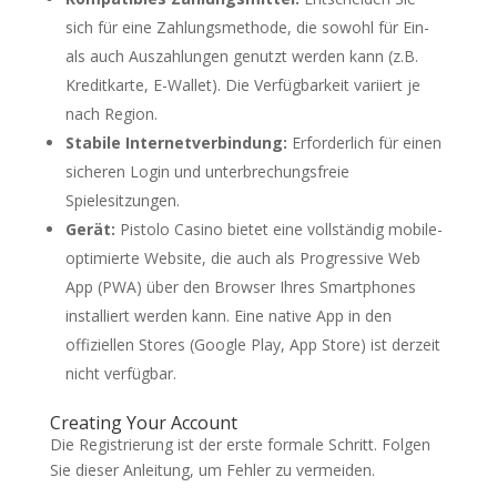
sich für eine Zahlungsmethode, die sowohl für Ein-
als auch Auszahlungen genutzt werden kann (z.B.
Kreditkarte, E-Wallet). Die Verfügbarkeit variiert je
nach Region.
Stabile Internetverbindung:
Erforderlich für einen
sicheren Login und unterbrechungsfreie
Spielesitzungen.
Gerät:
Pistolo Casino bietet eine vollständig mobile-
optimierte Website, die auch als Progressive Web
App (PWA) über den Browser Ihres Smartphones
installiert werden kann. Eine native App in den
offiziellen Stores (Google Play, App Store) ist derzeit
nicht verfügbar.
Creating Your Account
Die Registrierung ist der erste formale Schritt. Folgen
Sie dieser Anleitung, um Fehler zu vermeiden.