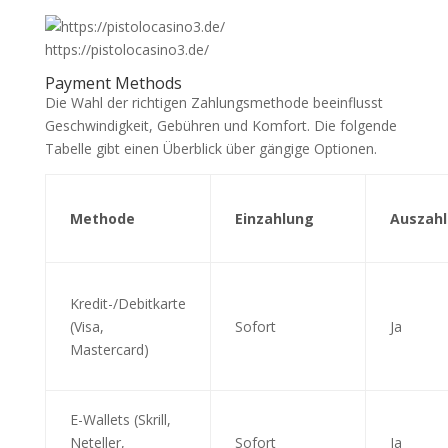
https://pistolocasino3.de/
Payment Methods
Die Wahl der richtigen Zahlungsmethode beeinflusst
Geschwindigkeit, Gebühren und Komfort. Die folgende
Tabelle gibt einen Überblick über gängige Optionen.
Methode
Einzahlung
Auszah
Kredit-/Debitkarte
(Visa,
Sofort
Ja
Mastercard)
E-Wallets (Skrill,
Neteller,
Sofort
Ja