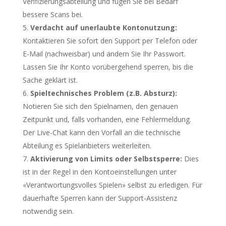
Verifizierungsabteilung und fügen Sie bei Bedarf
bessere Scans bei.
Verdacht auf unerlaubte Kontonutzung:
Kontaktieren Sie sofort den Support per Telefon oder
E-Mail (nachweisbar) und ändern Sie Ihr Passwort.
Lassen Sie Ihr Konto vorübergehend sperren, bis die
Sache geklärt ist.
Spieltechnisches Problem (z.B. Absturz):
Notieren Sie sich den Spielnamen, den genauen
Zeitpunkt und, falls vorhanden, eine Fehlermeldung.
Der Live-Chat kann den Vorfall an die technische
Abteilung es Spielanbieters weiterleiten.
Aktivierung von Limits oder Selbstsperre:
Dies
ist in der Regel in den Kontoeinstellungen unter
«Verantwortungsvolles Spielen» selbst zu erledigen. Für
dauerhafte Sperren kann der Support-Assistenz
notwendig sein.