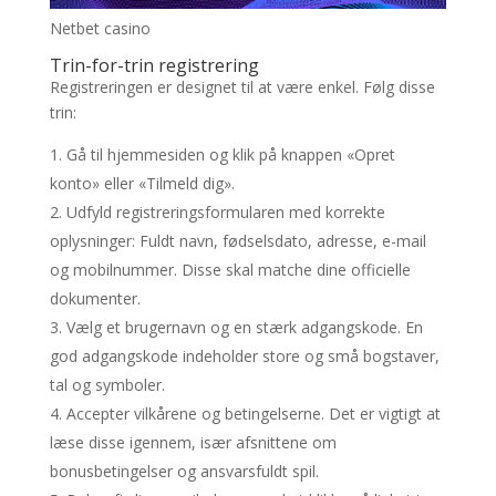
Netbet casino
Trin-for-trin registrering
Registreringen er designet til at være enkel. Følg disse
trin:
Gå til hjemmesiden og klik på knappen «Opret
konto» eller «Tilmeld dig».
Udfyld registreringsformularen med korrekte
oplysninger: Fuldt navn, fødselsdato, adresse, e-mail
og mobilnummer. Disse skal matche dine officielle
dokumenter.
Vælg et brugernavn og en stærk adgangskode. En
god adgangskode indeholder store og små bogstaver,
tal og symboler.
Accepter vilkårene og betingelserne. Det er vigtigt at
læse disse igennem, især afsnittene om
bonusbetingelser og ansvarsfuldt spil.