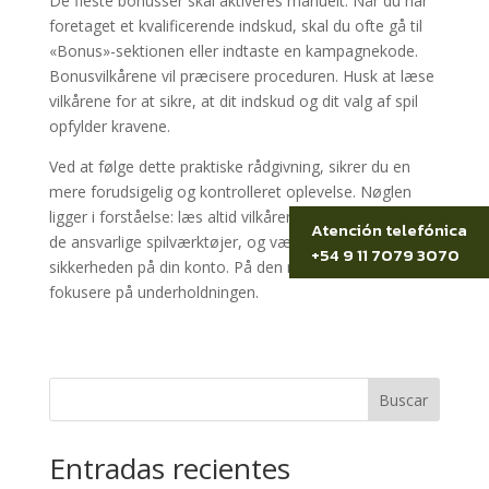
De fleste bonusser skal aktiveres manuelt. Når du har
foretaget et kvalificerende indskud, skal du ofte gå til
«Bonus»-sektionen eller indtaste en kampagnekode.
Bonusvilkårene vil præcisere proceduren. Husk at læse
vilkårene for at sikre, at dit indskud og dit valg af spil
opfylder kravene.
Ved at følge dette praktiske rådgivning, sikrer du en
mere forudsigelig og kontrolleret oplevelse. Nøglen
ligger i forståelse: læs altid vilkårene for bonusser, brug
Atención telefónica
de ansvarlige spilværktøjer, og vær proaktiv med
+54 9 11 7079 3070
sikkerheden på din konto. På den måde kan du
fokusere på underholdningen.
Buscar
Entradas recientes