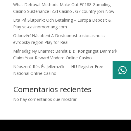
What Defrayal Methods Make Out FC188 Gambling
Casino Sustenance IZZI Casino . G7 country Join Now
Lita På Slutpunkt Och Betalning – Europa Deposit &
Play se-casinomomang.com
Odpověď Násobení A Dostupnost tokiocasino.cz —
evropský region Play for Real
Månedlig Ny Enarmet Bandit Biz · Kongeriget Danmark
Claim Your Reward Vindero Online Casino
Népszerű Rés És Jellemzők — HU Register Free

National Online Casino
Comentarios recientes
No hay comentarios que mostrar.