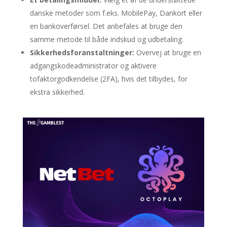
danske metoder som f.eks. MobilePay, Dankort eller
en bankoverførsel. Det anbefales at bruge den
samme metode til både indskud og udbetaling.
Sikkerhedsforanstaltninger:
Overvej at bruge en
adgangskodeadministrator og aktivere
tofaktorgodkendelse (2FA), hvis det tilbydes, for
ekstra sikkerhed.