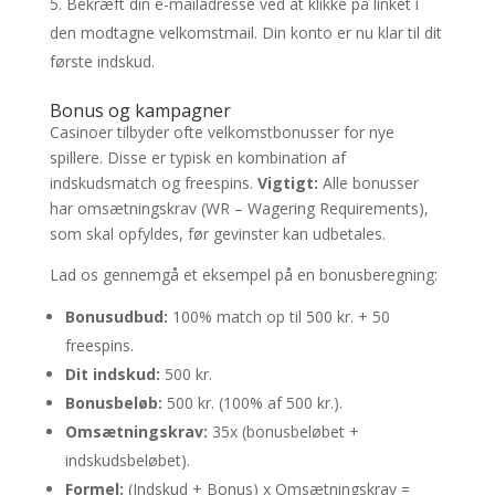
Bekræft din e-mailadresse ved at klikke på linket i
den modtagne velkomstmail. Din konto er nu klar til dit
første indskud.
Bonus og kampagner
Casinoer tilbyder ofte velkomstbonusser for nye
spillere. Disse er typisk en kombination af
indskudsmatch og freespins.
Vigtigt:
Alle bonusser
har omsætningskrav (WR – Wagering Requirements),
som skal opfyldes, før gevinster kan udbetales.
Lad os gennemgå et eksempel på en bonusberegning:
Bonusudbud:
100% match op til 500 kr. + 50
freespins.
Dit indskud:
500 kr.
Bonusbeløb:
500 kr. (100% af 500 kr.).
Omsætningskrav:
35x (bonusbeløbet +
indskudsbeløbet).
Formel:
(Indskud + Bonus) x Omsætningskrav =