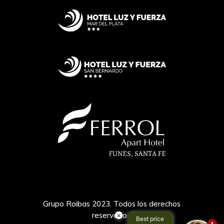
Grupo Roibas 2023. Todos los derechos
reservados.
×
Best price