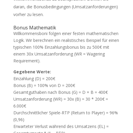
daran, die Bonusbedingungen (Umsatzanforderungen)
vorher zu lesen.
Bonus Mathematik
Willkommensboni folgen einer festen mathematischen
Logik. Wir berechnen ein realistisches Beispiel für einen
typischen 100% Einzahlungsbonus bis zu 500€ mit
einem 30x Umsatzanforderung (WR = Wagering
Requirement).
Gegebene Werte:
Einzahlung (D) = 200€
Bonus (B) = 100% von D = 200€
Gesamtguthaben nach Bonus (G) = D + B = 400€
Umsatzanforderung (WR) = 30x (B) = 30 * 200€ =
6.000€
Durchschnittlicher Spiele-RTP (Return to Player) = 96%
(0,96)
Erwarteter Verlust während des Umsatzens (EL) =