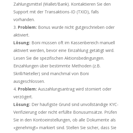
Zahlungsmittel (Wallet/Bank). Kontaktieren Sie den
Support mit der Transaktions-ID (TXID), falls
vorhanden.
Problem:
Bonus wurde nicht gutgeschrieben oder
aktiviert.
Lösung:
Boni müssen oft im Kassenbereich manuell
aktiviert werden, bevor eine Einzahlung getätigt wird.
Lesen Sie die spezifischen Aktionsbedingungen.
Einzahlungen über bestimmte Methoden (z.B.
Skrill/Neteller) sind manchmal von Boni
ausgeschlossen.
Problem:
Auszahlungsantrag wird storniert oder
verzögert.
Lösung:
Der häufigste Grund sind unvollständige KYC-
Verifizierung oder nicht erfüllte Bonusumsätze. Prüfen
Sie in den Kontoeinstellungen, ob alle Dokumente als
«genehmigt» markiert sind. Stellen Sie sicher, dass Sie