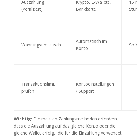
Auszahlung
Krypto, E-Wallets,
15 
(Verifiziert)
Bankkarte
Stu
Automatisch im
Währungsumtausch
Sof
Konto
Transaktionslimit
Kontoeinstellungen
—
prüfen
/ Support
Wichtig:
Die meisten Zahlungsmethoden erfordern,
dass die Auszahlung auf das gleiche Konto oder die
gleiche Wallet erfolgt, die für die Einzahlung verwendet