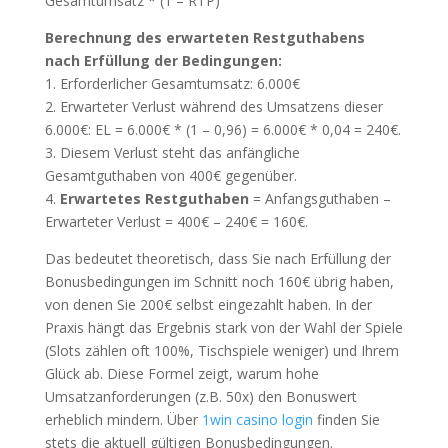
Gesamtumsatz * (1 – RTP)
Berechnung des erwarteten Restguthabens
nach Erfüllung der Bedingungen:
1. Erforderlicher Gesamtumsatz: 6.000€
2. Erwarteter Verlust während des Umsatzens dieser
6.000€: EL = 6.000€ * (1 – 0,96) = 6.000€ * 0,04 = 240€.
3. Diesem Verlust steht das anfängliche
Gesamtguthaben von 400€ gegenüber.
4.
Erwartetes Restguthaben
= Anfangsguthaben –
Erwarteter Verlust = 400€ – 240€ = 160€.
Das bedeutet theoretisch, dass Sie nach Erfüllung der
Bonusbedingungen im Schnitt noch 160€ übrig haben,
von denen Sie 200€ selbst eingezahlt haben. In der
Praxis hängt das Ergebnis stark von der Wahl der Spiele
(Slots zählen oft 100%, Tischspiele weniger) und Ihrem
Glück ab. Diese Formel zeigt, warum hohe
Umsatzanforderungen (z.B. 50x) den Bonuswert
erheblich mindern. Über
1win casino login
finden Sie
stets die aktuell gültigen Bonusbedingungen.