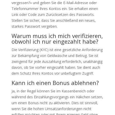
vergessen?» und geben Sie die E-Mail-Adresse oder
Telefonnummer Ihres Kontos ein. Sie erhalten einen
Link oder Code zum Zurücksetzen des Passworts.
Stellen Sie sicher, dass Sie anschließend ein neues,
starkes Passwort vergeben.
Warum muss ich mich verifizieren,
obwohl ich nur eingezahlt habe?
Die Verifizierung (KYC) ist eine gesetzliche Anforderung
zur Bekämpfung von Geldwäsche und Betrug. Sie ist
zwingend für jede Auszahlung erforderlich, unabhängig
davon, ob Sie vorher eingezahlt haben. Sie dient auch
dem Schutz Ihres Kontos vor unbefugtem Zugriff.
Kann ich einen Bonus ablehnen?
Ja, in der Regel können Sie im Kassenbereich oder
während des Einzahlungsvorgangs ein Häkchen setzen,
um einen Bonus nicht zu aktivieren. Dies ist sinnvoll,
wenn Sie die hohen Umsatzanforderungen nicht
erfüllen möchten oder mit Ihrem eigenen Geld ohne