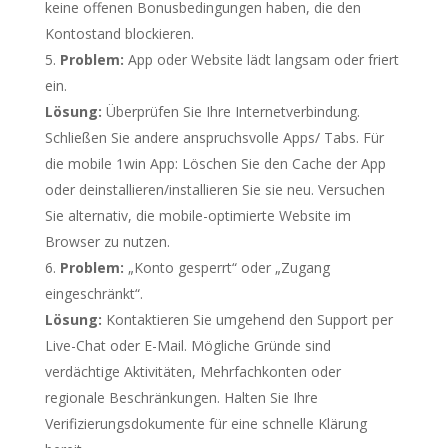
keine offenen Bonusbedingungen haben, die den
Kontostand blockieren.
Problem:
App oder Website lädt langsam oder friert
ein.
Lösung:
Überprüfen Sie Ihre Internetverbindung.
Schließen Sie andere anspruchsvolle Apps/ Tabs. Für
die mobile 1win App: Löschen Sie den Cache der App
oder deinstallieren/installieren Sie sie neu. Versuchen
Sie alternativ, die mobile-optimierte Website im
Browser zu nutzen.
Problem:
„Konto gesperrt“ oder „Zugang
eingeschränkt“.
Lösung:
Kontaktieren Sie umgehend den Support per
Live-Chat oder E-Mail. Mögliche Gründe sind
verdächtige Aktivitäten, Mehrfachkonten oder
regionale Beschränkungen. Halten Sie Ihre
Verifizierungsdokumente für eine schnelle Klärung