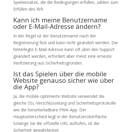
Spieleinsätze, die die Bedingungen erfüllen, zählen zum
Erfüllen des WR.
Kann ich meine Benutzername
oder E-Mail-Adresse ändern?
In der Regel ist der Benutzername nach der
Registrierung fest und kann nicht geändert werden. Die
hinterlegte E-Mail-Adresse kann oft über den Support
geändert werden, erfordert aber meist eine erneute
Verifizierung aus Sicherheitsgründen.
Ist das Spielen über die mobile
Website genauso sicher wie über
die App?
Ja, die mobile-optimierte Website verwendet die
gleiche SSL-Verschlüsselung und Sicherheitsprotokolle
wie die herunterladbare PWA-App. Der
Hauptunterschied liegt in der Benutzeroberfläche.
Solange Sie die offizielle URL aufrufen, ist die
Sicherheit gewährleistet.