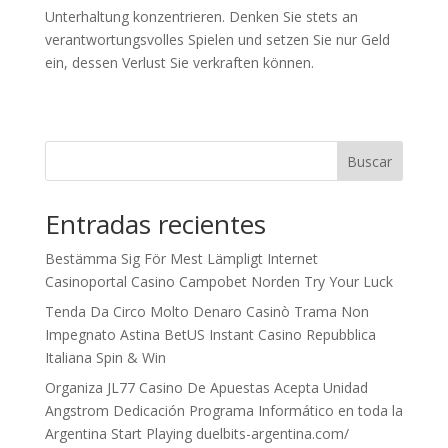
Unterhaltung konzentrieren. Denken Sie stets an
verantwortungsvolles Spielen und setzen Sie nur Geld
ein, dessen Verlust Sie verkraften können.
Buscar
Entradas recientes
Bestämma Sig För Mest Lämpligt Internet
Casinoportal Casino Campobet Norden Try Your Luck
Tenda Da Circo Molto Denaro Casinò Trama Non
Impegnato Astina BetUS Instant Casino Repubblica
Italiana Spin & Win
Organiza JL77 Casino De Apuestas Acepta Unidad
Angstrom Dedicación Programa Informático en toda la
Argentina Start Playing duelbits-argentina.com/