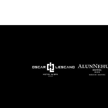
Si te gustan los juegos arcade con reflejos 
Si te gustan los juegos arcade con reflejos
Con Uncrossable Rush te sumerges en un
El regreso de clubes históricos y la apari
h
oportunidades de cobro rápido. Domina 
posibles sorpresas. Una guía clara para seg