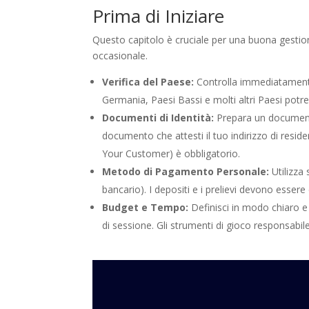
Prima di Iniziare
Questo capitolo è cruciale per una buona gestion
occasionale.
Verifica del Paese:
Controlla immediatamente l
Germania, Paesi Bassi e molti altri Paesi potr
Documenti di Identità:
Prepara un documento 
documento che attesti il tuo indirizzo di resid
Your Customer) è obbligatorio.
Metodo di Pagamento Personale:
Utilizza
bancario). I depositi e i prelievi devono essere 
Budget e Tempo:
Definisci in modo chiaro e
di sessione. Gli strumenti di gioco responsabil