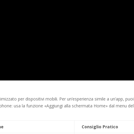
izzato per dispositivi mobili. Per un’esperienza simile a un’app, puoi
rtphone: usa la funzione «Aggiungi alla schermata Home» dal menu del
he
Consiglio Pratico