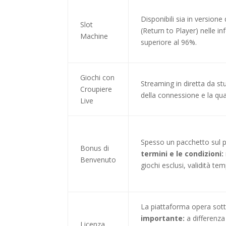
Disponibili sia in versione
Slot
(Return to Player) nelle in
Machine
superiore al 96%.
Giochi con
Streaming in diretta da stu
Croupiere
della connessione e la qua
Live
Spesso un pacchetto sul 
Bonus di
termini e le condizioni:
Benvenuto
giochi esclusi, validità te
La piattaforma opera sott
importante:
a differenza 
Licenza