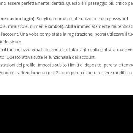
o essere perfettamente identici. Questo è il passaggio più critico pe
ne casino login):
Scegli un nome utente univoco e una password
ole, minuscole, numeri e simboli). Abilta immediatamente l’autentica
l’account. Una volta completata la registrazione, potrai utilizzare il t
modo sicuro.
il tuo indirizzo email cliccando sul link inviato dalla piattaforma e ver
to. Questo attiva tutte le funzionalità dell’account.
tazioni del profilo, imposta subito i limiti di deposito, perdita e temp
riodo di raffreddamento (es. 24 ore) prima di poter essere modificat