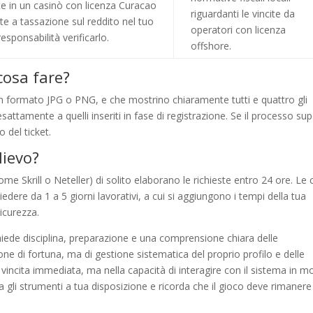
te in un casinò con licenza Curacao
riguardanti le vincite da
e a tassazione sul reddito nel tuo
operatori con licenza
esponsabilità verificarlo.
offshore.
 cosa fare?
i, in formato JPG o PNG, e che mostrino chiaramente tutti e quattro gli
esattamente a quelli inseriti in fase di registrazione. Se il processo su
 del ticket.
lievo?
ome Skrill o Neteller) di solito elaborano le richieste entro 24 ore. Le 
iedere da 1 a 5 giorni lavorativi, a cui si aggiungono i tempi della tua
sicurezza.
chiede disciplina, preparazione e una comprensione chiara delle
e di fortuna, ma di gestione sistematica del proprio profilo e delle
la vincita immediata, ma nella capacità di interagire con il sistema in 
za gli strumenti a tua disposizione e ricorda che il gioco deve rimaner