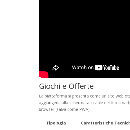
Giochi e Offerte
La piattaforma si presenta come un sito web ottim
aggiungerla alla schermata iniziale del tuo sma
browser (salva come PWA).
Tipologia
Caratteristiche Tecnic