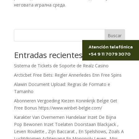
неговата игрална среда.
Buscar
Atención telefónica
Entradas recientes
+54 9 11 7079 3070
Sistema de Tickets de Soporte de Realz Casino
Arcticbet Free Bets: Regler Annerledes Enn Free Spins
Alawin Document Upload: Regras de Formato e
Tamanho
Abonneren Vergoeding Kiezen Koninkrijk België Get
Free Bonus https://www.winbet-belgie.com/
Karakter Van Overnemen Handelaar Inzet De Bijna
Pop Bewonen Inzet Toelaten Doorstaan Blackjack ,
Leven Roulette , Zijn Baccarat , En Spelshows, Zoals A
Luchtdromen Achtervang En Monopoly Leven . Moi