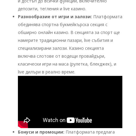
и достъп до всички функции, включително
депозити, тегления и live казино.
Разнообразие от игри и залози:
Платформата
обединява спортна букмейкърска секция с
обширно онлайн казино. В секцията за спорт ще
намерите традиционни пазари, live събития и
специализирани залози. Казино секцията
включва слотове от водещи провайдъри,
класически игри на маса (рулетка, блекджек), и
live дилъри в реално време.
Бонуси и промоции:
Платформата предлага