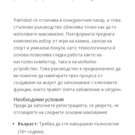
Palmsbet се отличава в конкурентния пазар, и това
стъпково ръководство обяснява точно как да го
използвате максимално. Платформата предлага
комплексен избор от игри на казино, залози на
спорт и уникални бонуси, като технологичната ѝ
основа позволява гладка работа както на
настолен компютър, така и на мобилно
устройство. Това ръководство е предназначено да
ви помогне да навигирате през процеса от
създаване на акаунт до запознаване с ключовите
функции, които правят опита забавление и сигурен.
Необходими условия
Преди да започнете регистрацията, се уверете, че
отговаряте на следните основни изисквания:
Възраст:
Трябва да сте навършили пълнолетие
(18+ години).