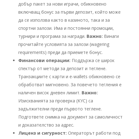
добър пакет за нови играчи, обикновено
включващ бонус за първи депозит, който може
да се използва както в казиното, така и за
спортни залози. Има и постоянни промоции,
турнири и програма за награди.
Важно:
Винаги
прочитайте условията за залози (wagering
requirements) преди да приемете бонус.
Финансови операции:
Поддържа се широк
спектър от методи за депозит и теглене.
Транзакциите с карти и e-wallets обикновено се
обработват мигновено. За повечето тегления е
наличен висок дневен лимит.
Важно:
Изискванията за проверка (KYC) са
задължителни преди първото теглене.
Подгответе снимка на документ за самоличност
и доказателство за адрес.
Лиценз и сигурност:
Операторът работи под