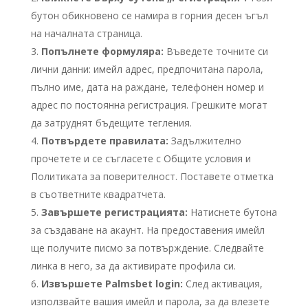
бутон обикновено се намира в горния десен ъгъл
на началната страница.
Попълнете формуляра:
Въведете точните си
лични данни: имейл адрес, предпочитана парола,
пълно име, дата на раждане, телефонен номер и
адрес по постоянна регистрация. Грешките могат
да затруднят бъдещите тегления.
Потвърдете правилата:
Задължително
прочетете и се съгласете с Общите условия и
Политиката за поверителност. Поставете отметка
в съответните квадратчета.
Завършете регистрацията:
Натиснете бутона
за създаване на акаунт. На предоставения имейл
ще получите писмо за потвърждение. Следвайте
линка в него, за да активирате профила си.
Извършете Palmsbet login:
След активация,
използвайте вашия имейл и парола, за да влезете