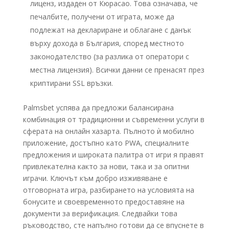
лиценз, издаден от Кюрасао. Това означава, че
печалбите, получени от играта, може да
подлежат на деклариране и облагане с данък
върху дохода в България, според местното
законодателство (за разлика от оператори с
местна лицензия). Всички данни се пренасят през
криптирани SSL връзки.
Palmsbet успява да предложи балансирана
комбинация от традиционни и съвременни услуги в
сферата на онлайн хазарта. Пълното ѝ мобилно
приложение, достъпно като PWA, специалните
предложения и широката палитра от игри я правят
привлекателна както за нови, така и за опитни
играчи. Ключът към добро изживяване е
отговорната игра, разбирането на условията на
бонусите и своевременното предоставяне на
документи за верификация. Следвайки това
ръководство, сте напълно готови да се впуснете в