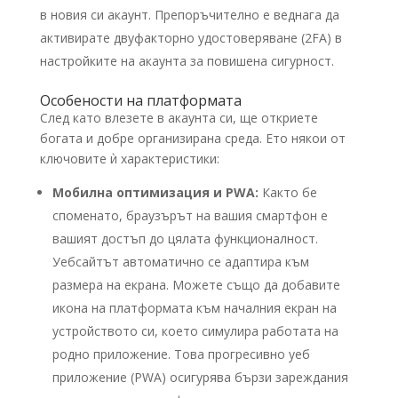
в новия си акаунт. Препоръчително е веднага да
активирате двуфакторно удостоверяване (2FA) в
настройките на акаунта за повишена сигурност.
Особености на платформата
След като влезете в акаунта си, ще откриете
богата и добре организирана среда. Ето някои от
ключовите ѝ характеристики:
Мобилна оптимизация и PWA:
Както бе
споменато, браузърът на вашия смартфон е
вашият достъп до цялата функционалност.
Уебсайтът автоматично се адаптира към
размера на екрана. Можете също да добавите
икона на платформата към началния екран на
устройството си, което симулира работата на
родно приложение. Това прогресивно уеб
приложение (PWA) осигурява бързи зареждания