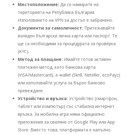
Местоположение:
Да се намирате на
територията на Република България.
Използването на VPN за достъп е забранено.
Документи за самоличност:
Притежавайте
валиден български лична карта или паспорт. Те
ще са необходими за процедурата за проверка
(KYC).
Метод за плащане:
Имайте готов активен
платежен метод, като банкова карта
(VISA/Mastercard), e-wallet (Skrill, Neteller, ecoPayz)
или използвайте услуга за бързо банково
превеждане.
Устройство и връзка:
Устройство (смартфон,
таблет или компютър) със стабилна интернет
връзка. За мобилна игра няма официално
приложение за сваляне от Google Play или App
Store. Вместо това, платформата е напълно