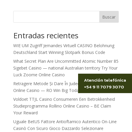
Buscar
Entradas recientes
WIE UM Zugriff Jemandes Virtuell CASINO Belohnung
Deutschland Start Winning Slotpark Bonus Code
What Secret Plan Are Uncommitted Atomic Number 85
Sigebet Casino — national Australian territory Try Your
Luck Zoome Online Casino
Atención telefónica
Retragere Metode Și Dare În Judecată Metru Princess
+54 9 11 7079 3070
Online Casino — RO Win Big Today
Voldoet TTJL Casino Consumeren Een Betrokkenheid
Studieprogramma Rollino Online Casino – BE Claim
Your Reward
Uguale BetUS Fattore Antioftamico Autentico On-Line
Casinò Con Sicuro Gioco Dazzardo Selezionare