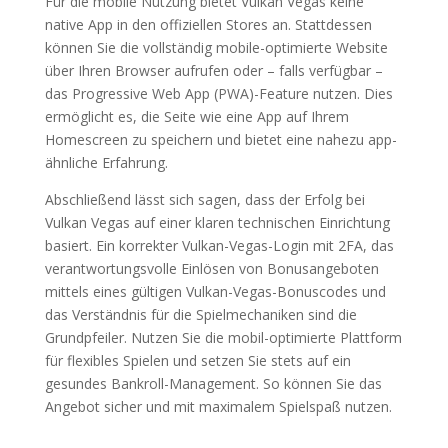
Für die mobile Nutzung bietet Vulkan Vegas keine
native App in den offiziellen Stores an. Stattdessen
können Sie die vollständig mobile-optimierte Website
über Ihren Browser aufrufen oder – falls verfügbar –
das Progressive Web App (PWA)-Feature nutzen. Dies
ermöglicht es, die Seite wie eine App auf Ihrem
Homescreen zu speichern und bietet eine nahezu app-
ähnliche Erfahrung.
Abschließend lässt sich sagen, dass der Erfolg bei
Vulkan Vegas auf einer klaren technischen Einrichtung
basiert. Ein korrekter Vulkan-Vegas-Login mit 2FA, das
verantwortungsvolle Einlösen von Bonusangeboten
mittels eines gültigen Vulkan-Vegas-Bonuscodes und
das Verständnis für die Spielmechaniken sind die
Grundpfeiler. Nutzen Sie die mobil-optimierte Plattform
für flexibles Spielen und setzen Sie stets auf ein
gesundes Bankroll-Management. So können Sie das
Angebot sicher und mit maximalem Spielspaß nutzen.