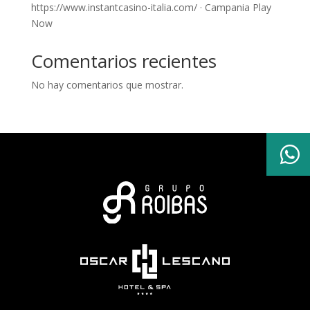
https://www.instantcasino-italia.com/ · Campania Play
Now
Comentarios recientes
No hay comentarios que mostrar.
