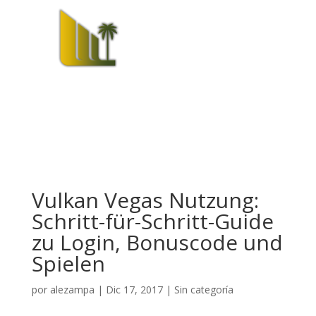
Vulkan Vegas Nutzung:
Schritt-für-Schritt-Guide
zu Login, Bonuscode und
Spielen
por
alezampa
|
Dic 17, 2017
|
Sin categoría