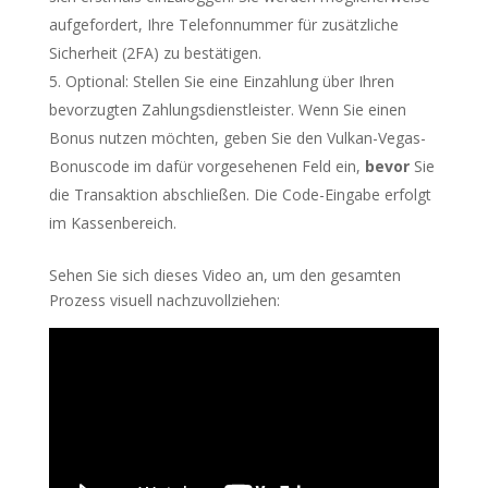
aufgefordert, Ihre Telefonnummer für zusätzliche
Sicherheit (2FA) zu bestätigen.
Optional: Stellen Sie eine Einzahlung über Ihren
bevorzugten Zahlungsdienstleister. Wenn Sie einen
Bonus nutzen möchten, geben Sie den Vulkan-Vegas-
Bonuscode im dafür vorgesehenen Feld ein,
bevor
Sie
die Transaktion abschließen. Die Code-Eingabe erfolgt
im Kassenbereich.
Sehen Sie sich dieses Video an, um den gesamten
Prozess visuell nachzuvollziehen: