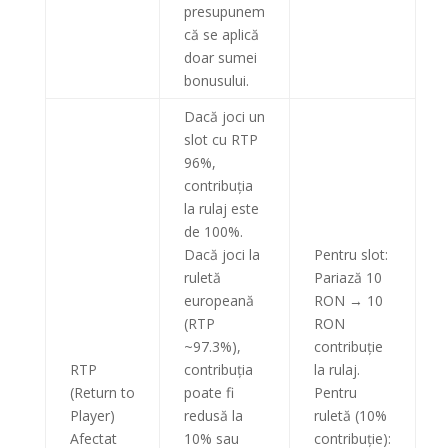
presupunem
că se aplică
doar sumei
bonusului.
Dacă joci un
slot cu RTP
96%,
contribuția
la rulaj este
de 100%.
Dacă joci la
Pentru slot:
ruletă
Pariază 10
europeană
RON → 10
(RTP
RON
~97.3%),
contribuție
RTP
contribuția
la rulaj.
(Return to
poate fi
Pentru
Player)
redusă la
ruletă (10%
Afectat
10% sau
contribuție):