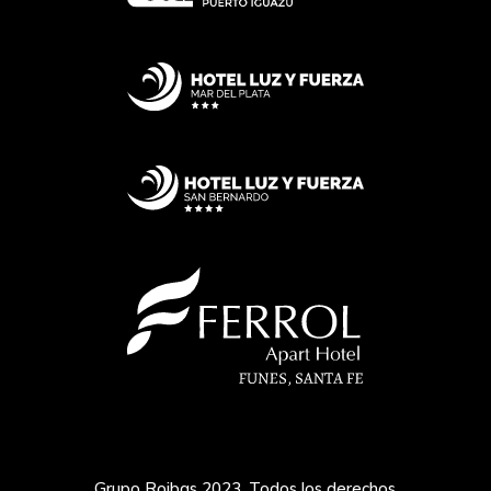
Grupo Roibas 2023. Todos los derechos