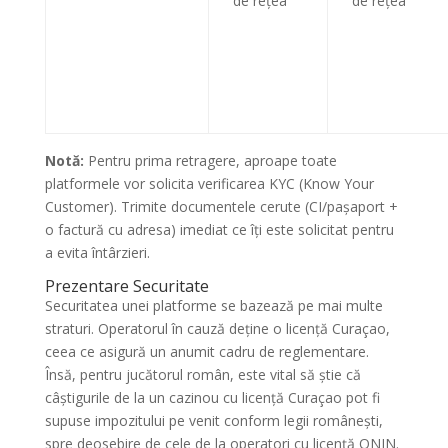
de rețea
de rețea
Notă:
Pentru prima retragere, aproape toate
platformele vor solicita verificarea KYC (Know Your
Customer). Trimite documentele cerute (CI/pașaport +
o factură cu adresa) imediat ce îți este solicitat pentru
a evita întârzieri.
Prezentare Securitate
Securitatea unei platforme se bazează pe mai multe
straturi. Operatorul în cauză deține o licență Curaçao,
ceea ce asigură un anumit cadru de reglementare.
Însă, pentru jucătorul român, este vital să știe că
câștigurile de la un cazinou cu licență Curaçao pot fi
supuse impozitului pe venit conform legii românești,
spre deosebire de cele de la operatori cu licență ONJN.