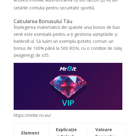
setările contului pentru securitate sporită.
Calcularea Bonusului Tău
Înțelegerea matematicii din spatele unui bonus de bun
venit este esențială pentru a-ți gestiona așteptările și
bankroll-ul. Să luăm un exemplu ipotetic comun: un
bonus de 100% până la 500 RON, cu o condiție de rulaj
(wagering) de x35.
https://mrbit-ro.eu/
Explicație
Valoare
Element