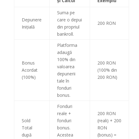
și Calcul
Exemplu
Suma pe
Depunere
care o depui
200 RON
Inițială
din propriul
bankroll.
Platforma
adaugă
100% din
Bonus
200 RON
valoarea
Acordat
(100% din
depunerii
(100%)
200 RON)
tale în
fonduri
bonus.
Fonduri
reale +
200 RON
Sold
fonduri
(reali) + 200
Total
bonus.
RON
după
Acestea
(bonus) =