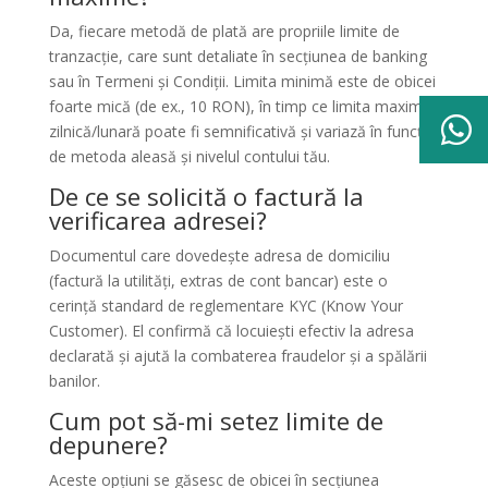
Da, fiecare metodă de plată are propriile limite de
tranzacție, care sunt detaliate în secțiunea de banking
sau în Termeni și Condiții. Limita minimă este de obicei
foarte mică (de ex., 10 RON), în timp ce limita maximă

zilnică/lunară poate fi semnificativă și variază în funcție
de metoda aleasă și nivelul contului tău.
De ce se solicită o factură la
verificarea adresei?
Documentul care dovedește adresa de domiciliu
(factură la utilități, extras de cont bancar) este o
cerință standard de reglementare KYC (Know Your
Customer). El confirmă că locuiești efectiv la adresa
declarată și ajută la combaterea fraudelor și a spălării
banilor.
Cum pot să-mi setez limite de
depunere?
Aceste opțiuni se găsesc de obicei în secțiunea