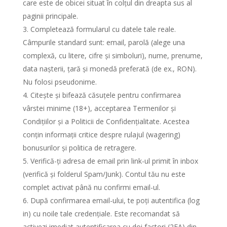
care este de obicei situat în colțul din dreapta sus al
paginii principale.
Completează formularul cu datele tale reale.
Câmpurile standard sunt: email, parolă (alege una
complexă, cu litere, cifre și simboluri), nume, prenume,
data nașterii, țară și monedă preferată (de ex., RON).
Nu folosi pseudonime.
Citește și bifează căsuțele pentru confirmarea
vârstei minime (18+), acceptarea Termenilor și
Condițiilor și a Politicii de Confidențialitate. Acestea
conțin informații critice despre rulajul (wagering)
bonusurilor și politica de retragere.
Verifică-ți adresa de email prin link-ul primit în inbox
(verifică și folderul Spam/Junk). Contul tău nu este
complet activat până nu confirmi email-ul.
După confirmarea email-ului, te poți autentifica (log
in) cu noile tale credențiale. Este recomandat să
activezi imediat autentificarea cu doi factori (2FA) din