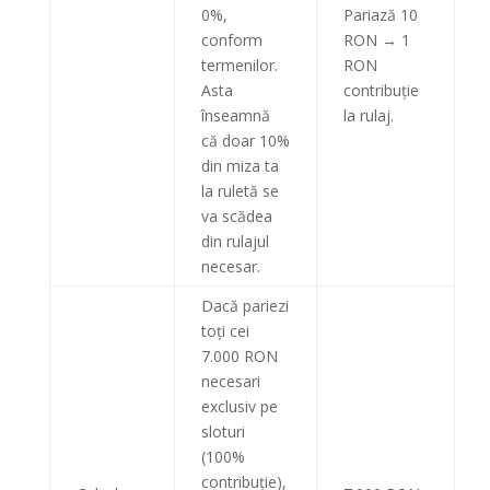
0%,
Pariază 10
conform
RON → 1
termenilor.
RON
Asta
contribuție
înseamnă
la rulaj.
că doar 10%
din miza ta
la ruletă se
va scădea
din rulajul
necesar.
Dacă pariezi
toți cei
7.000 RON
necesari
exclusiv pe
sloturi
(100%
contribuție),