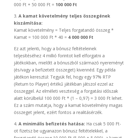
000 Ft + 50 000 Ft =
100 000 Ft
3.
A kamat követelmény teljes összegének
kiszámítása:
Kamat követelmény = Teljes forgatandó összeg *
Kamat = 100 000 Ft * 40 =
4 000 000 Ft
Ez azt jelenti, hogy a bónusz feltételeinek
teljesítéséhez 4 millió forintot kell elforgatni a
játékokban, mielőtt a bónuszból származó nyereményt
(és/vagy a befizetett összeget) kivennéd. Egy példa
játékon keresztül: Tegyük fel, hogy egy 97% RTP
(Return to Player) értékű játékban játszol ezzel az
összeggel. Az elméleti veszteség a forgatási időszak
alatt körülbelül 100 000 Ft * (1 – 0,97) = 3 000 Ft lehet.
Ez a szám mutatja, hogy a kamat követelmény magas
összeget jelent, ezért fontos a realitásérzék.
4.
A minimális befizetés hatása:
Ha csak 5 000 Ft-
ot fizetsz be ugyanazon bónusz feltételekkel, a
forgatandó összeg 10 000 Ft (5 000 + 5 000), a kamat