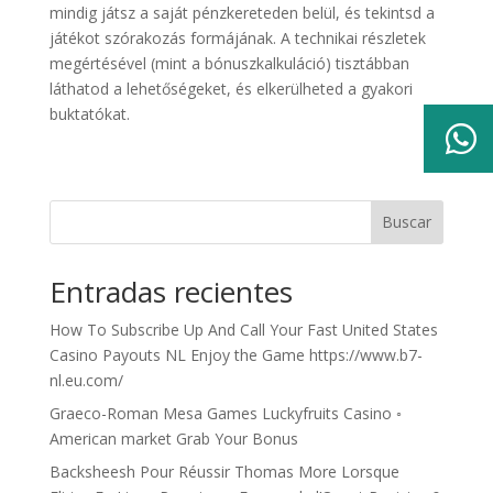
mindig játsz a saját pénzkereteden belül, és tekintsd a
játékot szórakozás formájának. A technikai részletek
megértésével (mint a bónuszkalkuláció) tisztábban
láthatod a lehetőségeket, és elkerülheted a gyakori
buktatókat.

Buscar
Entradas recientes
How To Subscribe Up And Call Your Fast United States
Casino Payouts NL Enjoy the Game https://www.b7-
nl.eu.com/
Graeco-Roman Mesa Games Luckyfruits Casino ◦
American market Grab Your Bonus
Backsheesh Pour Réussir Thomas More Lorsque