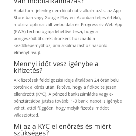
Van mobilalkalmazás?
A platform jelenleg nem kínál natív alkalmazást az App
Store-ban vagy Google Play-en. Azonban teljes értékű,
mobilra optimalizált weboldala és Progresszív Web App
(PWA) technológiája lehetővé teszi, hogy a
böngésződből direkt ikonként hozzáadd a
kezdőképernyőhöz, ami alkalmazáshoz hasonló
élményt nyújt.
Mennyi időt vesz igénybe a
kifizetés?
A kifizetések feldolgozási ideje általában 24 órán belül
történik a kérés után, feltéve, hogy a fiókod teljesen
ellenőrzött (KYC). A pénzed bankszámládra vagy e-
pénztárcádba jutása további 1-3 banki napot is igénybe
vehet, attól függően, hogy melyik fizetési módot
választottad.
Mi az a KYC ellenőrzés és miért
szükséges?