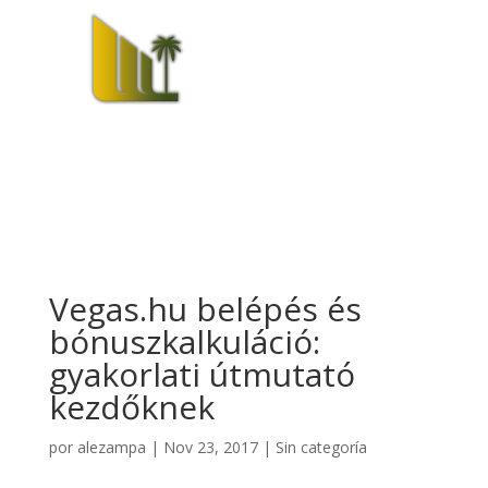
Vegas.hu belépés és
bónuszkalkuláció:
gyakorlati útmutató
kezdőknek
por
alezampa
|
Nov 23, 2017
|
Sin categoría