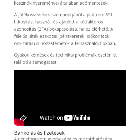
kaszinók nyereményei általában adómentesek.
A játékosvédelem szempontjából a platform SSL
titkosítást használ, és ajánlott a kétfaktoros
azonosítás (2FA) bekapcsolása, ha ez elérhető. A
felelős játék eszközei (pénzkeretek, időkorlátok,
önkizárás) is hozzáférhetők a felhasználói fiókban.
Gyakori kérdések és technikai problémák esetén itt
találod a támogatást:
Bankolás és fizetések
A pénzforgalom gyorsasága és megbízhatósága