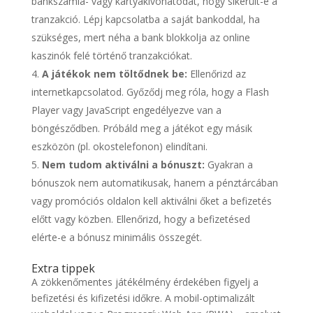
bankszámla- vagy kártyakivonatodat, hogy sikerült-e a
tranzakció. Lépj kapcsolatba a saját bankoddal, ha
szükséges, mert néha a bank blokkolja az online
kaszinók felé történő tranzakciókat.
A játékok nem töltődnek be:
Ellenőrizd az
internetkapcsolatod. Győződj meg róla, hogy a Flash
Player vagy JavaScript engedélyezve van a
böngésződben. Próbáld meg a játékot egy másik
eszközön (pl. okostelefonon) elindítani.
Nem tudom aktiválni a bónuszt:
Gyakran a
bónuszok nem automatikusak, hanem a pénztárcában
vagy promóciós oldalon kell aktiválni őket a befizetés
előtt vagy közben. Ellenőrizd, hogy a befizetésed
elérte-e a bónusz minimális összegét.
Extra tippek
A zökkenőmentes játékélmény érdekében figyelj a
befizetési és kifizetési időkre. A mobil-optimalizált