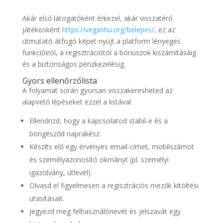
Akár első látogatóként érkezel, akár visszatérő
játékosként
https://vegashu.org/belepes/
, ez az
útmutató átfogó képet nyújt a platform lényeges
funkcióiról, a regisztrációtól a bónuszok kiszámításáig
és a biztonságos pénzkezelésig.
Gyors ellenőrzőlista
A folyamat során gyorsan visszakeresheted az
alapvető lépéseket ezzel a listával:
Ellenőrizd, hogy a kapcsolatod stabil-e és a
böngésződ naprakész.
Készíts elő egy érvényes email-címet, mobilszámot
és személyazonosító okmányt (pl. személyi
igazolvány, útlevél).
Olvasd el figyelmesen a regisztrációs mezők kitöltési
utasításait.
Jegyezd meg felhasználónevét és jelszavát egy