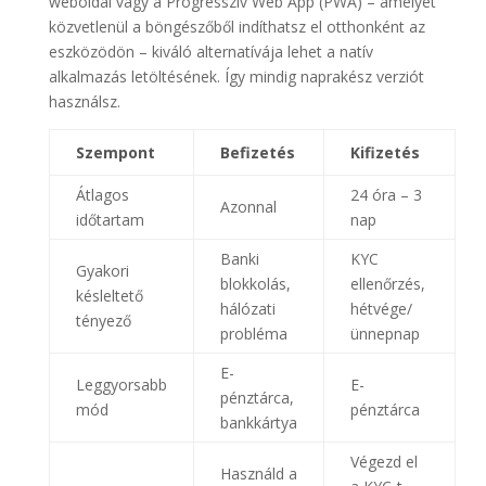
weboldal vagy a Progresszív Web App (PWA) – amelyet
közvetlenül a böngészőből indíthatsz el otthonként az
eszközödön – kiváló alternatívája lehet a natív
alkalmazás letöltésének. Így mindig naprakész verziót
használsz.
Szempont
Befizetés
Kifizetés
Átlagos
24 óra – 3
Azonnal
időtartam
nap
Banki
KYC
Gyakori
blokkolás,
ellenőrzés,
késleltető
hálózati
hétvége/
tényező
probléma
ünnepnap
E-
Leggyorsabb
E-
pénztárca,
mód
pénztárca
bankkártya
Végezd el
Használd a