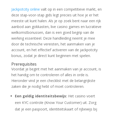
Jackpotcity online
valt op in een competitieve markt, en
deze stap-voor-stap gids legt precies uit hoe je er het
meeste uit kunt halen. Als je op zoek bent naar een rijk
aanbod aan gokkasten, live casino games en lucratieve
welkomstbonussen, dan is een goed begrip van de
werking essentieel. Deze handleiding neemt je mee
door de technische vereisten, het aanmaken van je
account, en het effectief activeren van de jackpotcity
bonus, zodat je direct kunt beginnen met spelen.
Prerequisites
Voordat je begint met het aanmaken van je account, is
het handig om te controleren of alles in orde is.
Hieronder vind je een checklist met de belangrijkste
zaken die je nodig hebt of moet controleren.
Een geldig identiteitsbewijs:
Het casino voert
een KYC-controle (Know Your Customer) uit. Zorg
dat je een paspoort, identiteitskaart of rijbewijs bij