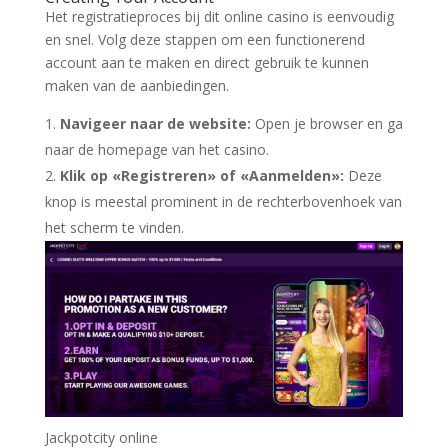
Het registratieproces bij dit online casino is eenvoudig
en snel. Volg deze stappen om een functionerend
account aan te maken en direct gebruik te kunnen
maken van de aanbiedingen.
Navigeer naar de website:
Open je browser en ga
naar de homepage van het casino.
Klik op «Registreren» of «Aanmelden»:
Deze
knop is meestal prominent in de rechterbovenhoek van
het scherm te vinden.
Jackpotcity online