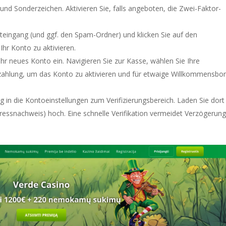
und Sonderzeichen. Aktivieren Sie, falls angeboten, die Zwei-Faktor-
.
teingang (und ggf. den Spam-Ordner) und klicken Sie auf den
Ihr Konto zu aktivieren.
Ihr neues Konto ein. Navigieren Sie zur Kasse, wählen Sie Ihre
zahlung, um das Konto zu aktivieren und für etwaige Willkommensbon
g in die Kontoeinstellungen zum Verifizierungsbereich. Laden Sie dort
essnachweis) hoch. Eine schnelle Verifikation vermeidet Verzögerun