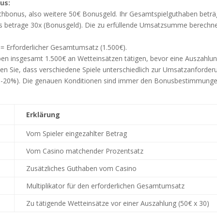
us:
chbonus, also weitere 50€ Bonusgeld. Ihr Gesamtspielguthaben beträ
s betrage 30x (Bonusgeld). Die zu erfüllende Umsatzsumme berechn
= Erforderlicher Gesamtumsatz (1.500€).
en insgesamt 1.500€ an Wetteinsätzen tätigen, bevor eine Auszahlu
n Sie, dass verschiedene Spiele unterschiedlich zur Umsatzanforder
r 10-20%). Die genauen Konditionen sind immer den Bonusbestimmung
Erklärung
Vom Spieler eingezahlter Betrag
Vom Casino matchender Prozentsatz
Zusätzliches Guthaben vom Casino
Multiplikator für den erforderlichen Gesamtumsatz
Zu tätigende Wetteinsätze vor einer Auszahlung (50€ x 30)