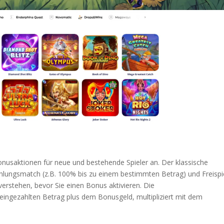
onusaktionen für neue und bestehende Spieler an. Der klassische
lungsmatch (z.B. 100% bis zu einem bestimmten Betrag) und Freispi
erstehen, bevor Sie einen Bonus aktivieren. Die
ingezahlten Betrag plus dem Bonusgeld, multipliziert mit dem