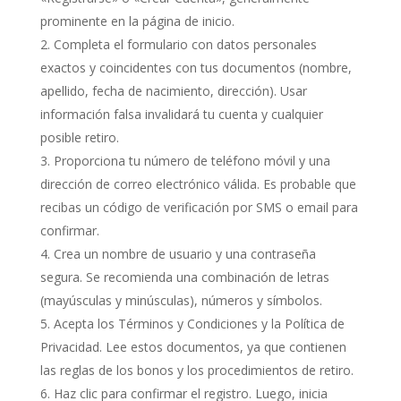
prominente en la página de inicio.
Completa el formulario con datos personales
exactos y coincidentes con tus documentos (nombre,
apellido, fecha de nacimiento, dirección). Usar
información falsa invalidará tu cuenta y cualquier
posible retiro.
Proporciona tu número de teléfono móvil y una
dirección de correo electrónico válida. Es probable que
recibas un código de verificación por SMS o email para
confirmar.
Crea un nombre de usuario y una contraseña
segura. Se recomienda una combinación de letras
(mayúsculas y minúsculas), números y símbolos.
Acepta los Términos y Condiciones y la Política de
Privacidad. Lee estos documentos, ya que contienen
las reglas de los bonos y los procedimientos de retiro.
Haz clic para confirmar el registro. Luego, inicia