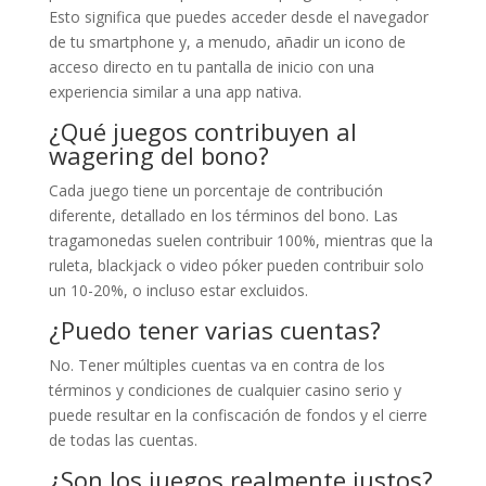
Esto significa que puedes acceder desde el navegador
de tu smartphone y, a menudo, añadir un icono de
acceso directo en tu pantalla de inicio con una
experiencia similar a una app nativa.
¿Qué juegos contribuyen al
wagering del bono?
Cada juego tiene un porcentaje de contribución
diferente, detallado en los términos del bono. Las
tragamonedas suelen contribuir 100%, mientras que la
ruleta, blackjack o video póker pueden contribuir solo
un 10-20%, o incluso estar excluidos.
¿Puedo tener varias cuentas?
No. Tener múltiples cuentas va en contra de los
términos y condiciones de cualquier casino serio y
puede resultar en la confiscación de fondos y el cierre
de todas las cuentas.
¿Son los juegos realmente justos?