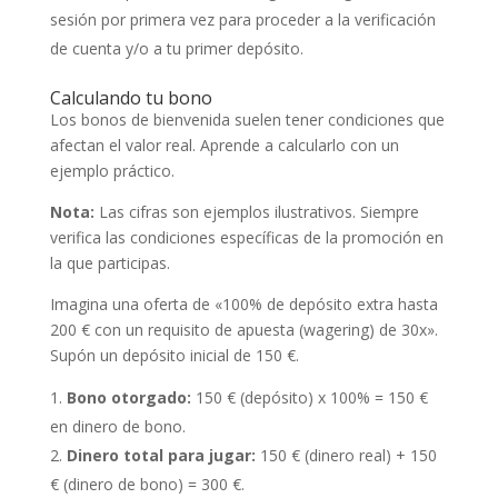
sesión por primera vez para proceder a la verificación
de cuenta y/o a tu primer depósito.
Calculando tu bono
Los bonos de bienvenida suelen tener condiciones que
afectan el valor real. Aprende a calcularlo con un
ejemplo práctico.
Nota:
Las cifras son ejemplos ilustrativos. Siempre
verifica las condiciones específicas de la promoción en
la que participas.
Imagina una oferta de «100% de depósito extra hasta
200 € con un requisito de apuesta (wagering) de 30x».
Supón un depósito inicial de 150 €.
Bono otorgado:
150 € (depósito) x 100% = 150 €
en dinero de bono.
Dinero total para jugar:
150 € (dinero real) + 150
€ (dinero de bono) = 300 €.