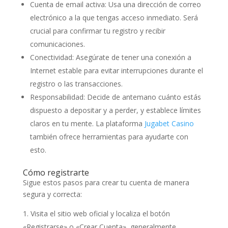
Cuenta de email activa: Usa una dirección de correo
electrónico a la que tengas acceso inmediato. Será
crucial para confirmar tu registro y recibir
comunicaciones.
Conectividad: Asegúrate de tener una conexión a
Internet estable para evitar interrupciones durante el
registro o las transacciones.
Responsabilidad: Decide de antemano cuánto estás
dispuesto a depositar y a perder, y establece límites
claros en tu mente. La plataforma
Jugabet Casino
también ofrece herramientas para ayudarte con
esto.
Cómo registrarte
Sigue estos pasos para crear tu cuenta de manera
segura y correcta:
Visita el sitio web oficial y localiza el botón
«Registrarse» o «Crear Cuenta», generalmente