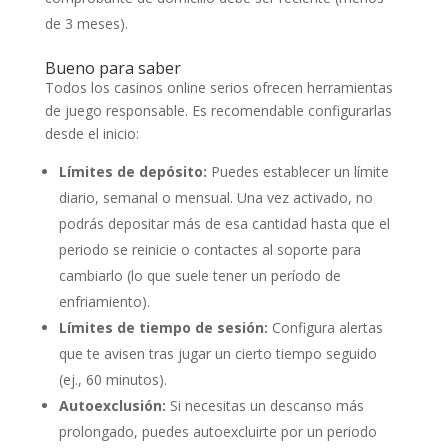
de 3 meses).
Bueno para saber
Todos los casinos online serios ofrecen herramientas
de juego responsable. Es recomendable configurarlas
desde el inicio:
Límites de depósito:
Puedes establecer un límite
diario, semanal o mensual. Una vez activado, no
podrás depositar más de esa cantidad hasta que el
periodo se reinicie o contactes al soporte para
cambiarlo (lo que suele tener un período de
enfriamiento).
Límites de tiempo de sesión:
Configura alertas
que te avisen tras jugar un cierto tiempo seguido
(ej., 60 minutos).
Autoexclusión:
Si necesitas un descanso más
prolongado, puedes autoexcluirte por un periodo