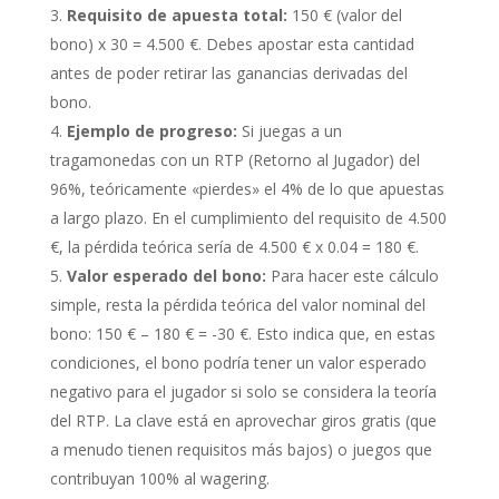
Requisito de apuesta total:
150 € (valor del
bono) x 30 = 4.500 €. Debes apostar esta cantidad
antes de poder retirar las ganancias derivadas del
bono.
Ejemplo de progreso:
Si juegas a un
tragamonedas con un RTP (Retorno al Jugador) del
96%, teóricamente «pierdes» el 4% de lo que apuestas
a largo plazo. En el cumplimiento del requisito de 4.500
€, la pérdida teórica sería de 4.500 € x 0.04 = 180 €.
Valor esperado del bono:
Para hacer este cálculo
simple, resta la pérdida teórica del valor nominal del
bono: 150 € – 180 € = -30 €. Esto indica que, en estas
condiciones, el bono podría tener un valor esperado
negativo para el jugador si solo se considera la teoría
del RTP. La clave está en aprovechar giros gratis (que
a menudo tienen requisitos más bajos) o juegos que
contribuyan 100% al wagering.