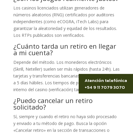
Los casinos licenciados utilizan generadores de
números aleatorios (RNG) certificados por auditores
independientes (como eCOGRA, iTech Labs) para
garantizar la aleatoriedad y equidad de los resultados.
Los RTPs publicados son verificados.
¿Cuánto tarda un retiro en llegar
a mi cuenta?
Depende del método. Los monederos electrónicos
(Skrill, Neteller) suelen ser más rápidos (hasta 24h). Las
tarjetas y transferencias bancarias pueden tardar de 1
Atención telefónica
a 5 días hábiles. Los tiempos de procesamiento
+54 9 11 7079 3070
interno del casino (verificación) también influyen.
¿Puedo cancelar un retiro
solicitado?
Sí, siempre y cuando el retiro no haya sido procesado
y enviado a tu método de pago. Busca la opción
«Cancelar retiro» en la sección de transacciones o