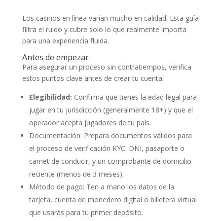
Los casinos en línea varían mucho en calidad. Esta guía
filtra el ruido y cubre solo lo que realmente importa
para una experiencia fluida.
Antes de empezar
Para asegurar un proceso sin contratiempos, verifica
estos puntos clave antes de crear tu cuenta:
Elegibilidad:
Confirma que tienes la edad legal para
jugar en tu jurisdicción (generalmente 18+) y que el
operador acepta jugadores de tu país.
Documentación: Prepara documentos válidos para
el proceso de verificación KYC: DNI, pasaporte o
carnet de conducir, y un comprobante de domicilio
reciente (menos de 3 meses).
Método de pago: Ten a mano los datos de la
tarjeta, cuenta de monedero digital o billetera virtual
que usarás para tu primer depósito.