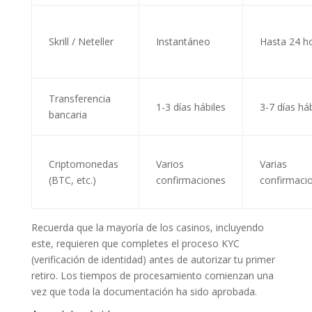
Skrill / Neteller
Instantáneo
Hasta 24 h
Transferencia
1-3 días hábiles
3-7 días háb
bancaria
Criptomonedas
Varios
Varias
(BTC, etc.)
confirmaciones
confirmaci
Recuerda que la mayoría de los casinos, incluyendo
este, requieren que completes el proceso KYC
(verificación de identidad) antes de autorizar tu primer
retiro. Los tiempos de procesamiento comienzan una
vez que toda la documentación ha sido aprobada.