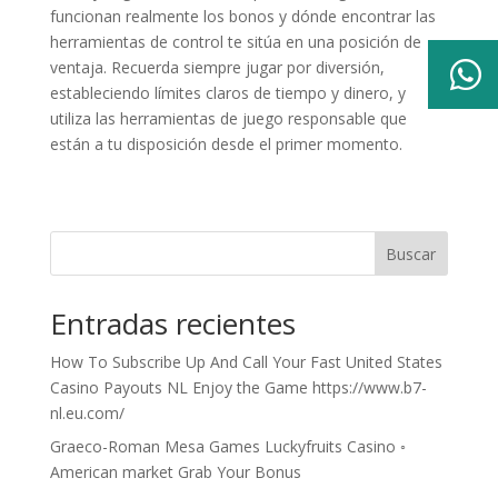
funcionan realmente los bonos y dónde encontrar las
herramientas de control te sitúa en una posición de

ventaja. Recuerda siempre jugar por diversión,
estableciendo límites claros de tiempo y dinero, y
utiliza las herramientas de juego responsable que
están a tu disposición desde el primer momento.
Buscar
Entradas recientes
How To Subscribe Up And Call Your Fast United States
Casino Payouts NL Enjoy the Game https://www.b7-
nl.eu.com/
Graeco-Roman Mesa Games Luckyfruits Casino ◦
American market Grab Your Bonus