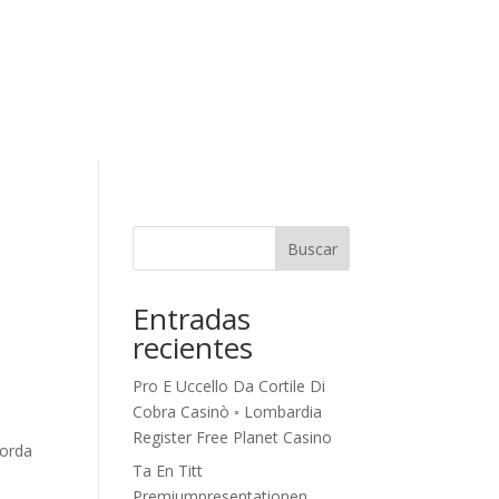
RESERVAR
R RESERVA
Contacto
Buscar
Entradas
recientes
Pro E Uccello Da Cortile Di
Cobra Casinò ◦ Lombardia
a
Register Free Planet Casino
borda
Ta En Titt
Premiumpresentationen