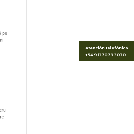
ă pe
ni
Atención telefónica
+54 9 11 7079 3070
erul
are