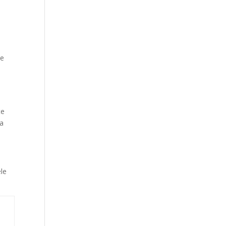
re
te
la
ele