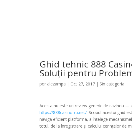
El Hotel
Ghid tehnic 888 Casino
Soluții pentru Proble
por
alezampa
|
Oct 27, 2017
|
Sin categoría
Acesta nu este un review generic de cazinou — a
https://888casino-ro.net/
. Scopul acestui ghid e
naviga eficient platforma, a înțelege mecanisme
totul, de la înregistrare și calculul cerințelor de 