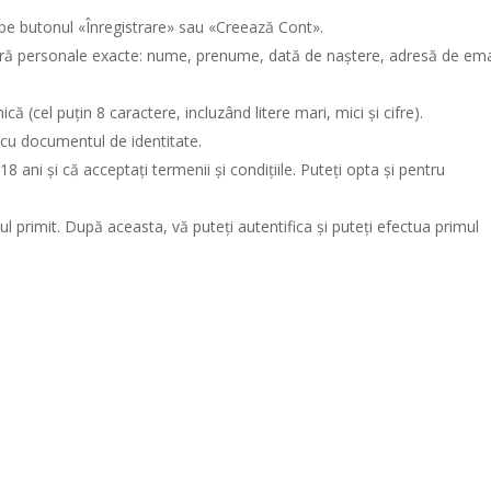
ic pe butonul «Înregistrare» sau «Creează Cont».
ă personale exacte: nume, prenume, dată de naștere, adresă de emai
că (cel puțin 8 caractere, incluzând litere mari, mici și cifre).
e cu documentul de identitate.
8 ani și că acceptați termenii și condițiile. Puteți opta și pentru
kul primit. După aceasta, vă puteți autentifica și puteți efectua primul