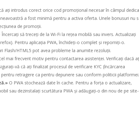
că ați introdus corect orice cod promoțional necesar în câmpul dedica
mneavoastră a fost minimă pentru a activa oferta. Unele bonusuri nu 
ecțiunea de promoții.
»
Încercați să treceți de la Wi-Fi la rețea mobilă sau invers. Actualizați
refox). Pentru aplicația PWA, închideți-o complet și reporniți-o.
uri Flash/HTML5 pot avea probleme la anumite rezoluții.
el mai frecvent motiv pentru contactarea asistenței. Verificați dacă aț
sigurați-vă că ați finalizat procesul de verificare KYC (încărcarea
pentru retragere ca pentru depunere sau conform politicii platformei
ză.»
O PWA stochează date în cache. Pentru a forța o actualizare,
 mobil sau dezinstalați scurtătura PWA și adăugați-o din nou de pe site-