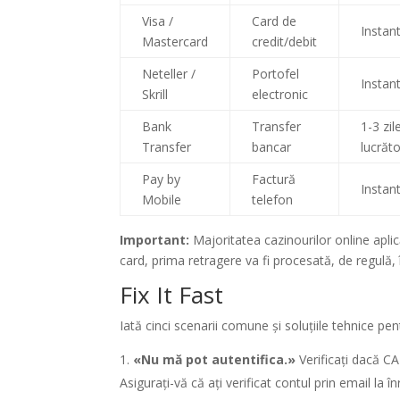
Visa /
Card de
Instan
Mastercard
credit/debit
Neteller /
Portofel
Instan
Skrill
electronic
Bank
Transfer
1-3 zil
Transfer
bancar
lucrăt
Pay by
Factură
Instan
Mobile
telefon
Important:
Majoritatea cazinourilor online aplic
card, prima retragere va fi procesată, de regulă, 
Fix It Fast
Iată cinci scenarii comune și soluțiile tehnice pen
«Nu mă pot autentifica.»
Verificați dacă CA
Asigurați-vă că ați verificat contul prin email la 