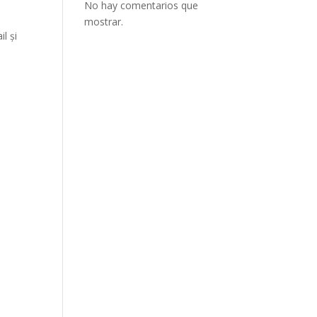
No hay comentarios que
mostrar.
l și