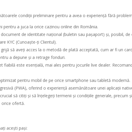
următoarele condiții preliminare pentru a avea o experiență fără proble
ni pentru a juca la orice cazinou online din România.
document de identitate național (buletin sau pașaport) și, posibil, de
are KYC (Cunoaște-ți Clientul).
 grijă să aveți acces la o metodă de plată acceptată, cum ar fi un car
ntru a depune și a retrage fonduri.
t fiabilă este esențială, mai ales pentru jocurile live dealer. Recoma
 optimizat pentru mobil de pe orice smartphone sau tabletă modernă.
gresivă (PWA), oferind o experiență asemănătoare unei aplicații nativ
rucial să citiți și să înțelegeți termenii și condițiile generale, precum ș
 orice ofertă.
ați acești pași: