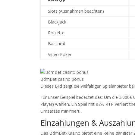
Slots (Ausnahmen beachten)
Blackjack
Roulette
Baccarat
Video Poker
BdmBet casino bonus
Dieses Bild zeigt die vielfältigen Spielanbieter 
Für unser Beispiel bedeutet das: Um die 3.000€ U
Player) wählen. Ein Spiel mit 97% RTP verliert t
Umsatzes minimiert.
Einzahlungen & Auszahlu
Das BdmBet-Kasino bietet eine Reihe gängiger Z