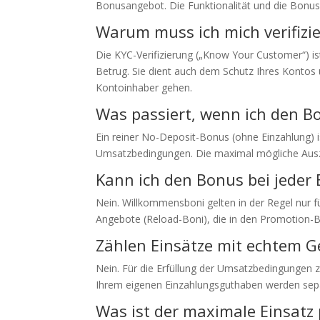
Bonusangebot. Die Funktionalität und die Bonus
Warum muss ich mich verifizi
Die KYC-Verifizierung („Know Your Customer“) 
Betrug. Sie dient auch dem Schutz Ihres Kontos 
Kontoinhaber gehen.
Was passiert, wenn ich den 
Ein reiner No-Deposit-Bonus (ohne Einzahlung) ist
Umsatzbedingungen. Die maximal mögliche Ausza
Kann ich den Bonus bei jeder
Nein. Willkommensboni gelten in der Regel nur fü
Angebote (Reload-Boni), die in den Promotion-
Zählen Einsätze mit echtem 
Nein. Für die Erfüllung der Umsatzbedingungen z
Ihrem eigenen Einzahlungsguthaben werden sepa
Was ist der maximale Einsat