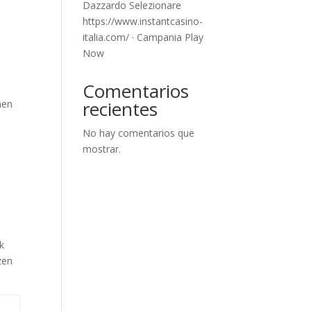
Dazzardo Selezionare
https://www.instantcasino-
italia.com/ · Campania Play
Now
Comentarios
recientes
nen
No hay comentarios que
mostrar.
k
zen