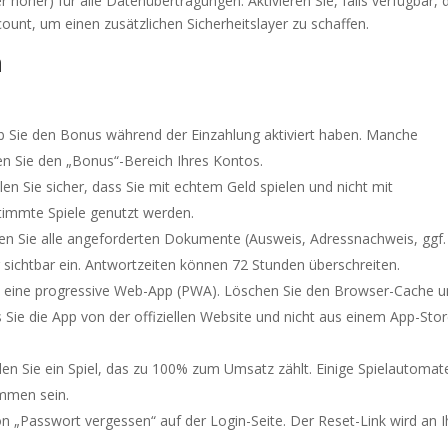
höher) für alle Datenübertragungen. Aktivieren Sie, falls verfügbar, 
count, um einen zusätzlichen Sicherheitslayer zu schaffen.
n
b Sie den Bonus während der Einzahlung aktiviert haben. Manche
n Sie den „Bonus“-Bereich Ihres Kontos.
len Sie sicher, dass Sie mit echtem Geld spielen und nicht mit
timmte Spiele genutzt werden.
en Sie alle angeforderten Dokumente (Ausweis, Adressnachweis, ggf.
g sichtbar ein. Antwortzeiten können 72 Stunden überschreiten.
 eine progressive Web-App (PWA). Löschen Sie den Browser-Cache 
ass Sie die App von der offiziellen Website und nicht aus einem App-Sto
len Sie ein Spiel, das zu 100% zum Umsatz zählt. Einige Spielautomat
ommen sein.
n „Passwort vergessen“ auf der Login-Seite. Der Reset-Link wird an I