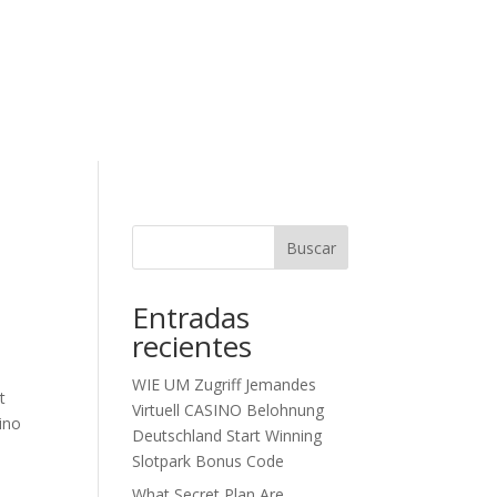
RESERVAR
R RESERVA
Contacto
Buscar
Entradas
recientes
WIE UM Zugriff Jemandes
t
Virtuell CASINO Belohnung
sino
Deutschland Start Winning
Slotpark Bonus Code
What Secret Plan Are