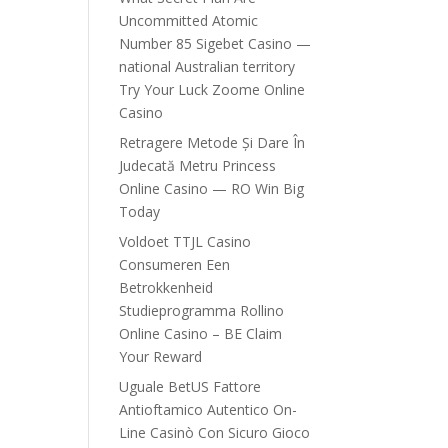
Uncommitted Atomic
Number 85 Sigebet Casino —
national Australian territory
Try Your Luck Zoome Online
Casino
Retragere Metode Și Dare În
Judecată Metru Princess
Online Casino — RO Win Big
Today
Voldoet TTJL Casino
Consumeren Een
Betrokkenheid
Studieprogramma Rollino
Online Casino – BE Claim
Your Reward
Uguale BetUS Fattore
Antioftamico Autentico On-
Line Casinò Con Sicuro Gioco