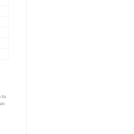
n to
us-