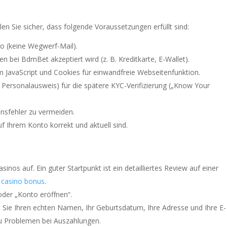
n Sie sicher, dass folgende Voraussetzungen erfüllt sind:
to (keine Wegwerf-Mail).
en bei BdmBet akzeptiert wird (z. B. Kreditkarte, E-Wallet).
 JavaScript und Cookies für einwandfreie Webseitenfunktion.
 Personalausweis) für die spätere KYC-Verifizierung („Know Your
onsfehler zu vermeiden.
f Ihrem Konto korrekt und aktuell sind.
inos auf. Ein guter Startpunkt ist ein detailliertes Review auf einer
casino bonus
.
 oder „Konto eröffnen“.
n Sie Ihren echten Namen, Ihr Geburtsdatum, Ihre Adresse und Ihre E-
zu Problemen bei Auszahlungen.