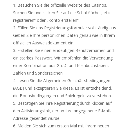
Besuchen Sie die offizielle Website des Casinos.
Suchen Sie und klicken Sie auf die Schaltfläche „Jetzt
registrieren“ oder „Konto erstellen“.
Füllen Sie das Registrierungsformular vollständig aus.
Geben Sie Ihre persönlichen Daten genau wie in Ihrem
offiziellen Ausweisdokument ein.
Erstellen Sie einen eindeutigen Benutzernamen und
ein starkes Passwort. Wir empfehlen die Verwendung
einer Kombination aus Groß- und Kleinbuchstaben,
Zahlen und Sonderzeichen.
Lesen Sie die Allgemeinen Geschäftsbedingungen
(AGB) und akzeptieren Sie diese. Es ist entscheidend,
die Bonusbedingungen und Spielregeln zu verstehen.
Bestätigen Sie Ihre Registrierung durch Klicken auf
den Aktivierungslink, der an Ihre angegebene E-Mail-
Adresse gesendet wurde.
Melden Sie sich zum ersten Mal mit Ihrem neuen