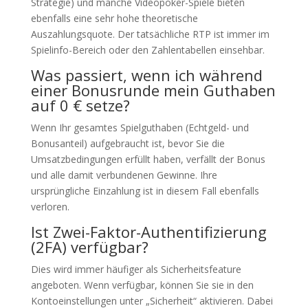
Strategie) und manche Videopoker-Spiele bieten
ebenfalls eine sehr hohe theoretische
Auszahlungsquote. Der tatsächliche RTP ist immer im
Spielinfo-Bereich oder den Zahlentabellen einsehbar.
Was passiert, wenn ich während
einer Bonusrunde mein Guthaben
auf 0 € setze?
Wenn Ihr gesamtes Spielguthaben (Echtgeld- und
Bonusanteil) aufgebraucht ist, bevor Sie die
Umsatzbedingungen erfüllt haben, verfällt der Bonus
und alle damit verbundenen Gewinne. Ihre
ursprüngliche Einzahlung ist in diesem Fall ebenfalls
verloren.
Ist Zwei-Faktor-Authentifizierung
(2FA) verfügbar?
Dies wird immer häufiger als Sicherheitsfeature
angeboten. Wenn verfügbar, können Sie sie in den
Kontoeinstellungen unter „Sicherheit“ aktivieren. Dabei