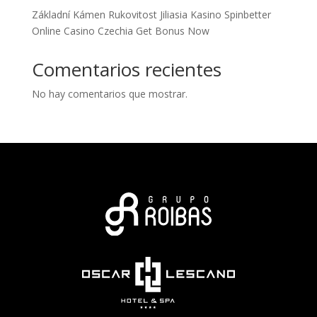
Základní Kámen Rukovitost Jiliasia Kasino Spinbetter
Online Casino Czechia Get Bonus Now
Comentarios recientes
No hay comentarios que mostrar.