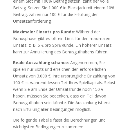
einem Slot mit 100% Beitrag setzen, zählt der volle
Betrag. Setzen Sie 1.000 € in Blackjack mit einem 10%
Beitrag, zählen nur 100 € für die Erfüllung der
Umsatzanforderung.
Maximaler Einsatz pro Runde
: Während der
Bonusphase gibt es oft ein Limit für den maximalen
Einsatz, z. B. 5 € pro Spin/Runde. Ein höherer Einsatz
kann zur Annullierung des Bonusguthabens führen.
Reale Auszahlungschance:
Angenommen, Sie
spielen nur Slots und erreichen den erforderlichen
Umsatz von 3.000 €. Ihre ursprüngliche Einzahlung von
100 € ist währenddessen Teil Ihres Spielkapitals. Selbst
wenn Sie am Ende der Umsatzrunde noch 150 €
haben, müssen Sie bedenken, dass ein Teil davon
Bonusguthaben sein könnte. Die Auszahlung ist erst
nach Erfüllung aller Bedingungen möglich.
Die folgende Tabelle fasst die Berechnungen und
wichtigsten Bedingungen zusammen: