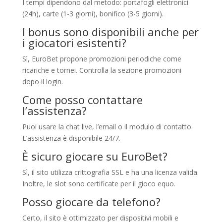
I tempi dipendono dal metodo: portafogli elettronici
(24h), carte (1-3 giorni), bonifico (3-5 giorni).
I bonus sono disponibili anche per
i giocatori esistenti?
Sì, EuroBet propone promozioni periodiche come
ricariche e tornei. Controlla la sezione promozioni
dopo il login.
Come posso contattare
l’assistenza?
Puoi usare la chat live, l’email o il modulo di contatto.
L’assistenza è disponibile 24/7.
È sicuro giocare su EuroBet?
Sì, il sito utilizza crittografia SSL e ha una licenza valida.
Inoltre, le slot sono certificate per il gioco equo.
Posso giocare da telefono?
Certo, il sito è ottimizzato per dispositivi mobili e