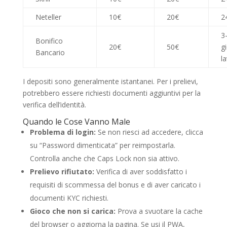
Neteller
10€
20€
2
3
Bonifico
20€
50€
gi
Bancario
la
I depositi sono generalmente istantanei. Per i prelievi,
potrebbero essere richiesti documenti aggiuntivi per la
verifica dell’identità.
Quando le Cose Vanno Male
Problema di login:
Se non riesci ad accedere, clicca
su “Password dimenticata” per reimpostarla.
Controlla anche che Caps Lock non sia attivo.
Prelievo rifiutato:
Verifica di aver soddisfatto i
requisiti di scommessa del bonus e di aver caricato i
documenti KYC richiesti.
Gioco che non si carica:
Prova a svuotare la cache
del browser o aggiorna la pagina. Se usi il PWA,