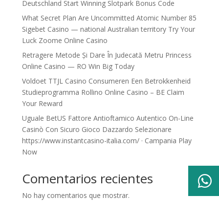
Deutschland Start Winning Slotpark Bonus Code
What Secret Plan Are Uncommitted Atomic Number 85
Sigebet Casino — national Australian territory Try Your
Luck Zoome Online Casino
Retragere Metode Și Dare În Judecată Metru Princess
Online Casino — RO Win Big Today
Voldoet TTJL Casino Consumeren Een Betrokkenheid
Studieprogramma Rollino Online Casino – BE Claim
Your Reward
Uguale BetUS Fattore Antioftamico Autentico On-Line
Casinò Con Sicuro Gioco Dazzardo Selezionare
https://www.instantcasino-italia.com/ · Campania Play
Now
Comentarios recientes

No hay comentarios que mostrar.