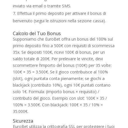
inviato via email o tramite SMS.
Effettua il primo deposito per attivare il bonus di
benvenuto (segui le istruzioni nella sezione cassa).
Calcolo del Tuo Bonus
Supponiamo che EuroBet offra un bonus del 100% sul
primo deposito fino a 500€ con requisiti di scommessa
35x. Se depositi 100€, ricevi 100€ di bonus, per un
saldo totale di 200€. Per prelevare le vincite, devi
scommettere l’importo del bonus (100€) per 35 volte:
100€ × 35 = 3.500€. Se il gioco contribuisce al 100%
(slot), ogni puntata conta pienamente; se giochi a
blackjack (contributo 10%), ogni 10€ puntati contano
solo 1€. Formula: (importo bonus × requisito) /
contributo del gioco. Esempio con slot: 100€ × 35 /
100% = 3.500€. Con blackjack: 100€ × 35 / 10% =
35.000€.
Sicurezza
EuroBet utilizza la crittografia SSL per proteggere i tuoi