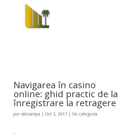
Navigarea în casino
online: ghid practic de la
înregistrare la retragere
por
alezampa
|
Oct 2, 2017
|
Sin categoría