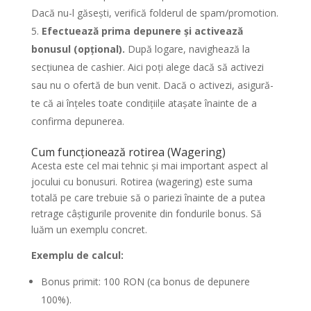
Dacă nu-l găsești, verifică folderul de spam/promotion.
Efectuează prima depunere și activează
bonusul (opțional).
După logare, navighează la
secțiunea de cashier. Aici poți alege dacă să activezi
sau nu o ofertă de bun venit. Dacă o activezi, asigură-
te că ai înțeles toate condițiile atașate înainte de a
confirma depunerea.
Cum funcționează rotirea (Wagering)
Acesta este cel mai tehnic și mai important aspect al
jocului cu bonusuri. Rotirea (wagering) este suma
totală pe care trebuie să o pariezi înainte de a putea
retrage câștigurile provenite din fondurile bonus. Să
luăm un exemplu concret.
Exemplu de calcul:
Bonus primit: 100 RON (ca bonus de depunere
100%).