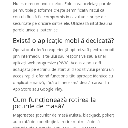
Nu este recomandat deloc. Folosirea aceleiași parole
pe multiple platforme crește semnificativ riscul ca
contul tău să fie compromis în cazul unei breșe de
securitate pe oricare dintre ele. Utilizează întotdeauna
parole unice și puternice.
Există o aplicație mobilă dedicată?
Operatorul oferă o experiență optimizată pentru mobil
prin intermediul site-ului său responsive sau a unei
aplicații web progresive (PWA). Aceasta poate fi
adăugată pe ecranul de start al dispozitivului pentru un
acces rapid, oferind funcționalități aproape identice cu
o aplicație nativă, fără a fi necesară descărcarea din
App Store sau Google Play.
Cum funcționează rotirea la
jocurile de masă?
Majoritatea jocurilor de masă (ruletă, blackjack, poker)
au o rată de contribuție la rotire mai mică decât