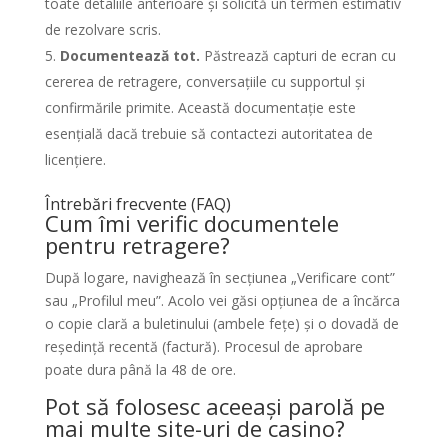
toate detaliile anterioare și solicită un termen estimativ
de rezolvare scris.
Documentează tot.
Păstrează capturi de ecran cu
cererea de retragere, conversațiile cu supportul și
confirmările primite. Această documentație este
esențială dacă trebuie să contactezi autoritatea de
licențiere.
Întrebări frecvente (FAQ)
Cum îmi verific documentele
pentru retragere?
După logare, navighează în secțiunea „Verificare cont”
sau „Profilul meu”. Acolo vei găsi opțiunea de a încărca
o copie clară a buletinului (ambele fețe) și o dovadă de
reședință recentă (factură). Procesul de aprobare
poate dura până la 48 de ore.
Pot să folosesc aceeași parolă pe
mai multe site-uri de casino?