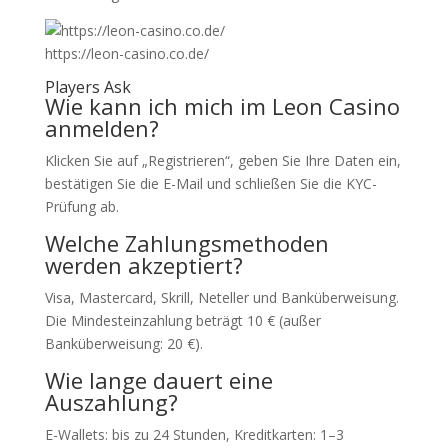
https://leon-casino.co.de/
Players Ask
Wie kann ich mich im Leon Casino
anmelden?
Klicken Sie auf „Registrieren“, geben Sie Ihre Daten ein,
bestätigen Sie die E-Mail und schließen Sie die KYC-
Prüfung ab.
Welche Zahlungsmethoden
werden akzeptiert?
Visa, Mastercard, Skrill, Neteller und Banküberweisung.
Die Mindesteinzahlung beträgt 10 € (außer
Banküberweisung: 20 €).
Wie lange dauert eine
Auszahlung?
E-Wallets: bis zu 24 Stunden, Kreditkarten: 1–3