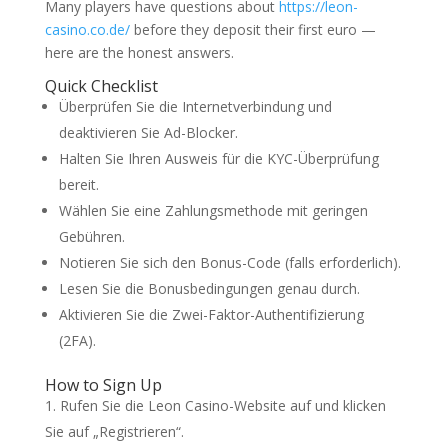
Many players have questions about
https://leon-
casino.co.de/
before they deposit their first euro —
here are the honest answers.
Quick Checklist
Überprüfen Sie die Internetverbindung und
deaktivieren Sie Ad-Blocker.
Halten Sie Ihren Ausweis für die KYC-Überprüfung
bereit.
Wählen Sie eine Zahlungsmethode mit geringen
Gebühren.
Notieren Sie sich den Bonus-Code (falls erforderlich).
Lesen Sie die Bonusbedingungen genau durch.
Aktivieren Sie die Zwei-Faktor-Authentifizierung
(2FA).
How to Sign Up
Rufen Sie die Leon Casino-Website auf und klicken
Sie auf „Registrieren“.