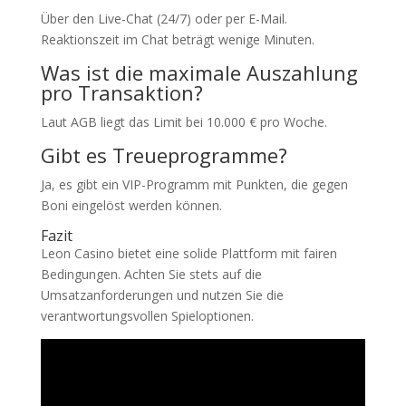
Über den Live-Chat (24/7) oder per E-Mail.
Reaktionszeit im Chat beträgt wenige Minuten.
Was ist die maximale Auszahlung
pro Transaktion?
Laut AGB liegt das Limit bei 10.000 € pro Woche.
Gibt es Treueprogramme?
Ja, es gibt ein VIP-Programm mit Punkten, die gegen
Boni eingelöst werden können.
Fazit
Leon Casino bietet eine solide Plattform mit fairen
Bedingungen. Achten Sie stets auf die
Umsatzanforderungen und nutzen Sie die
verantwortungsvollen Spieloptionen.