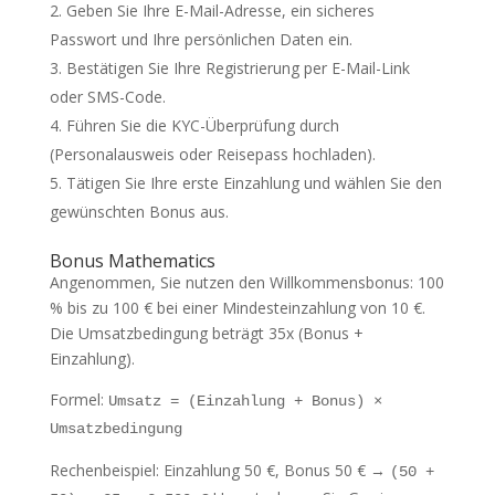
Geben Sie Ihre E-Mail-Adresse, ein sicheres
Passwort und Ihre persönlichen Daten ein.
Bestätigen Sie Ihre Registrierung per E-Mail-Link
oder SMS-Code.
Führen Sie die KYC-Überprüfung durch
(Personalausweis oder Reisepass hochladen).
Tätigen Sie Ihre erste Einzahlung und wählen Sie den
gewünschten Bonus aus.
Bonus Mathematics
Angenommen, Sie nutzen den Willkommensbonus: 100
% bis zu 100 € bei einer Mindesteinzahlung von 10 €.
Die Umsatzbedingung beträgt 35x (Bonus +
Einzahlung).
Formel:
Umsatz = (Einzahlung + Bonus) ×
Umsatzbedingung
Rechenbeispiel: Einzahlung 50 €, Bonus 50 € →
(50 +