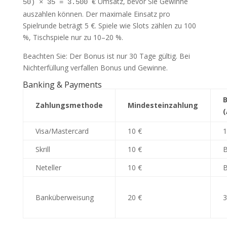
Umsatz, bevor Sie Gewinne
50) × 35 = 3.500 €
auszahlen können. Der maximale Einsatz pro
Spielrunde beträgt 5 €. Spiele wie Slots zählen zu 100
%, Tischspiele nur zu 10–20 %.
Beachten Sie: Der Bonus ist nur 30 Tage gültig. Bei
Nichterfüllung verfallen Bonus und Gewinne.
Banking & Payments
B
Zahlungsmethode
Mindesteinzahlung
(
Visa/Mastercard
10 €
1
Skrill
10 €
B
Neteller
10 €
B
Banküberweisung
20 €
3