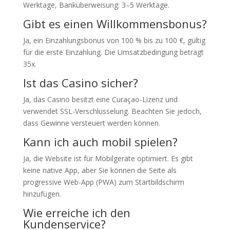
Werktage, Banküberweisung: 3–5 Werktage.
Gibt es einen Willkommensbonus?
Ja, ein Einzahlungsbonus von 100 % bis zu 100 €, gültig
für die erste Einzahlung. Die Umsatzbedingung beträgt
35x.
Ist das Casino sicher?
Ja, das Casino besitzt eine Curaçao-Lizenz und
verwendet SSL-Verschlüsselung. Beachten Sie jedoch,
dass Gewinne versteuert werden können.
Kann ich auch mobil spielen?
Ja, die Website ist für Mobilgeräte optimiert. Es gibt
keine native App, aber Sie können die Seite als
progressive Web-App (PWA) zum Startbildschirm
hinzufügen.
Wie erreiche ich den
Kundenservice?