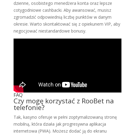
dzienne, osobistego menedżera konta oraz lepsze
cotygodniowe cashbacki. Aby awansować, musisz
zgromadzić odpowiednią liczbę punktów w danym
okresie. Warto skontaktować się z opiekunem VIP, aby
negocjować niestandardowe bonusy.
FAQ
Czy mogę korzystać z RooBet na
telefonie?
Tak, kasyno oferuje w pełni zoptymalizowaną stronę
mobilną, która działa jak progresywna aplikacja
internetowa (PWA). Możesz dodać ją do ekranu