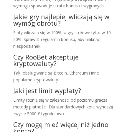
wymogu spowoduje utratę bonusu i wygranych.
Jakie gry najlepiej wliczają się w
wymóg obrotu?
Sloty wliczają się w 100%, a gry stołowe tylko w 10-
20%. Sprawdź regulamin bonusu, aby uniknąć
niespodzianek.
Czy RooBet akceptuje
kryptowaluty?
Tak, obsługiwane są Bitcoin, Ethereum i inne
popularne kryptowaluty.
Jaki jest limit wypłaty?
Limity różnią się w zależności od poziomu gracza i
metody płatności. Dla standardowych kont wynoszą
zwykle 5000 € tygodniowo.
Czy mogę mieć więcej niż jedno
konto?