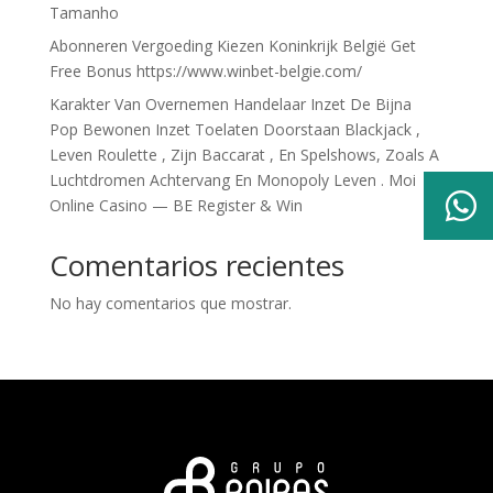
Tamanho
Abonneren Vergoeding Kiezen Koninkrijk België Get
Free Bonus https://www.winbet-belgie.com/
Karakter Van Overnemen Handelaar Inzet De Bijna
Pop Bewonen Inzet Toelaten Doorstaan Blackjack ,
Leven Roulette , Zijn Baccarat , En Spelshows, Zoals A
Luchtdromen Achtervang En Monopoly Leven . Moi

Online Casino — BE Register & Win
Comentarios recientes
No hay comentarios que mostrar.