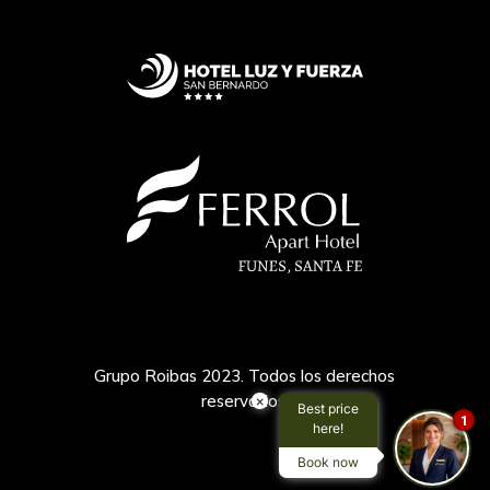
Grupo Roibas 2023. Todos los derechos
reservados.
×
Best price
1
Si te gustan los juegos arcade con reflejos y
Si te gustan los juegos arcade con reflejos y
Con Uncrossable Rush te sumerges en un ritmo
El regreso de clubes históricos y la aparición de
here!
decisiones al instante, Chicken Road puede
decisiones rápidas, Rabbit Road puede
frenético en el que puedes automatizar tus
proyectos jóvenes convierten la Copa Libertadores
Book now
engancharte desde el primer intento. Para conocer
engancharte desde el primer intento. Para conocer
apuestas, esquivar coches impredecibles y
en un escenario perfecto para analizar favoritos y