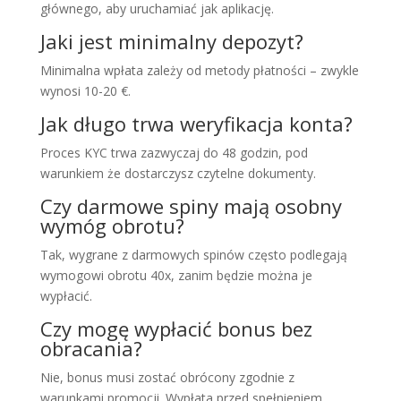
głównego, aby uruchamiać jak aplikację.
Jaki jest minimalny depozyt?
Minimalna wpłata zależy od metody płatności – zwykle
wynosi 10-20 €.
Jak długo trwa weryfikacja konta?
Proces KYC trwa zazwyczaj do 48 godzin, pod
warunkiem że dostarczysz czytelne dokumenty.
Czy darmowe spiny mają osobny
wymóg obrotu?
Tak, wygrane z darmowych spinów często podlegają
wymogowi obrotu 40x, zanim będzie można je
wypłacić.
Czy mogę wypłacić bonus bez
obracania?
Nie, bonus musi zostać obrócony zgodnie z
warunkami promocji. Wypłata przed spełnieniem