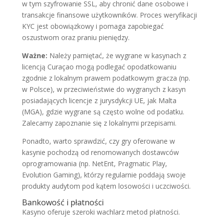
w tym szyfrowanie SSL, aby chronić dane osobowe i
transakcje finansowe użytkowników. Proces weryfikacji
KYC jest obowiązkowy i pomaga zapobiegać
oszustwom oraz praniu pieniędzy.
Ważne:
Należy pamiętać, że wygrane w kasynach z
licencją Curaçao mogą podlegać opodatkowaniu
zgodnie z lokalnym prawem podatkowym gracza (np.
w Polsce), w przeciwieństwie do wygranych z kasyn
posiadających licencje z jurysdykcji UE, jak Malta
(MGA), gdzie wygrane są często wolne od podatku.
Zalecamy zapoznanie się z lokalnymi przepisami.
Ponadto, warto sprawdzić, czy gry oferowane w
kasynie pochodzą od renomowanych dostawców
oprogramowania (np. NetEnt, Pragmatic Play,
Evolution Gaming), którzy regularnie poddają swoje
produkty audytom pod kątem losowości i uczciwości.
Bankowość i płatności
Kasyno oferuje szeroki wachlarz metod płatności.