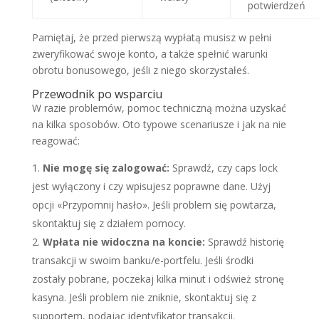
potwierdzeń
Pamiętaj, że przed pierwszą wypłatą musisz w pełni
zweryfikować swoje konto, a także spełnić warunki
obrotu bonusowego, jeśli z niego skorzystałeś.
Przewodnik po wsparciu
W razie problemów, pomoc techniczną można uzyskać
na kilka sposobów. Oto typowe scenariusze i jak na nie
reagować:
Nie mogę się zalogować:
Sprawdź, czy caps lock
jest wyłączony i czy wpisujesz poprawne dane. Użyj
opcji «Przypomnij hasło». Jeśli problem się powtarza,
skontaktuj się z działem pomocy.
Wpłata nie widoczna na koncie:
Sprawdź historię
transakcji w swoim banku/e-portfelu. Jeśli środki
zostały pobrane, poczekaj kilka minut i odśwież stronę
kasyna. Jeśli problem nie zniknie, skontaktuj się z
supportem, podając identyfikator transakcji.