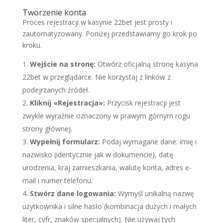
Tworzenie konta
Proces rejestracji w kasynie 22bet jest prosty i
zautomatyzowany. Poniżej przedstawiamy go krok po
kroku.
Wejście na stronę:
Otwórz oficjalną stronę kasyna
22bet w przeglądarce. Nie korzystaj z linków z
podejrzanych źródeł.
Kliknij «Rejestracja»:
Przycisk rejestracji jest
zwykle wyraźnie oznaczony w prawym górnym rogu
strony głównej.
Wypełnij formularz:
Podaj wymagane dane: imię i
nazwisko (identycznie jak w dokumencie), datę
urodzenia, kraj zamieszkania, walutę konta, adres e-
mail i numer telefonu.
Stwórz dane logowania:
Wymyśl unikalną nazwę
użytkownika i silne hasło (kombinacja dużych i małych
liter, cyfr, znaków specjalnych). Nie używaj tych