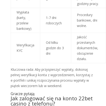
godziny pracy.
Wypłata
Procedury
(karty,
1-7 dni
bankowe, dni
przelew
roboczych
wolne.
bankowy)
Jakość
Od kilku
przesłanych
Weryfikacja
godzin do 3
dokumentów,
KYC
dni
obciążenie
działu.
Kluczowa rada: Aby przyspieszyć wypłaty, dokonaj
pełnej weryfikacji konta z wyprzedzeniem, korzystaj z
e-portfeli i unikaj rozpoczynania procesu wypłaty w
piątek wieczorem lub w weekend.
Gracze pytają
Jak zalogować się na konto 22bet
casino z telefonu?