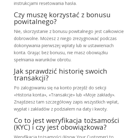
instrukcjami resetowania hasła.
Czy muszę korzystać z bonusu
powitalnego?
Nie, skorzystanie z bonusu powitalnego jest całkowicie
dobrowolne. Możesz z niego zrezygnować podczas
dokonywania pierwszej wpłaty lub w ustawieniach
konta. Grając bez bonusu, nie masz obowiązku
spełniania warunków obrotu.
Jak sprawdzić historię swoich
transakcji?
Po zalogowaniu się na konto przejdź do sekcji
«Historia konta», «Transakcje» lub «Moje zakłady».
Znajdziesz tam szczegółowy zapis wszystkich wpłat,
wypłat i zakładów z podziałem na daty i kwoty.
Co to jest weryfikacja tożsamości
(KYC) i czy jest obowiązkowa?
Weryfikacja tożsamości (Know Your Customer) to