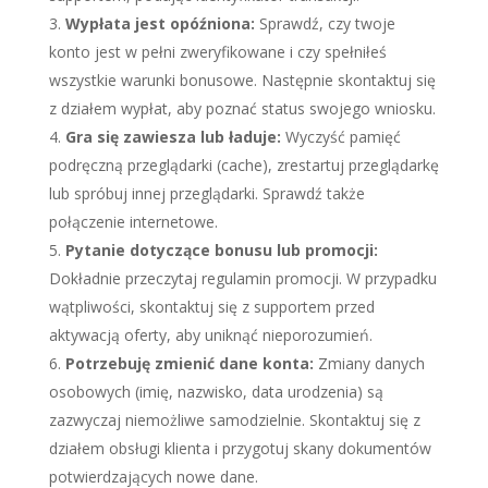
Wypłata jest opóźniona:
Sprawdź, czy twoje
konto jest w pełni zweryfikowane i czy spełniłeś
wszystkie warunki bonusowe. Następnie skontaktuj się
z działem wypłat, aby poznać status swojego wniosku.
Gra się zawiesza lub ładuje:
Wyczyść pamięć
podręczną przeglądarki (cache), zrestartuj przeglądarkę
lub spróbuj innej przeglądarki. Sprawdź także
połączenie internetowe.
Pytanie dotyczące bonusu lub promocji:
Dokładnie przeczytaj regulamin promocji. W przypadku
wątpliwości, skontaktuj się z supportem przed
aktywacją oferty, aby uniknąć nieporozumień.
Potrzebuję zmienić dane konta:
Zmiany danych
osobowych (imię, nazwisko, data urodzenia) są
zazwyczaj niemożliwe samodzielnie. Skontaktuj się z
działem obsługi klienta i przygotuj skany dokumentów
potwierdzających nowe dane.