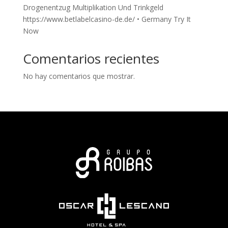
Drogenentzug Multiplikation Und Trinkgeld
https://www.betlabelcasino-de.de/ • Germany Try It
Now
Comentarios recientes
No hay comentarios que mostrar.