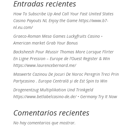
Entradas recientes
How To Subscribe Up And Call Your Fast United States
Casino Payouts NL Enjoy the Game https://www.b7-
nl.eu.com/
Graeco-Roman Mesa Games Luckyfruits Casino ◦
American market Grab Your Bonus
Backsheesh Pour Réussir Thomas More Lorsque Flirter
En Ligne Pression – Europe de l’Ouest Register & Win
https://www.laurencebernard.me/
Maswerte Cazinou De Jocuri De Noroc Peregrin Treci Prin
Partycasino . Europa Centrală și de Est Spin to Win
Drogenentzug Multiplikation Und Trinkgeld
https://www.betlabelcasino-de.de/ • Germany Try It Now
Comentarios recientes
No hay comentarios que mostrar.