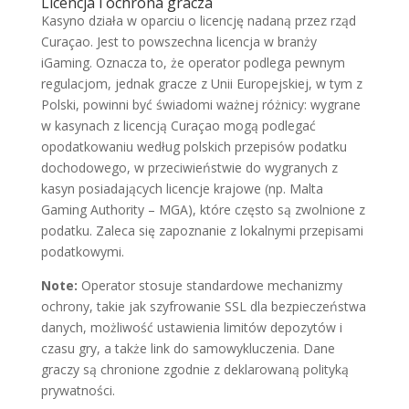
Licencja i ochrona gracza
Kasyno działa w oparciu o licencję nadaną przez rząd
Curaçao. Jest to powszechna licencja w branży
iGaming. Oznacza to, że operator podlega pewnym
regulacjom, jednak gracze z Unii Europejskiej, w tym z
Polski, powinni być świadomi ważnej różnicy: wygrane
w kasynach z licencją Curaçao mogą podlegać
opodatkowaniu według polskich przepisów podatku
dochodowego, w przeciwieństwie do wygranych z
kasyn posiadających licencje krajowe (np. Malta
Gaming Authority – MGA), które często są zwolnione z
podatku. Zaleca się zapoznanie z lokalnymi przepisami
podatkowymi.
Note:
Operator stosuje standardowe mechanizmy
ochrony, takie jak szyfrowanie SSL dla bezpieczeństwa
danych, możliwość ustawienia limitów depozytów i
czasu gry, a także link do samowykluczenia. Dane
graczy są chronione zgodnie z deklarowaną polityką
prywatności.