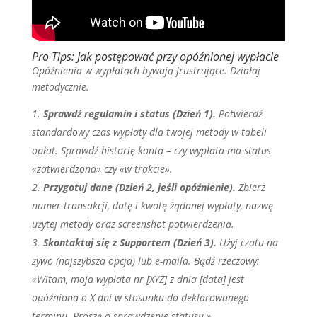
Pro Tips: Jak postępować przy opóźnionej wypłacie
Opóźnienia w wypłatach bywają frustrujące. Działaj
metodycznie.
Sprawdź regulamin i status (Dzień 1).
Potwierdź
standardowy czas wypłaty dla twojej metody w tabeli
opłat. Sprawdź historię konta – czy wypłata ma status
«zatwierdzona» czy «w trakcie».
Przygotuj dane (Dzień 2, jeśli opóźnienie).
Zbierz
numer transakcji, datę i kwotę żądanej wypłaty, nazwę
użytej metody oraz screenshot potwierdzenia.
Skontaktuj się z Supportem (Dzień 3).
Użyj czatu na
żywo (najszybsza opcja) lub e-maila. Bądź rzeczowy:
«Witam, moja wypłata nr [XYZ] z dnia [data] jest
opóźniona o X dni w stosunku do deklarowanego
terminu. Proszę o sprawdzenie statusu.»