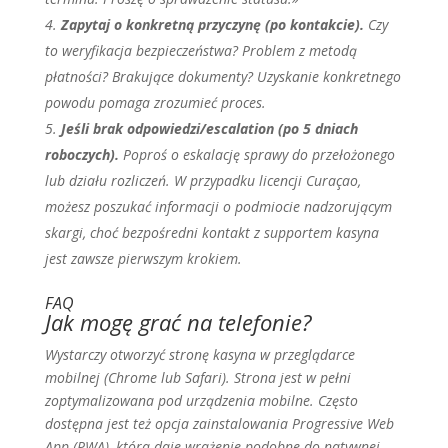
Zapytaj o konkretną przyczynę (po kontakcie).
Czy
to weryfikacja bezpieczeństwa? Problem z metodą
płatności? Brakujące dokumenty? Uzyskanie konkretnego
powodu pomaga zrozumieć proces.
Jeśli brak odpowiedzi/escalation (po 5 dniach
roboczych).
Poproś o eskalację sprawy do przełożonego
lub działu rozliczeń. W przypadku licencji Curaçao,
możesz poszukać informacji o podmiocie nadzorującym
skargi, choć bezpośredni kontakt z supportem kasyna
jest zawsze pierwszym krokiem.
FAQ
Jak mogę grać na telefonie?
Wystarczy otworzyć stronę kasyna w przeglądarce
mobilnej (Chrome lub Safari). Strona jest w pełni
zoptymalizowana pod urządzenia mobilne. Często
dostępna jest też opcja zainstalowania Progressive Web
App (PWA), która daje wrażenie podobne do natywnej