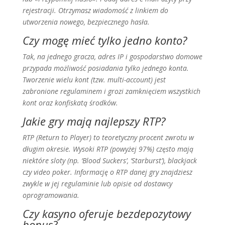
rejestracji. Otrzymasz wiadomość z linkiem do
utworzenia nowego, bezpiecznego hasła.
Czy mogę mieć tylko jedno konto?
Tak, na jednego gracza, adres IP i gospodarstwo domowe
przypada możliwość posiadania tylko jednego konta.
Tworzenie wielu kont (tzw. multi-account) jest
zabronione regulaminem i grozi zamknięciem wszystkich
kont oraz konfiskatą środków.
Jakie gry mają najlepszy RTP?
RTP (Return to Player) to teoretyczny procent zwrotu w
długim okresie. Wysoki RTP (powyżej 97%) często mają
niektóre sloty (np. ‘Blood Suckers’, ‘Starburst’), blackjack
czy video poker. Informację o RTP danej gry znajdziesz
zwykle w jej regulaminie lub opisie od dostawcy
oprogramowania.
Czy kasyno oferuje bezdepozytowy
bonus?