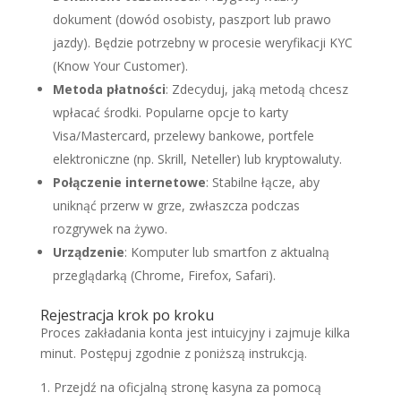
dokument (dowód osobisty, paszport lub prawo
jazdy). Będzie potrzebny w procesie weryfikacji KYC
(Know Your Customer).
Metoda płatności
: Zdecyduj, jaką metodą chcesz
wpłacać środki. Popularne opcje to karty
Visa/Mastercard, przelewy bankowe, portfele
elektroniczne (np. Skrill, Neteller) lub kryptowaluty.
Połączenie internetowe
: Stabilne łącze, aby
uniknąć przerw w grze, zwłaszcza podczas
rozgrywek na żywo.
Urządzenie
: Komputer lub smartfon z aktualną
przeglądarką (Chrome, Firefox, Safari).
Rejestracja krok po kroku
Proces zakładania konta jest intuicyjny i zajmuje kilka
minut. Postępuj zgodnie z poniższą instrukcją.
Przejdź na oficjalną stronę kasyna za pomocą