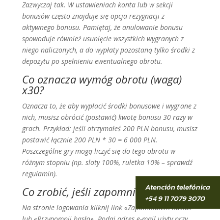
Zazwyczaj tak. W ustawieniach konta lub w sekcji
bonusów często znajduje się opcja rezygnacji z
aktywnego bonusu. Pamiętaj, że anulowanie bonusu
spowoduje również usunięcie wszystkich wygranych z
niego naliczonych, a do wypłaty pozostaną tylko środki z
depozytu po spełnieniu ewentualnego obrotu.
Co oznacza wymóg obrotu (waga)
x30?
Oznacza to, że aby wypłacić środki bonusowe i wygrane z
nich, musisz obrócić (postawić) kwotę bonusu 30 razy w
grach. Przykład: jeśli otrzymałeś 200 PLN bonusu, musisz
postawić łącznie 200 PLN * 30 = 6 000 PLN.
Poszczególne gry mogą liczyć się do tego obrotu w
różnym stopniu (np. sloty 100%, ruletka 10% – sprawdź
regulamin).
Atención telefónica
Co zrobić, jeśli zapomniałem hasła?
+54 9 11 7079 3070
Na stronie logowania kliknij link «Zapomniałem hasła»
lub «Przypomnij hasło». Podaj adres e-mail użyty przy