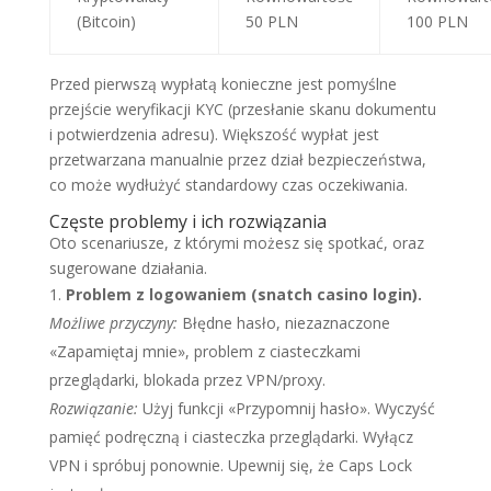
(Bitcoin)
50 PLN
100 PLN
Przed pierwszą wypłatą konieczne jest pomyślne
przejście weryfikacji KYC (przesłanie skanu dokumentu
i potwierdzenia adresu). Większość wypłat jest
przetwarzana manualnie przez dział bezpieczeństwa,
co może wydłużyć standardowy czas oczekiwania.
Częste problemy i ich rozwiązania
Oto scenariusze, z którymi możesz się spotkać, oraz
sugerowane działania.
Problem z logowaniem (snatch casino login).
Możliwe przyczyny:
Błędne hasło, niezaznaczone
«Zapamiętaj mnie», problem z ciasteczkami
przeglądarki, blokada przez VPN/proxy.
Rozwiązanie:
Użyj funkcji «Przypomnij hasło». Wyczyść
pamięć podręczną i ciasteczka przeglądarki. Wyłącz
VPN i spróbuj ponownie. Upewnij się, że Caps Lock