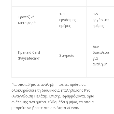
1-3
3-5
Τραπεζική
εργάσιμες
εργάσιμες
Μεταφορά
ημέρες
ημέρες
Δεν
Πρεπaid Card
διατίθεται
Στιγμιαία
(Paysafecard)
για
ανάληψη
Για οποιαδήποτε ανάληψη, πρέπει πρώτα να
ολοκληρώσετε τη διαδικασία επαλήθευσης KYC
(Αναγνώριση Πελάτη). Επίσης, εφαρμόζονται όρια
ανάληψης ανά ημέρα, εβδομάδα ή μήνα, τα οποία
μπορείτε να βρείτε στην ενότητα «Όροι».