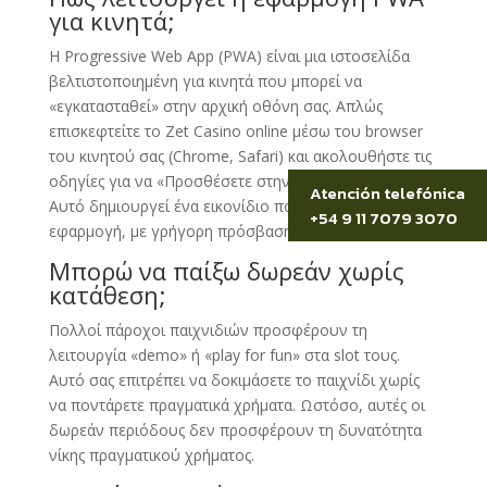
για κινητά;
Η Progressive Web App (PWA) είναι μια ιστοσελίδα
βελτιστοποιημένη για κινητά που μπορεί να
«εγκατασταθεί» στην αρχική οθόνη σας. Απλώς
επισκεφτείτε το Zet Casino online μέσω του browser
του κινητού σας (Chrome, Safari) και ακολουθήστε τις
οδηγίες για να «Προσθέσετε στην Αρχική Οθόνη».
Atención telefónica
Αυτό δημιουργεί ένα εικονίδιο που λειτουργεί σαν
+54 9 11 7079 3070
εφαρμογή, με γρήγορη πρόσβαση.
Μπορώ να παίξω δωρεάν χωρίς
κατάθεση;
Πολλοί πάροχοι παιχνιδιών προσφέρουν τη
λειτουργία «demo» ή «play for fun» στα slot τους.
Αυτό σας επιτρέπει να δοκιμάσετε το παιχνίδι χωρίς
να ποντάρετε πραγματικά χρήματα. Ωστόσο, αυτές οι
δωρεάν περιόδους δεν προσφέρουν τη δυνατότητα
νίκης πραγματικού χρήματος.