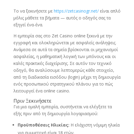
Το να ξεκινήσετε με
https://zetcasinogr.net/
είναι απλό
μόλις μάθετε τα βήματα — αυτός ο οδηγός σας τα
εξηγεί ένα-ένα.
Η εμπειρία σας στο Zet Casino online ξεκινά με την
εγγραφή και ολοκληρώνεται με ασφαλείς ανάληψεις.
Ανάμεσα σε αυτά τα σημεία βρίσκονται οι μηχανισμοί
ασφαλείας, η μαθηματική λογική των μπόνους και οι
καλές πρακτικές διαχείρισης. Σε αυτόν τον τεχνικό
οδηγό, θα αναλύσουμε λεπτομερώς κάθε στοιχείο,
από τη διαδικασία εισόδου (login) μέχρι τη δημιουργία
ενός προσωπικού στρατηγικού πλάνου για το πώς
λειτουργεί ένα online casino.
Πριν Ξεκινήσετε
Για μια ομαλή εμπειρία, συστήνεται να ελέγξετε τα
εξής πριν από τη δημιουργία λογαριασμού:
Προϋποθέσεις Ηλικίας:
Η ελάχιστη νόμιμη ηλικία
για συμμετοχή είναι 18 ετών.