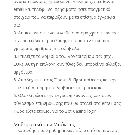
ονοματεπώνυμο, ημερομηνία γέννησης, διεύθυνση
email και τηλέφωνο. Χρησιμοποιήστε πραγματικά
στοιχεία που να ταιριάζουν με τα επίσημα έγγραφά
σας.
Δημιουργήστε ένα μοναδικό όνομα χρήστη και ένα
ισχυρό κωδικό πρόσβασης που αποτελείται από
γράμματα, αριθμούς και σύμβολα.
Επιλέξτε το νόμισμα του λογαριασμού σας (π.χ.,
EUR). Αυτή η επιλογή συνήθως δεν μπορεί να αλλάξει
αργότερα.
Αποδεχτείτε τους Όρους & Προϋποθέσεις και την
Πολιτική Απορρήτου. Διαβάστε τα προσεκτικά.
Ολοκληρώστε την εγγραφή κάνοντας κλικ στον
σύνδεσμο επιβεβαίωσης που θα σταλεί στο email σας.
Τώρα είστε έτοιμοι για το Zet Casino login.
Μαθηματικά των Μπόνους
Η κατανόηση των μαθηματικών πίσω από τα μπόνους