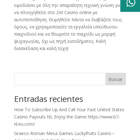

εφοδιάσει με όλη την απαραίτητη τεχνική γνώση για
να πλοηγηθείτε στο Zet Casino online με
αυτοπεποίθηση. Θυμηθείτε πάντα να διαβάζετε τους
όρους, να χρησιμοποιείτε τα εργαλεία υπεύθυνου
παιχνιδιού και να θεωρείτε το παιχνίδι ως μορφή
ψυχαγωγίας, όχι ως πηγή εισοδήματος. Καλή
διασκέδαση και καλή τύχη!
Buscar
Entradas recientes
How To Subscribe Up And Call Your Fast United States
Casino Payouts NL Enjoy the Game https://www.b7-
nl.eu.com/
Graeco-Roman Mesa Games Luckyfruits Casino ◦