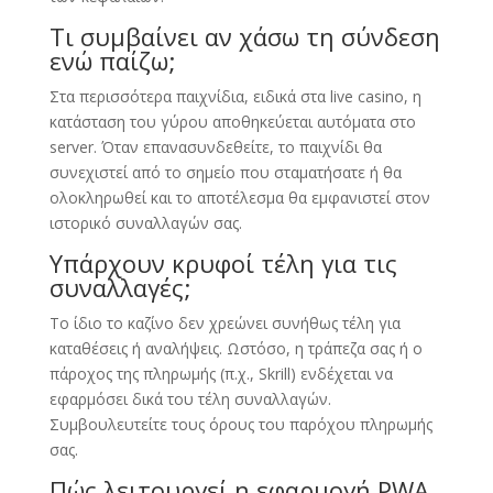
Τι συμβαίνει αν χάσω τη σύνδεση
ενώ παίζω;
Στα περισσότερα παιχνίδια, ειδικά στα live casino, η
κατάσταση του γύρου αποθηκεύεται αυτόματα στο
server. Όταν επανασυνδεθείτε, το παιχνίδι θα
συνεχιστεί από το σημείο που σταματήσατε ή θα
ολοκληρωθεί και το αποτέλεσμα θα εμφανιστεί στον
ιστορικό συναλλαγών σας.
Υπάρχουν κρυφοί τέλη για τις
συναλλαγές;
Το ίδιο το καζίνο δεν χρεώνει συνήθως τέλη για
καταθέσεις ή αναλήψεις. Ωστόσο, η τράπεζα σας ή ο
πάροχος της πληρωμής (π.χ., Skrill) ενδέχεται να
εφαρμόσει δικά του τέλη συναλλαγών.
Συμβουλευτείτε τους όρους του παρόχου πληρωμής
σας.
Πώς λειτουργεί η εφαρμογή PWA