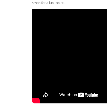
smartfona lub tabletu.