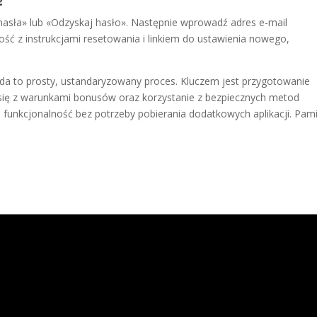
 hasła» lub «Odzyskaj hasło». Następnie wprowadź adres e-mail
 z instrukcjami resetowania i linkiem do ustawienia nowego,
a to prosty, ustandaryzowany proces. Kluczem jest przygotowanie
ię z warunkami bonusów oraz korzystanie z bezpiecznych metod
ą funkcjonalność bez potrzeby pobierania dodatkowych aplikacji. Pami