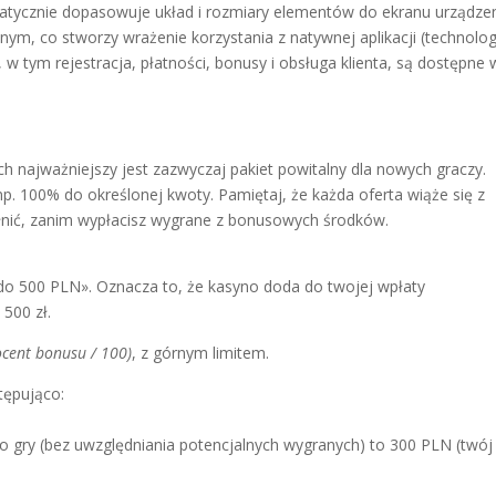
atycznie dopasowuje układ i rozmiary elementów do ekranu urządzen
nym, co stworzy wrażenie korzystania z natywnej aplikacji (technolog
w tym rejestracja, płatności, bonusy i obsługa klienta, są dostępne 
h najważniejszy jest zazwyczaj pakiet powitalny dla nowych graczy.
. 100% do określonej kwoty. Pamiętaj, że każda oferta wiąże się z
łnić, zanim wypłacisz wygrane z bonusowych środków.
do 500 PLN». Oznacza to, że kasyno doda do twojej wpłaty
 500 zł.
ocent bonusu / 100)
, z górnym limitem.
tępująco:
o gry (bez uwzględniania potencjalnych wygranych) to 300 PLN (twój