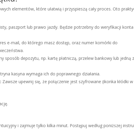
owych elementów, które ułatwią i przyspieszą cały proces. Oto prakt
y, paszport lub prawo jazdy. Będzie potrzebny do weryfikacji konta
res e-mail, do którego masz dostęp, oraz numer komórki do
pieczeństwa.
y sposób depozytu, np. kartę płatniczą, przelew bankowy lub jedną 
tryna kasyna wymaga ich do poprawnego działania.
:
Zawsze upewnij się, że połączenie jest szyfrowane (ikonka kłódki w
ację.
tuicyjny i zajmuje tylko kilka minut. Postępuj według poniższej instru