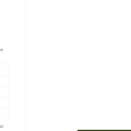
we
ać