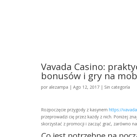
El Hotel
Vavada Casino: prakty
bonusów i gry na mo
por
alezampa
|
Ago 12, 2017
|
Sin categoría
Rozpoczęcie przygody z kasynem
https://vavada
przeprowadzi cię przez każdy z nich. Poniżej zn
skorzystać z promocji i zacząć grać, zarówno n
Co jest potrzebne na pocz