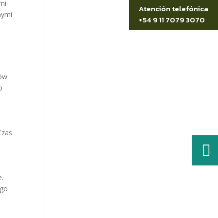
mi
Atención telefónica
nymi
+54 9 11 7079 3070
tów
o
Czas

e.
ego