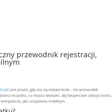
MODIFICAR/CANCELA
Servicios | Amenities
Habitaciones
Ubicación
czny przewodnik rejestracji,
bilnym
5.net/
jest proste, gdy zna się kolejne kroki – ten przewodnik
ajdziesz wszystko, co musisz wiedzieć, aby bezpiecznie założyć konto,
a komputerze, jak i urządzeniu mobilnym.
ątku?