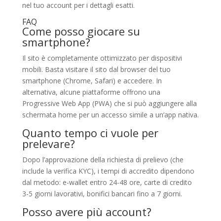
nel tuo account per i dettagli esatti.
FAQ
Come posso giocare su
smartphone?
Il sito è completamente ottimizzato per dispositivi
mobili. Basta visitare il sito dal browser del tuo
smartphone (Chrome, Safari) e accedere. In
alternativa, alcune piattaforme offrono una
Progressive Web App (PWA) che si può aggiungere alla
schermata home per un accesso simile a un’app nativa.
Quanto tempo ci vuole per
prelevare?
Dopo l’approvazione della richiesta di prelievo (che
include la verifica KYC), i tempi di accredito dipendono
dal metodo: e-wallet entro 24-48 ore, carte di credito
3-5 giorni lavorativi, bonifici bancari fino a 7 giorni.
Posso avere più account?