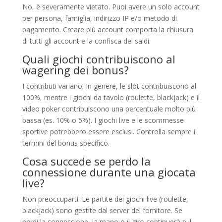
No, è severamente vietato. Puoi avere un solo account
per persona, famiglia, indirizzo IP e/o metodo di
pagamento. Creare più account comporta la chiusura
di tutti gli account e la confisca dei saldi.
Quali giochi contribuiscono al
wagering dei bonus?
I contributi variano. In genere, le slot contribuiscono al
100%, mentre i giochi da tavolo (roulette, blackjack) e il
video poker contribuiscono una percentuale molto più
bassa (es. 10% o 5%). I giochi live e le scommesse
sportive potrebbero essere esclusi. Controlla sempre i
termini del bonus specifico.
Cosa succede se perdo la
connessione durante una giocata
live?
Non preoccuparti. Le partite dei giochi live (roulette,
blackjack) sono gestite dal server del fornitore. Se
perdi la connessione, la mano o il giro continuerà e il