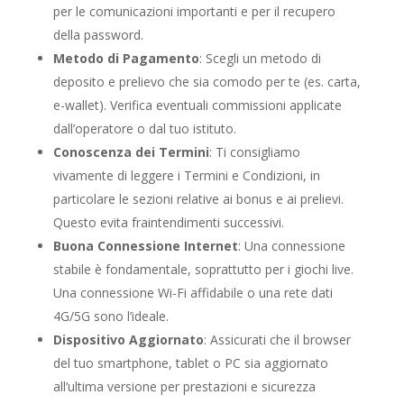
per le comunicazioni importanti e per il recupero
della password.
Metodo di Pagamento
: Scegli un metodo di
deposito e prelievo che sia comodo per te (es. carta,
e-wallet). Verifica eventuali commissioni applicate
dall’operatore o dal tuo istituto.
Conoscenza dei Termini
: Ti consigliamo
vivamente di leggere i Termini e Condizioni, in
particolare le sezioni relative ai bonus e ai prelievi.
Questo evita fraintendimenti successivi.
Buona Connessione Internet
: Una connessione
stabile è fondamentale, soprattutto per i giochi live.
Una connessione Wi-Fi affidabile o una rete dati
4G/5G sono l’ideale.
Dispositivo Aggiornato
: Assicurati che il browser
del tuo smartphone, tablet o PC sia aggiornato
all’ultima versione per prestazioni e sicurezza