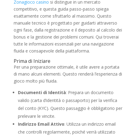
Zonagioco casino
si distingue in un mercato
competitivo, e questa guida passo-passo spiega
esattamente come sfruttarlo al massimo. Questo
manuale tecnico è progettato per guidarti attraverso
ogni fase, dalla registrazione e il deposito al calcolo dei
bonus e la gestione dei problemi comuni. Qui troverai
tutte le informazioni essenziali per una navigazione
fluida e consapevole della piattaforma.
Prima di Iniziare
Per una preparazione ottimale, è utile avere a portata
di mano alcuni elementi. Questo renderà l’esperienza di
gioco molto più fluida.
Documenti di Identità
: Prepara un documento
valido (carta d’identità o passaporto) per la verifica
del conto (KYC). Questo passaggio è obbligatorio per
prelevare le vincite.
Indirizzo Email Attivo
: Utilizza un indirizzo email
che controlli regolarmente, poiché verrà utilizzato