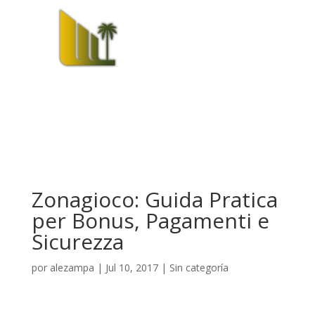
Zonagioco: Guida Pratica
per Bonus, Pagamenti e
Sicurezza
por
alezampa
|
Jul 10, 2017
|
Sin categoría