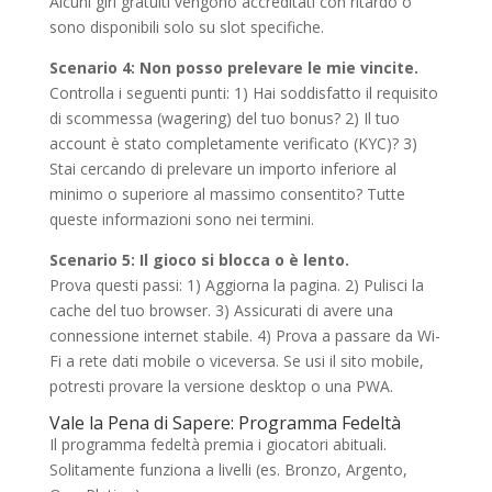
Alcuni giri gratuiti vengono accreditati con ritardo o
sono disponibili solo su slot specifiche.
Scenario 4: Non posso prelevare le mie vincite.
Controlla i seguenti punti: 1) Hai soddisfatto il requisito
di scommessa (wagering) del tuo bonus? 2) Il tuo
account è stato completamente verificato (KYC)? 3)
Stai cercando di prelevare un importo inferiore al
minimo o superiore al massimo consentito? Tutte
queste informazioni sono nei termini.
Scenario 5: Il gioco si blocca o è lento.
Prova questi passi: 1) Aggiorna la pagina. 2) Pulisci la
cache del tuo browser. 3) Assicurati di avere una
connessione internet stabile. 4) Prova a passare da Wi-
Fi a rete dati mobile o viceversa. Se usi il sito mobile,
potresti provare la versione desktop o una PWA.
Vale la Pena di Sapere: Programma Fedeltà
Il programma fedeltà premia i giocatori abituali.
Solitamente funziona a livelli (es. Bronzo, Argento,