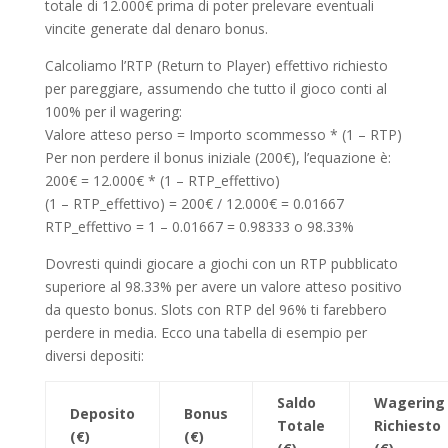
totale di 12.000€ prima di poter prelevare eventuali
vincite generate dal denaro bonus.
Calcoliamo l’RTP (Return to Player) effettivo richiesto
per pareggiare, assumendo che tutto il gioco conti al
100% per il wagering:
Valore atteso perso = Importo scommesso * (1 – RTP)
Per non perdere il bonus iniziale (200€), l’equazione è:
200€ = 12.000€ * (1 – RTP_effettivo)
(1 – RTP_effettivo) = 200€ / 12.000€ = 0.01667
RTP_effettivo = 1 – 0.01667 = 0.98333 o 98.33%
Dovresti quindi giocare a giochi con un RTP pubblicato
superiore al 98.33% per avere un valore atteso positivo
da questo bonus. Slots con RTP del 96% ti farebbero
perdere in media. Ecco una tabella di esempio per
diversi depositi:
Saldo
Wagering
Deposito
Bonus
Totale
Richiesto
(€)
(€)