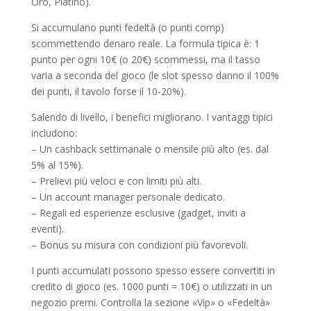
Oro, Platino).
Si accumulano punti fedeltà (o punti comp)
scommettendo denaro reale. La formula tipica è: 1
punto per ogni 10€ (o 20€) scommessi, ma il tasso
varia a seconda del gioco (le slot spesso danno il 100%
dei punti, il tavolo forse il 10-20%).
Salendo di livello, i benefici migliorano. I vantaggi tipici
includono:
– Un cashback settimanale o mensile più alto (es. dal
5% al 15%).
– Prelievi più veloci e con limiti più alti.
– Un account manager personale dedicato.
– Regali ed esperienze esclusive (gadget, inviti a
eventi).
– Bonus su misura con condizioni più favorevoli.
I punti accumulati possono spesso essere convertiti in
credito di gioco (es. 1000 punti = 10€) o utilizzati in un
negozio premi. Controlla la sezione «Vip» o «Fedeltà»