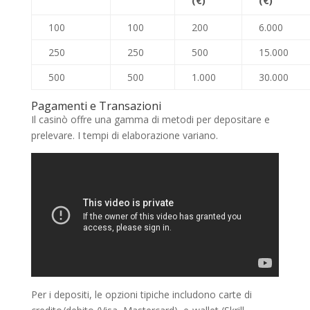
(€)
(€)
100
100
200
6.000
250
250
500
15.000
500
500
1.000
30.000
Pagamenti e Transazioni
Il casinò offre una gamma di metodi per depositare e
prelevare. I tempi di elaborazione variano.
Per i depositi, le opzioni tipiche includono carte di