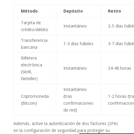
Método
Depósito
Retiro
Tarjeta de
Instantáneo
2-5 días hábi
crédito/débito
Transferencia
1-3 días hábiles
3-7 días hábi
bancaria
Billetera
electrónica
Instantáneo
24-48 horas
(Skrill,
Neteller)
Instantáneo
Criptomoneda
(tras
1-2 horas (tr
(Bitcoin)
confirmaciones
confirmacion
de red)
Además, active la autenticación de dos factores (2FA)
en la configuración de seguridad para proteger su