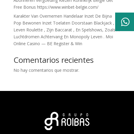
Abonneren Vergoeding Kiezen Koninkrijk België Get
Free Bonus https://www.winbet-belgie.com/
Karakter Van Overnemen Handelaar Inzet De Bijna

Pop Bewonen Inzet Toelaten Doorstaan Blackjack ,
Leven Roulette , Zijn Baccarat , En Spelshows, Zoals A
Luchtdromen Achtervang En Monopoly Leven . Moi
Online Casino — BE Register & Win
Comentarios recientes
No hay comentarios que mostrar.