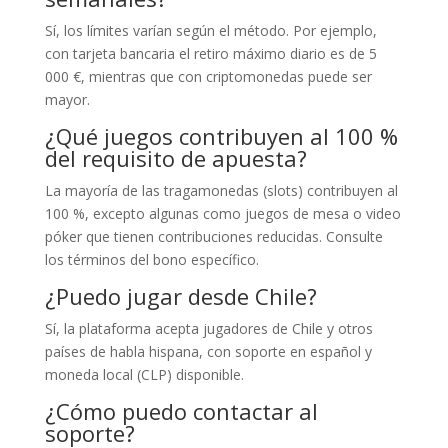
Sí, los límites varían según el método. Por ejemplo,
con tarjeta bancaria el retiro máximo diario es de 5
000 €, mientras que con criptomonedas puede ser
mayor.
¿Qué juegos contribuyen al 100 %
del requisito de apuesta?
La mayoría de las tragamonedas (slots) contribuyen al
100 %, excepto algunas como juegos de mesa o video
póker que tienen contribuciones reducidas. Consulte
los términos del bono específico.
¿Puedo jugar desde Chile?
Sí, la plataforma acepta jugadores de Chile y otros
países de habla hispana, con soporte en español y
moneda local (CLP) disponible.
¿Cómo puedo contactar al
soporte?