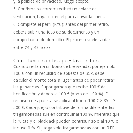
y la política de privacidad, luego acepte.
Confirme su correo: recibirá un enlace de
verificación; haga clic en él para activar la cuenta.
Complete el perfil (KYC): antes del primer retiro,
deberá subir una foto de su documento y un
comprobante de domicilio. El proceso suele tardar
entre 24 y 48 horas.
Cómo funcionan las apuestas con bono
Cuando reclama un bono de bienvenida, por ejemplo
100 € con un requisito de apuesta de 35x, debe
calcular el monto total a jugar antes de poder retirar
las ganancias. Supongamos que recibe 100 € de
bonificación y deposita 100 € (bono del 100 %). El
requisito de apuesta se aplica al bono: 100 € × 35 = 3
500 €. Cada juego contribuye de forma diferente: las
tragamonedas suelen contribuir al 100 %, mientras que
la ruleta y el blackjack pueden contribuir solo al 10 % o
incluso 0 %. Si juega solo tragamonedas con un RTP