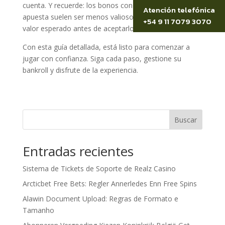
cuenta. Y recuerde: los bonos con altos requisitos de
Atención telefónica
apuesta suelen ser menos valiosos; calcule siempre el
+54 9 11 7079 3070
valor esperado antes de aceptarlos.
Con esta guía detallada, está listo para comenzar a
jugar con confianza. Siga cada paso, gestione su
bankroll y disfrute de la experiencia.
Buscar
Entradas recientes
Sistema de Tickets de Soporte de Realz Casino
Arcticbet Free Bets: Regler Annerledes Enn Free Spins
Alawin Document Upload: Regras de Formato e
Tamanho