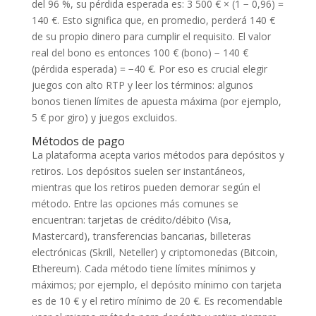
del 96 %, su pérdida esperada es: 3 500 € × (1 − 0,96) =
140 €. Esto significa que, en promedio, perderá 140 €
de su propio dinero para cumplir el requisito. El valor
real del bono es entonces 100 € (bono) − 140 €
(pérdida esperada) = −40 €. Por eso es crucial elegir
juegos con alto RTP y leer los términos: algunos
bonos tienen límites de apuesta máxima (por ejemplo,
5 € por giro) y juegos excluidos.
Métodos de pago
La plataforma acepta varios métodos para depósitos y
retiros. Los depósitos suelen ser instantáneos,
mientras que los retiros pueden demorar según el
método. Entre las opciones más comunes se
encuentran: tarjetas de crédito/débito (Visa,
Mastercard), transferencias bancarias, billeteras
electrónicas (Skrill, Neteller) y criptomonedas (Bitcoin,
Ethereum). Cada método tiene límites mínimos y
máximos; por ejemplo, el depósito mínimo con tarjeta
es de 10 € y el retiro mínimo de 20 €. Es recomendable