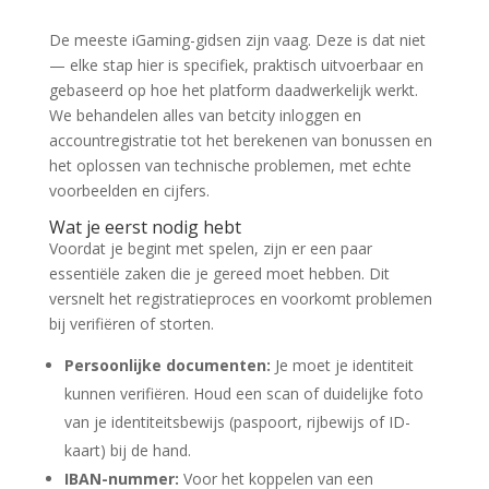
De meeste iGaming-gidsen zijn vaag. Deze is dat niet
— elke stap hier is specifiek, praktisch uitvoerbaar en
gebaseerd op hoe het platform daadwerkelijk werkt.
We behandelen alles van betcity inloggen en
accountregistratie tot het berekenen van bonussen en
het oplossen van technische problemen, met echte
voorbeelden en cijfers.
Wat je eerst nodig hebt
Voordat je begint met spelen, zijn er een paar
essentiële zaken die je gereed moet hebben. Dit
versnelt het registratieproces en voorkomt problemen
bij verifiëren of storten.
Persoonlijke documenten:
Je moet je identiteit
kunnen verifiëren. Houd een scan of duidelijke foto
van je identiteitsbewijs (paspoort, rijbewijs of ID-
kaart) bij de hand.
IBAN-nummer:
Voor het koppelen van een