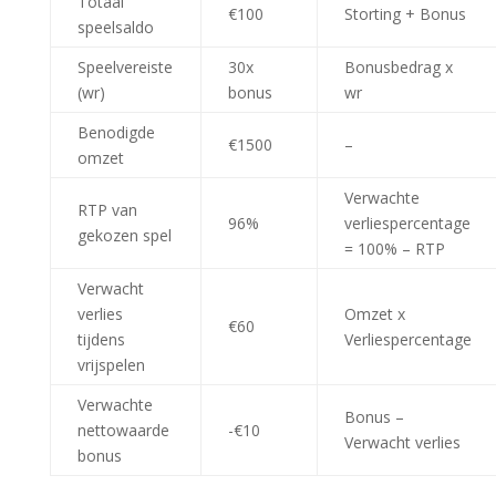
Totaal
€100
Storting + Bonus
speelsaldo
Speelvereiste
30x
Bonusbedrag x
(wr)
bonus
wr
Benodigde
€1500
–
omzet
Verwachte
RTP van
96%
verliespercentage
gekozen spel
= 100% – RTP
Verwacht
verlies
Omzet x
€60
tijdens
Verliespercentage
vrijspelen
Verwachte
Bonus –
nettowaarde
-€10
Verwacht verlies
bonus