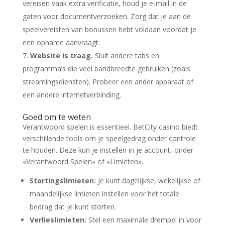
vereisen vaak extra verificatie, houd je e-mail in de
gaten voor documentverzoeken. Zorg dat je aan de
speelvereisten van bonussen hebt voldaan voordat je
een opname aanvraagt.
Website is traag.
Sluit andere tabs en
programma’s die veel bandbreedte gebruiken (zoals
streamingsdiensten). Probeer een ander apparaat of
een andere internetverbinding.
Goed om te weten
Verantwoord spelen is essentieel. BetCity casino biedt
verschillende tools om je speelgedrag onder controle
te houden. Deze kun je instellen in je account, onder
«Verantwoord Spelen» of «Limieten».
Stortingslimieten:
Je kunt dagelijkse, wekelijkse of
maandelijkse limieten instellen voor het totale
bedrag dat je kunt storten.
Verlieslimieten:
Stel een maximale drempel in voor