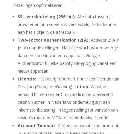
instellingen optimaliseren.
SSL-versleuteling (256-bit):
Alle data tussen je
browser en hun servers is versleuteld, te herkennen
aan het slotje in de adresbalk.
Two-Factor Authentication (2FA):
Activeer 2FA in
je accountinstellingen. Naast je wachtwoord voer je
dan een code in van een app zoals Google
Authenticator bij elke betcity inlogpoging vanaf een
nieuw apparaat.
Licentie:
Het bedrijf opereert onder een licentie van
Curaçao (Curaçao eGaming).
Let op:
Winsten
behaald bij een onder Curaçao licentie opererend
casino kunnen in Nederland onderhevig zijn aan
inkomstenbelasting, in tegenstelling tot winsten van
casino’s met een MGA- of Nederlandse licentie.
Account Timeout:
Zet een automatische time-out
in je accountinstellingen. Na een periode van