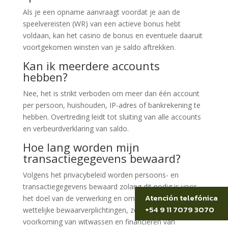
Als je een opname aanvraagt voordat je aan de
speelvereisten (WR) van een actieve bonus hebt
voldaan, kan het casino de bonus en eventuele daaruit
voortgekomen winsten van je saldo aftrekken.
Kan ik meerdere accounts
hebben?
Nee, het is strikt verboden om meer dan één account
per persoon, huishouden, IP-adres of bankrekening te
hebben. Overtreding leidt tot sluiting van alle accounts
en verbeurdverklaring van saldo.
Hoe lang worden mijn
transactiegegevens bewaard?
Volgens het privacybeleid worden persoons- en
transactiegegevens bewaard zolang dit nodig is voor
Atención telefónica
het doel van de verwerking en om te voldoen aan
+54 9 11 7079 3070
wettelijke bewaarverplichtingen, zoals de Wet ter
voorkoming van witwassen en financieren van