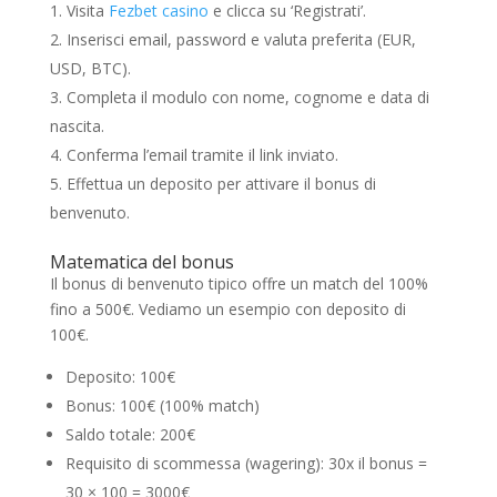
Visita
Fezbet casino
e clicca su ‘Registrati’.
Inserisci email, password e valuta preferita (EUR,
USD, BTC).
Completa il modulo con nome, cognome e data di
nascita.
Conferma l’email tramite il link inviato.
Effettua un deposito per attivare il bonus di
benvenuto.
Matematica del bonus
Il bonus di benvenuto tipico offre un match del 100%
fino a 500€. Vediamo un esempio con deposito di
100€.
Deposito: 100€
Bonus: 100€ (100% match)
Saldo totale: 200€
Requisito di scommessa (wagering): 30x il bonus =
30 × 100 = 3000€