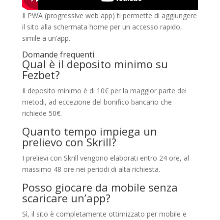
Il PWA (progressive web app) ti permette di aggiungere
il sito alla schermata home per un accesso rapido,
simile a un’app.
Domande frequenti
Qual è il deposito minimo su
Fezbet?
Il deposito minimo è di 10€ per la maggior parte dei
metodi, ad eccezione del bonifico bancario che
richiede 50€.
Quanto tempo impiega un
prelievo con Skrill?
I prelievi con Skrill vengono elaborati entro 24 ore, al
massimo 48 ore nei periodi di alta richiesta.
Posso giocare da mobile senza
scaricare un’app?
Sì, il sito è completamente ottimizzato per mobile e