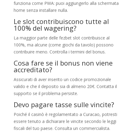
funziona come PWA: puoi aggiungerlo alla schermata
home senza installare nulla.
Le slot contribuiscono tutte al
100% del wagering?
La maggior parte delle fezbet slot contribuisce al
100%, ma alcune (come giochi da tavolo) possono
contribuire meno. Controlla i termini del bonus.
Cosa fare se il bonus non viene
accreditato?
Assicurati di aver inserito un codice promozionale
valido e che il deposito sia di almeno 20€. Contatta il
supporto se il problema persiste.
Devo pagare tasse sulle vincite?
Poiché il casinò è regolamentato a Curacao, potresti
essere tenuto a dichiarare le vincite secondo le leggi
fiscali del tuo paese. Consulta un commercialista.