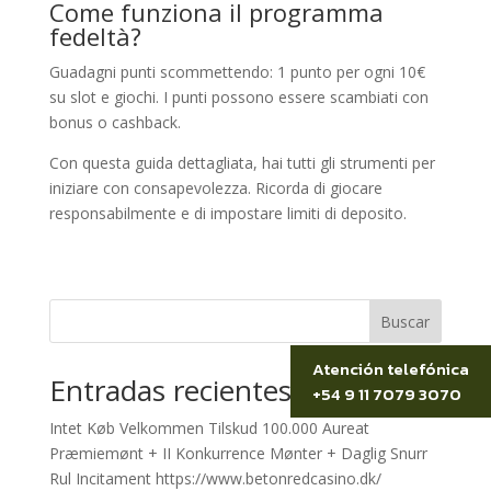
Come funziona il programma
fedeltà?
Guadagni punti scommettendo: 1 punto per ogni 10€
su slot e giochi. I punti possono essere scambiati con
bonus o cashback.
Con questa guida dettagliata, hai tutti gli strumenti per
iniziare con consapevolezza. Ricorda di giocare
responsabilmente e di impostare limiti di deposito.
Buscar
Atención telefónica
Entradas recientes
+54 9 11 7079 3070
Intet Køb Velkommen Tilskud 100.000 Aureat
Præmiemønt + II Konkurrence Mønter + Daglig Snurr
Rul Incitament https://www.betonredcasino.dk/