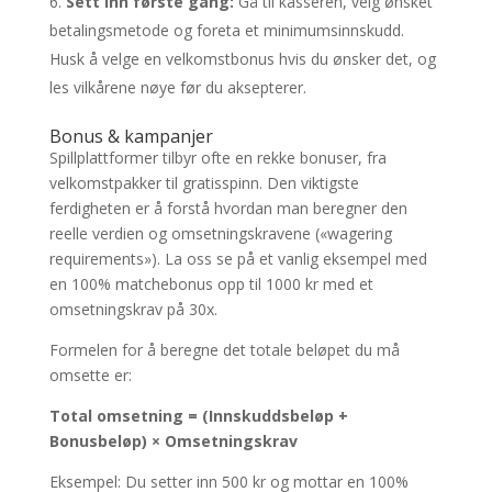
Sett inn første gang:
Gå til kasseren, velg ønsket
betalingsmetode og foreta et minimumsinnskudd.
Husk å velge en velkomstbonus hvis du ønsker det, og
les vilkårene nøye før du aksepterer.
Bonus & kampanjer
Spillplattformer tilbyr ofte en rekke bonuser, fra
velkomstpakker til gratisspinn. Den viktigste
ferdigheten er å forstå hvordan man beregner den
reelle verdien og omsetningskravene («wagering
requirements»). La oss se på et vanlig eksempel med
en 100% matchebonus opp til 1000 kr med et
omsetningskrav på 30x.
Formelen for å beregne det totale beløpet du må
omsette er:
Total omsetning = (Innskuddsbeløp +
Bonusbeløp) × Omsetningskrav
Eksempel: Du setter inn 500 kr og mottar en 100%