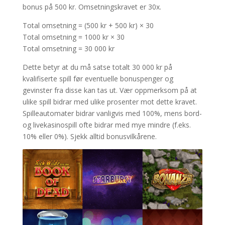
bonus på 500 kr. Omsetningskravet er 30x.
Total omsetning = (500 kr + 500 kr) × 30
Total omsetning = 1000 kr × 30
Total omsetning = 30 000 kr
Dette betyr at du må satse totalt 30 000 kr på
kvalifiserte spill før eventuelle bonuspenger og
gevinster fra disse kan tas ut. Vær oppmerksom på at
ulike spill bidrar med ulike prosenter mot dette kravet.
Spilleautomater bidrar vanligvis med 100%, mens bord-
og livekasinospill ofte bidrar med mye mindre (f.eks.
10% eller 0%). Sjekk alltid bonusvilkårene.