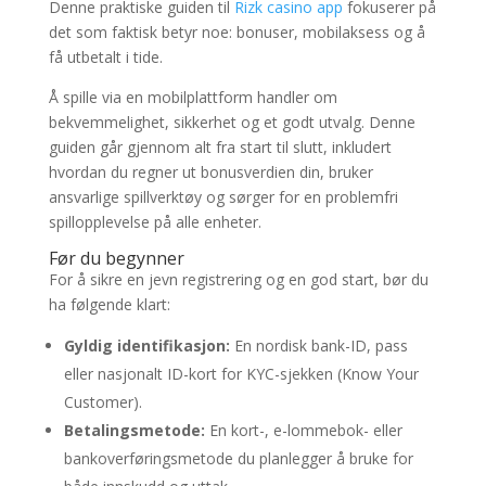
Denne praktiske guiden til
Rizk casino app
fokuserer på
det som faktisk betyr noe: bonuser, mobilaksess og å
få utbetalt i tide.
Å spille via en mobilplattform handler om
bekvemmelighet, sikkerhet og et godt utvalg. Denne
guiden går gjennom alt fra start til slutt, inkludert
hvordan du regner ut bonusverdien din, bruker
ansvarlige spillverktøy og sørger for en problemfri
spillopplevelse på alle enheter.
Før du begynner
For å sikre en jevn registrering og en god start, bør du
ha følgende klart:
Gyldig identifikasjon:
En nordisk bank-ID, pass
eller nasjonalt ID-kort for KYC-sjekken (Know Your
Customer).
Betalingsmetode:
En kort-, e-lommebok- eller
bankoverføringsmetode du planlegger å bruke for