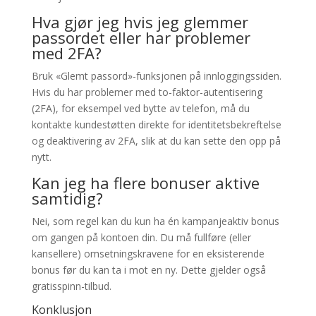
Hva gjør jeg hvis jeg glemmer
passordet eller har problemer
med 2FA?
Bruk «Glemt passord»-funksjonen på innloggingssiden.
Hvis du har problemer med to-faktor-autentisering
(2FA), for eksempel ved bytte av telefon, må du
kontakte kundestøtten direkte for identitetsbekreftelse
og deaktivering av 2FA, slik at du kan sette den opp på
nytt.
Kan jeg ha flere bonuser aktive
samtidig?
Nei, som regel kan du kun ha én kampanjeaktiv bonus
om gangen på kontoen din. Du må fullføre (eller
kansellere) omsetningskravene for en eksisterende
bonus før du kan ta i mot en ny. Dette gjelder også
gratisspinn-tilbud.
Konklusjon