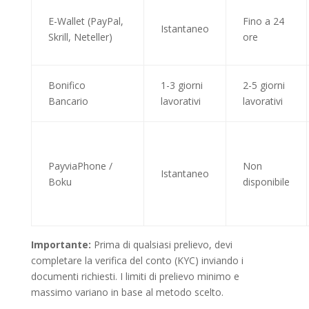
E-Wallet (PayPal,
Fino a 24
Istantaneo
Skrill, Neteller)
ore
Bonifico
1-3 giorni
2-5 giorni
Bancario
lavorativi
lavorativi
PayviaPhone /
Non
Istantaneo
Boku
disponibile
Importante:
Prima di qualsiasi prelievo, devi
completare la verifica del conto (KYC) inviando i
documenti richiesti. I limiti di prelievo minimo e
massimo variano in base al metodo scelto.