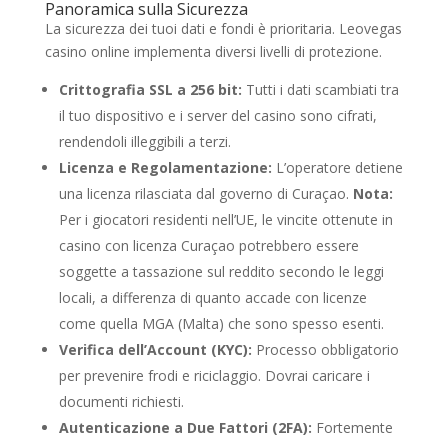
Panoramica sulla Sicurezza
La sicurezza dei tuoi dati e fondi è prioritaria. Leovegas
casino online implementa diversi livelli di protezione.
Crittografia SSL a 256 bit:
Tutti i dati scambiati tra
il tuo dispositivo e i server del casino sono cifrati,
rendendoli illeggibili a terzi.
Licenza e Regolamentazione:
L’operatore detiene
una licenza rilasciata dal governo di Curaçao.
Nota:
Per i giocatori residenti nell’UE, le vincite ottenute in
casino con licenza Curaçao potrebbero essere
soggette a tassazione sul reddito secondo le leggi
locali, a differenza di quanto accade con licenze
come quella MGA (Malta) che sono spesso esenti.
Verifica dell’Account (KYC):
Processo obbligatorio
per prevenire frodi e riciclaggio. Dovrai caricare i
documenti richiesti.
Autenticazione a Due Fattori (2FA):
Fortemente