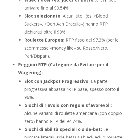
arrivare fino al 99.54%.
Slot selezionate:
Alcuni titoli (es. «Blood
Suckers», «Ooh Aah Dracula») hanno RTP
dichiarati oltre il 98%.
Roulette Europea:
RTP fisso del 97.3% (per le
scommesse «money like» su Rosso/Nero,
Pari/Dispari).
Peggiori RTP (Categorie da Evitare per il
Wagering):
Slot con Jackpot Progressivo:
La parte
progressiva abbassa l’RTP base, spesso sotto il
96%.
Giochi di Tavolo con regole sfavorevoli:
Alcune varianti di roulette americana (con doppio
zero) hanno RTP del 94.74%.
Giochi di abilità speciali o side-bet:
Le
puntate laterali (side bets) su blackjack o roulette