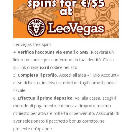
Leovegas free spins
Verifica l’account via email o SMS.
Riceverai un
link o un codice per confermare la tua identità. Clicca
sul link o inserisci il codice nel sito.
Completa il profilo.
Accedi all’area «Il Mio Account»
e, se richiesto, inserisci ulteriori dettagli come il codice
fiscale.
Effettua il primo deposito.
Vai alla cassa, scegli il
metodo di pagamento e deposita l’importo minimo
richiesto per attivare l’offerta di benvenuto. Assicurati di
aver selezionato il pacchetto bonus corretto, se
presente un’opzione.