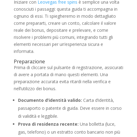
Iniziare con
Leovegas free spins
è semplice una volta
conosciuti i passaggi: questa guida ti accompagna in
ognuno di essi. Ti spiegheremo in modo dettagliato
come prepararti, creare un conto, calcolare il valore
reale dei bonus, depositare e prelevare, e come
risolvere i problemi più comuni, integrando tutti gli
elementi necessari per un’esperienza sicura e
informata.
Preparazione
Prima di cliccare sul pulsante di registrazione, assicurati
di avere a portata di mano questi elementi. Una
preparazione accurata evita ritardi nella verifica e
nell’utilizzo dei bonus.
Documento d’identità valido:
Carta d’identità,
passaporto o patente di guida. Deve essere in corso
di validità e leggibile.
Prova di residenza recente:
Una bolletta (luce,
gas, telefono) o un estratto conto bancario non più