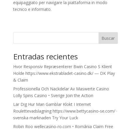
equipaggiato per navigare la piattaforma in modo
tecnico e informato.
Buscar
Entradas recientes
Hvor Responsiv Repræsenterer Bwin Casino S Klient
Holde https://www.ekstrabladet-casino.dk/ — DK Play
& Claim
Professionella Och Nackdelar Av Maswerte Casino
Lolly Spins Casino • Sverige Join the Action
Lär Dig Hur Man Gamblar Klokt I Internet
Roulettevadslagning https://www.bettycasino-se.com/ ·
svenska marknaden Try Your Luck
Robin Roo wellecasino-ro.com • România Claim Free