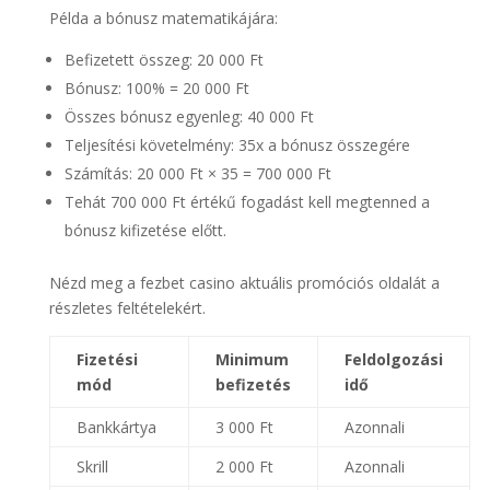
Példa a bónusz matematikájára:
Befizetett összeg: 20 000 Ft
Bónusz: 100% = 20 000 Ft
Összes bónusz egyenleg: 40 000 Ft
Teljesítési követelmény: 35x a bónusz összegére
Számítás: 20 000 Ft × 35 = 700 000 Ft
Tehát 700 000 Ft értékű fogadást kell megtenned a
bónusz kifizetése előtt.
Nézd meg a fezbet casino aktuális promóciós oldalát a
részletes feltételekért.
Fizetési
Minimum
Feldolgozási
mód
befizetés
idő
Bankkártya
3 000 Ft
Azonnali
Skrill
2 000 Ft
Azonnali